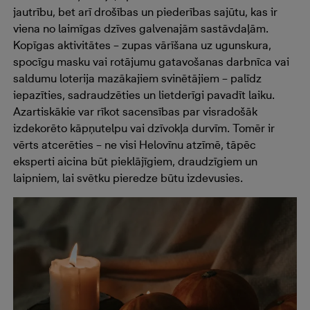
jautrību, bet arī drošības un piederības sajūtu, kas ir
viena no laimīgas dzīves galvenajām sastāvdaļām.
Kopīgas aktivitātes – zupas vārīšana uz ugunskura,
spocīgu masku vai rotājumu gatavošanas darbnīca vai
saldumu loterija mazākajiem svinētājiem – palīdz
iepazīties, sadraudzēties un lietderīgi pavadīt laiku.
Azartiskākie var rīkot sacensības par visradošāk
izdekorēto kāpņutelpu vai dzīvokļa durvīm. Tomēr ir
vērts atcerēties – ne visi Helovīnu atzīmē, tāpēc
eksperti aicina būt pieklājīgiem, draudzīgiem un
laipniem, lai svētku pieredze būtu izdevusies.