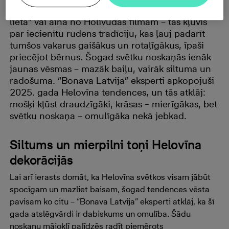
Helovīns Latvijā vairs nav tikai “aizjūras modes
lieta” vai aina no Holivudas filmām – tas kļuvis
par iecienītu rudens tradīciju, kas ļauj padarīt
tumšos vakarus gaišākus un rotaļīgākus, īpaši
priecējot bērnus. Šogad svētku noskaņās ienāk
jaunas vēsmas – mazāk baiļu, vairāk siltuma un
radošuma. “Bonava Latvija” eksperti apkopojuši
2025. gada Helovīna tendences, un tās atklāj:
mošķi kļūst draudzīgāki, krāsas – mierīgākas, bet
svētku noskaņa – omulīgāka nekā jebkad.
Siltums un mierpilni toņi Helovīna
dekorācijās
Lai arī ierasts domāt, ka Helovīna svētkos visam jābūt
spocīgam un mazliet baisam, šogad tendences vēsta
pavisam ko citu – “Bonava Latvija” eksperti atklāj, ka šī
gada atslēgvārdi ir dabiskums un omulība. Šādu
noskaņu mājoklī palīdzēs radīt piemērots