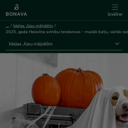
Izvēlne
...
/
Idejas Jūsu mājoklim
/
2025. gada Helovīna svinību tendences – mazāk baiļu, vairāk r
Idejas Jūsu mājoklim