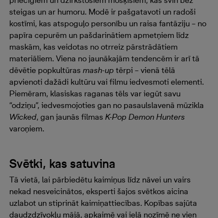
steigas un ar humoru. Modē ir pašgatavoti un radoši
kostīmi, kas atspoguļo personību un raisa fantāziju – no
papīra cepurēm un pašdarinātiem apmetņiem līdz
maskām, kas veidotas no otrreiz pārstrādātiem
materiāliem. Viena no jaunākajām tendencēm ir arī tā
dēvētie popkultūras
mash-up
tērpi – vienā tēlā
apvienoti dažādi kultūru vai filmu iedvesmoti elementi.
Piemēram, klasiskas raganas tēls var iegūt savu
“odziņu”, iedvesmojoties gan no pasaulslavenā mūzikla
Wicked
, gan jaunās filmas
K-Pop Demon Hunters
varoņiem.
Svētki, kas satuvina
Tā vietā, lai pārbiedētu kaimiņus līdz nāvei un vairs
nekad nesveicinātos, eksperti šajos svētkos aicina
uzlabot un stiprināt kaimiņattiecības. Kopības sajūta
daudzdzīvokļu mājā, apkaimē vai ielā nozīmē ne vien