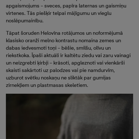
apgaismojums – sveces, papīra laternas un gaismiņu
virtenes. Tās piešķir telpai mājīgumu un vieglu
noslēpumainību.
Tāpat šoruden Helovīna rotājumos un noformējumā
klasisko oranži melno kontrastu nomaina zemes un
dabas iedvesmoti toņi – bēšie, smilšu, olīvu un
riekstkoka. Īpaši aktuāli ir kaltētu ziedu vai zaru vainagi
un neizgrebti ķirbji – krāsoti, apgleznoti vai vienkārši
skaisti sakārtoti uz palodzes vai pie namdurvīm,
uzburot svētku noskaņu ne sliktāk par gumijas
zirnekļiem un plastmasas skeletiem.