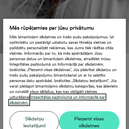
Mēs rūpējamies par jūsu privātumu
Mēs izmantojam sīkdatnes un trešo pušu pakalpojumus, lai
optimizētu un pastāvīgi uzlabotu savas tīmekļa vietnes un
palīdzētu personalizēt reklāmas, kas Jums tiek rādītas citās
vietnēs. Informāciju par to, kā mēs apstrādājam Jūsu
personas datus un izmantojam sīkdatnes, atradīsiet mūsu
Integritātes paziņojumā un Informācijā par sīkdatnēm.
2025. gada Helovīna
Izvēloties „Pieņemt visas sīkdatnes”, Jūs piekrītat sīkdatņu un
trešo pušu pakalpojumu izmantošanai un ar to saistīto
personas datu apstrādei. Izvēloties „Sīkdatņu iestatījumi”, Jūs
svinību tendences –
varat pielāgot izmantojamo sīkdatņu kategorijas, kas jāievieto
un noraidīt visus sīkfailus, kas nav obligāti vietnes
mazāk baiļu, vairāk
uzturēšanai.
Integritātes paziņojumā un Informācijā par
sīkdatnēm.
radošuma
Sīkdatņu
Pieņemt visas
iestatījumi
sīkdatnes