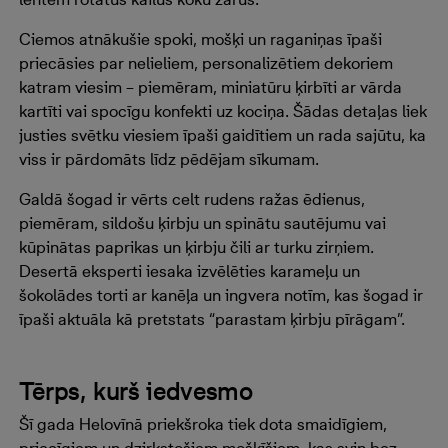
Ciemos atnākušie spoki, mošķi un raganiņas īpaši
priecāsies par nelieliem, personalizētiem dekoriem
katram viesim – piemēram, miniatūru ķirbīti ar vārda
kartīti vai spocīgu konfekti uz kociņa. Šādas detaļas liek
justies svētku viesiem īpaši gaidītiem un rada sajūtu, ka
viss ir pārdomāts līdz pēdējam sīkumam.
Galdā šogad ir vērts celt rudens ražas ēdienus,
piemēram, sildošu ķirbju un spinātu sautējumu vai
kūpinātas paprikas un ķirbju čili ar turku zirņiem.
Desertā eksperti iesaka izvēlēties karameļu un
šokolādes torti ar kanēļa un ingvera notīm, kas šogad ir
īpaši aktuāla kā pretstats “parastam ķirbju pīrāgam”.
Tērps, kurš iedvesmo
Šī gada Helovīnā priekšroka tiek dota smaidīgiem,
priecīgiem un dzirkstošiem mošķīšiem, kas svin bez