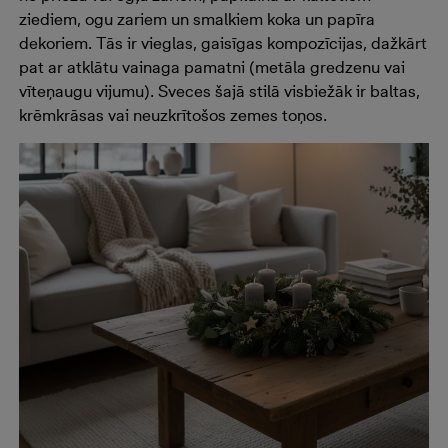
ziediem, ogu zariem un smalkiem koka un papīra
dekoriem. Tās ir vieglas, gaisīgas kompozīcijas, dažkārt
pat ar atklātu vainaga pamatni (metāla gredzenu vai
vīteņaugu vijumu). Sveces šajā stilā visbiežāk ir baltas,
krēmkrāsas vai neuzkrītošos zemes toņos.