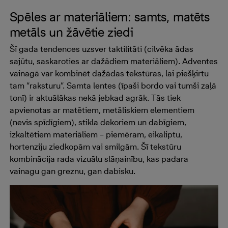
Spēles ar materiāliem: samts, matēts
metāls un žāvētie ziedi
Šī gada tendences uzsver taktilitāti (cilvēka ādas
sajūtu, saskaroties ar dažādiem materiāliem). Adventes
vainagā var kombinēt dažādas tekstūras, lai piešķirtu
tam “raksturu”. Samta lentes (īpaši bordo vai tumši zaļā
tonī) ir aktuālākas nekā jebkad agrāk. Tās tiek
apvienotas ar matētiem, metāliskiem elementiem
(nevis spīdīgiem), stikla dekoriem un dabīgiem,
izkaltētiem materiāliem – piemēram, eikaliptu,
hortenziju ziedkopām vai smilgām. Šī tekstūru
kombinācija rada vizuālu slāņainību, kas padara
vainagu gan greznu, gan dabisku.