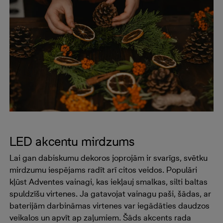
LED akcentu mirdzums
Lai gan dabiskumu dekoros joprojām ir svarīgs, svētku
mirdzumu iespējams radīt arī citos veidos. Populāri
kļūst Adventes vainagi, kas iekļauj smalkas, silti baltas
spuldzīšu virtenes. Ja gatavojat vainagu paši, šādas, ar
baterijām darbināmas virtenes var iegādāties daudzos
veikalos un apvīt ap zaļumiem. Šāds akcents rada