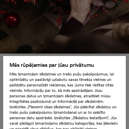
Mēs rūpējamies par jūsu privātumu
Adventes vainags
Mēs izmantojam sīkdatnes un trešo pušu pakalpojumus, lai
optimizētu un pastāvīgi uzlabotu savas tīmekļa vietnes un
2025. gadā – no
palīdzētu personalizēt reklāmas, kas Jums tiek rādītas citās
vietnēs. Informāciju par to, kā mēs apstrādājam Jūsu
personas datus un izmantojam sīkdatnes, atradīsiet mūsu
klusa majestātiskuma
Integritātes paziņojumā un Informācijā par sīkdatnēm.
Izvēloties „Pieņemt visas sīkdatnes”, Jūs piekrītat sīkdatņu un
līdz LED akcentiem
trešo pušu pakalpojumu izmantošanai un ar to saistīto
personas datu apstrādei. Izvēloties „Sīkdatņu iestatījumi”, Jūs
varat pielāgot izmantojamo sīkdatņu kategorijas, kas jāievieto
un noraidīt visus sīkfailus, kas nav obligāti vietnes