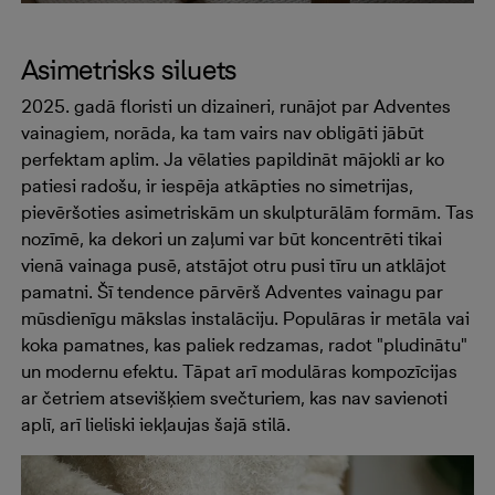
Asimetrisks siluets
2025. gadā floristi un dizaineri, runājot par Adventes
vainagiem, norāda, ka tam vairs nav obligāti jābūt
perfektam aplim. Ja vēlaties papildināt mājokli ar ko
patiesi radošu, ir iespēja atkāpties no simetrijas,
pievēršoties asimetriskām un skulpturālām formām. Tas
nozīmē, ka dekori un zaļumi var būt koncentrēti tikai
vienā vainaga pusē, atstājot otru pusi tīru un atklājot
pamatni. Šī tendence pārvērš Adventes vainagu par
mūsdienīgu mākslas instalāciju. Populāras ir metāla vai
koka pamatnes, kas paliek redzamas, radot "pludinātu"
un modernu efektu. Tāpat arī modulāras kompozīcijas
ar četriem atsevišķiem svečturiem, kas nav savienoti
aplī, arī lieliski iekļaujas šajā stilā.