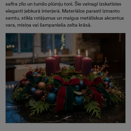
safīra zilo un tumšo plūmju toni. Šie vainagi izskatīsies
eleganti jebkurā interjerā. Materiālos parasti izmanto
samtu, stikla rotājumus un maigus metāliskus akcentus
vara, misiņa vai šampanieša zelta krāsā.