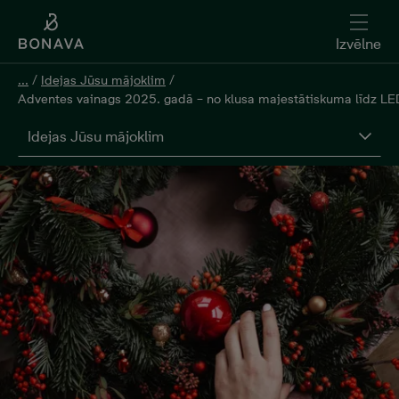
Izvēlne
...
/
Idejas Jūsu mājoklim
/
Adventes vainags 2025. gadā – no klusa majestātiskuma līdz L
Idejas Jūsu mājoklim