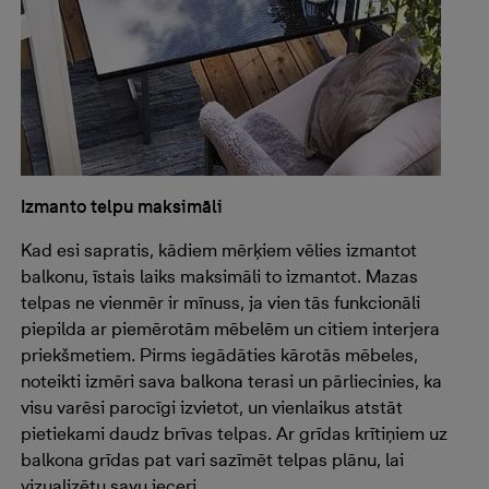
Izmanto telpu maksimāli
Kad esi sapratis, kādiem mērķiem vēlies izmantot
balkonu, īstais laiks maksimāli to izmantot. Mazas
telpas ne vienmēr ir mīnuss, ja vien tās funkcionāli
piepilda ar piemērotām mēbelēm un citiem interjera
priekšmetiem. Pirms iegādāties kārotās mēbeles,
noteikti izmēri sava balkona terasi un pārliecinies, ka
visu varēsi parocīgi izvietot, un vienlaikus atstāt
pietiekami daudz brīvas telpas. Ar grīdas krītiņiem uz
balkona grīdas pat vari sazīmēt telpas plānu, lai
vizualizētu savu ieceri.