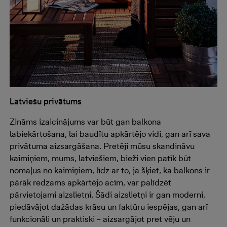
Latviešu privātums
Zināms izaicinājums var būt gan balkona
labiekārtošana, lai baudītu apkārtējo vidi, gan arī sava
privātuma aizsargāšana. Pretēji mūsu skandināvu
kaimiņiem, mums, latviešiem, bieži vien patīk būt
nomaļus no kaimiņiem, līdz ar to, ja šķiet, ka balkons ir
pārāk redzams apkārtējo acīm, var palīdzēt
pārvietojami aizslietņi. Šādi aizslietņi ir gan moderni,
piedāvājot dažādas krāsu un faktūru iespējas, gan arī
funkcionāli un praktiski – aizsargājot pret vēju un