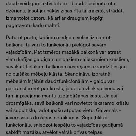
daudzveidīgām aktivitātēm – baudīt iecienīto rīta
dzērienu, lasot jaunākās ziņas rīta laikrakstā, strādāt,
izmantojot datoru, kā arī ar draugiem kopīgi
pagatavotu kādu maltīti.
Paturot prātā, kādiem mērķiem vēlies izmantot
balkonu, tu vari to funkcionāli pielāgot savām
vajadzībām. Pat izmēros mazākā balkonā var atrast
vietu kafijas galdiņam un dažiem saliekamiem krēsliem,
savukārt lielākam balkonam iespējams izraudzīties jau
no plašāka mēbeļu klāsta. Skandināvu izpratnē
mēbelēm ir jābūt daudzfunkcionālām – galdu var
pārtransformēt par krēslu, ja uz tā uzliek spilvenu vai
tam ir pieejama mantu uzglabāšanas kaste. Ja esi
drosmīgāks, savā balkonā vari novietot iekaramo krēslu
vai šūpuļtīklu, radot īpašu atpūtas vietu. Galvenais –
ievēro visus drošības noteikumus. Šūpuļtīkls ir
funkcionāls, sniedzot iespēju to vajadzības gadījumā
sabīdīt mazāku, atvēlot vairāk brīvas telpas.