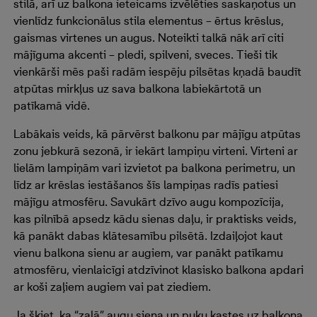
stilā, arī uz balkona ieteicams izvēlēties saskaņotus un
vienlīdz funkcionālus stila elementus – ērtus krēslus,
gaismas virtenes un augus. Noteikti talkā nāk arī citi
mājīguma akcenti – pledi, spilveni, sveces. Tieši tik
vienkārši mēs paši radām iespēju pilsētas kņadā baudīt
atpūtas mirkļus uz sava balkona labiekārtotā un
patīkamā vidē.
Labākais veids, kā pārvērst balkonu par mājīgu atpūtas
zonu jebkurā sezonā, ir iekārt lampiņu virteni. Virteni ar
lielām lampiņām vari izvietot pa balkona perimetru, un
līdz ar krēslas iestāšanos šīs lampiņas radīs patiesi
mājīgu atmosfēru. Savukārt dzīvo augu kompozīcija,
kas pilnībā apsedz kādu sienas daļu, ir praktisks veids,
kā panākt dabas klātesamību pilsētā. Izdaiļojot kaut
vienu balkona sienu ar augiem, var panākt patīkamu
atmosfēru, vienlaicīgi atdzīvinot klasisko balkona apdari
ar koši zaļiem augiem vai pat ziediem.
Ja šķiet, ka “zaļā” augu siena un puķu kastes uz balkona