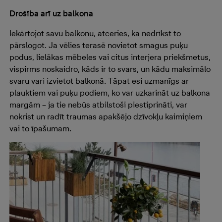
Drošība arī uz balkona
Iekārtojot savu balkonu, atceries, ka nedrīkst to
pārslogot. Ja vēlies terasē novietot smagus puķu
podus, lielākas mēbeles vai citus interjera priekšmetus,
vispirms noskaidro, kāds ir to svars, un kādu maksimālo
svaru vari izvietot balkonā. Tāpat esi uzmanīgs ar
plauktiem vai puķu podiem, ko var uzkarināt uz balkona
margām – ja tie nebūs atbilstoši piestiprināti, var
nokrist un radīt traumas apakšējo dzīvokļu kaimiņiem
vai to īpašumam.