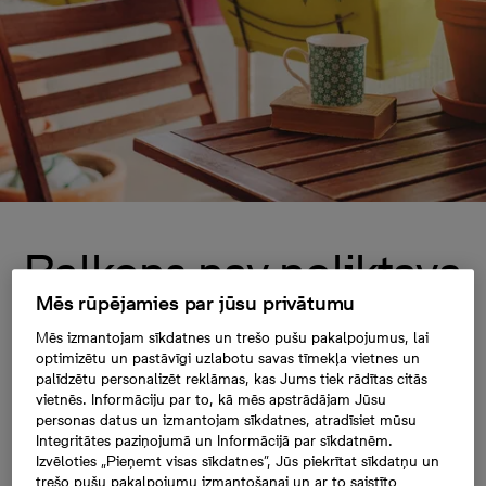
Balkons nav noliktava
Mēs rūpējamies par jūsu privātumu
jeb īstais laiks atklāt
Mēs izmantojam sīkdatnes un trešo pušu pakalpojumus, lai
optimizētu un pastāvīgi uzlabotu savas tīmekļa vietnes un
balkonu sezonu
palīdzētu personalizēt reklāmas, kas Jums tiek rādītas citās
vietnēs. Informāciju par to, kā mēs apstrādājam Jūsu
personas datus un izmantojam sīkdatnes, atradīsiet mūsu
Integritātes paziņojumā un Informācijā par sīkdatnēm.
Mūsdienīgu daudzdzīvokļu māju ir grūti
Izvēloties „Pieņemt visas sīkdatnes”, Jūs piekrītat sīkdatņu un
iedomāties bez balkona – papildu telpas mājoklī,
trešo pušu pakalpojumu izmantošanai un ar to saistīto