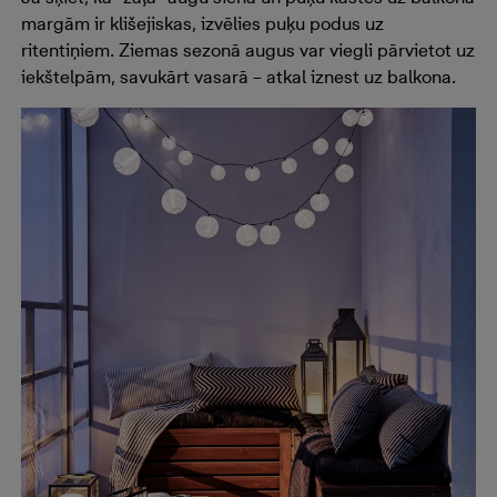
margām ir klišejiskas, izvēlies puķu podus uz
ritentiņiem. Ziemas sezonā augus var viegli pārvietot uz
iekštelpām, savukārt vasarā – atkal iznest uz balkona.