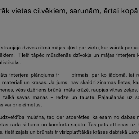
irāk vietas cilvēkiem, sarunām, ērtai kop
traujajā dzīves ritmā mājas kļūst par vietu, kur vairāk par v
ēkiem. Tieši tāpēc mūsdienās dzīvokļa un mājas interjers k
listikāks.
ts interjera plānojums ir pirmais, par ko jādomā, lai ra
materiāli un krāsas. Ja jums nav skaidri zināmas lietas, k
nenes, vēss dzēriens brūnā māla krūzē, raupjas vilnas zeķes,
m talkā savas maņas – redze un tauste. Paļaušanās uz 
sas vai priekšmetus.
udzveidība mulsina, tad der atcerēties, ka esam no dabas n
etas rada siltuma un komforta sajūtu. Tas pats attiecas uz 
 tieši zaļais un brūnais ir visizplatītākās krāsas dabiskā Latvi