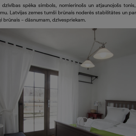
ā dzīvības spēka simbols, nomierinošs un atjaunojošs tonis
mu. Latvijas zemes tumši brūnais noderēs stabilitātes un p
gi brūnais – dāsnumam, dzīvespriekam.