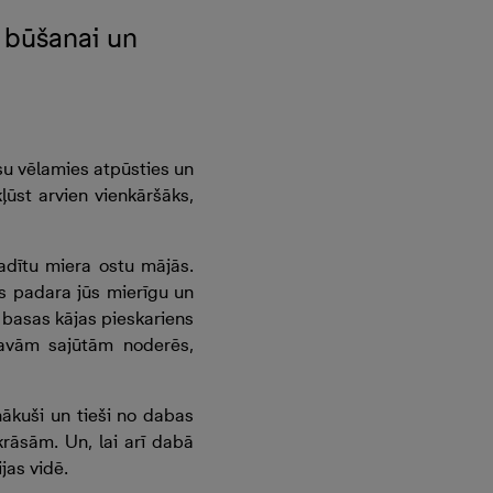
ā būšanai un
isu vēlamies atpūsties un
ļūst arvien vienkāršāks,
dītu miera ostu mājās.
as padara jūs mierīgu un
 basas kājas pieskariens
savām sajūtām noderēs,
ākuši un tieši no dabas
krāsām. Un, lai arī dabā
jas vidē.