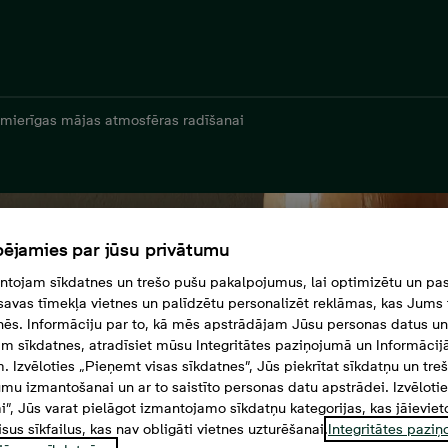
mierīgas mājas atmosfēras radīšanai
ējamies par jūsu privātumu
tojam sīkdatnes un trešo pušu pakalpojumus, lai optimizētu un pas
savas tīmekļa vietnes un palīdzētu personalizēt reklāmas, kas Jums t
tnēs. Informāciju par to, kā mēs apstrādājam Jūsu personas datus un
m sīkdatnes, atradīsiet mūsu Integritātes paziņojumā un Informācij
. Izvēloties „Pieņemt visas sīkdatnes”, Jūs piekrītat sīkdatņu un tre
mu izmantošanai un ar to saistīto personas datu apstrādei. Izvēloti
mi”, Jūs varat pielāgot izmantojamo sīkdatņu kategorijas, kas jāieviet
isus sīkfailus, kas nav obligāti vietnes uzturēšanai.
Integritātes pazi