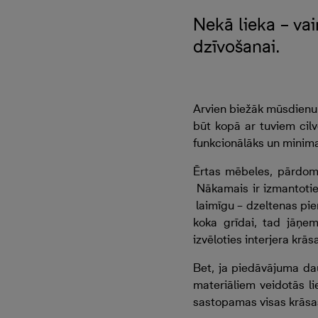
Nekā lieka – va
dzīvošanai.
Arvien biežāk mūsdienu s
būt kopā ar tuviem cilv
funkcionālāks un minima
Ērtas mēbeles, pārdomā
Nākamais ir izmantotie 
laimīgu – dzeltenas pie
koka grīdai, tad jāņe
izvēloties interjera krā
Bet, ja piedāvājuma da
materiāliem veidotās li
sastopamas visas krāsas,