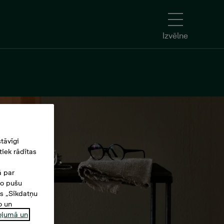
Izvēlne
tāvīgi
iek rādītas
ā par
šo pušu
es „Sīkdatņu
o un
ņojumā un