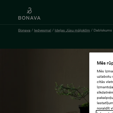
Bonava
/
Iedvesmai
/
Idejas Jūsu mājoklim
/
Dabiskums 
Mēs rūp
Mēs izman
uzlabotu 
citās vie
izmantoja
sīkdatnēm
pakalpoju
iestatīju
noraidīt v