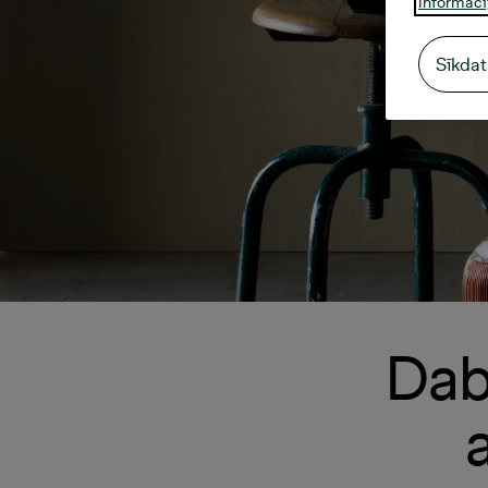
Informāci
Sīkdat
Dab