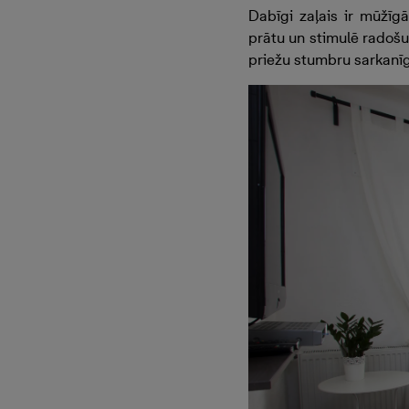
Dabīgi zaļais ir mūžīg
prātu un stimulē radošu
priežu stumbru sarkanī