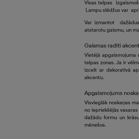
Visas telpas izgaismoš
Lampu slēdžus var aprī
Var izmantot dažādus 
atstarotu gaismu, un ma
Gaismas radīti akcent
Vietējā apgaismojuma u
telpas zonas. Ja ir vēl
izcelt ar dekoratīvā a
akcentu.
Apgaismojums nosk
a
Visvieglāk noskaņas ma
no iepriekšējās vasaras
dažādu formu un krāsu 
mēnešos.