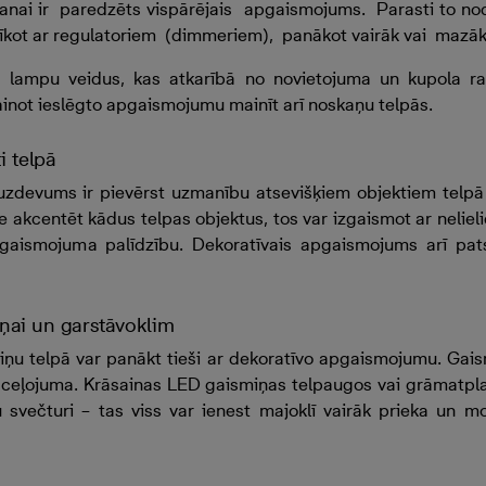
anai ir paredzēts vispārējais apgaismojums. Parasti to no
kot ar regulatoriem (dimmeriem), panākot vairāk vai mazāk
lampu veidus, kas atkarībā no novietojuma un kupola rada
inot ieslēgto apgaismojumu mainīt arī noskaņu telpās.
i telpā
zdevums ir pievērst uzmanību atsevišķiem objektiem telpā 
me akcentēt kādus telpas objektus, tos var izgaismot ar nelie
pgaismojuma palīdzību. Dekoratīvais apgaismojums arī pat
ņai un garstāvoklim
iņu telpā var panākt tieši ar dekoratīvo apgaismojumu. Gais
 ceļojuma. Krāsainas LED gaismiņas telpaugos vai grāmatplauk
svečturi – tas viss var ienest majoklī vairāk prieka un 