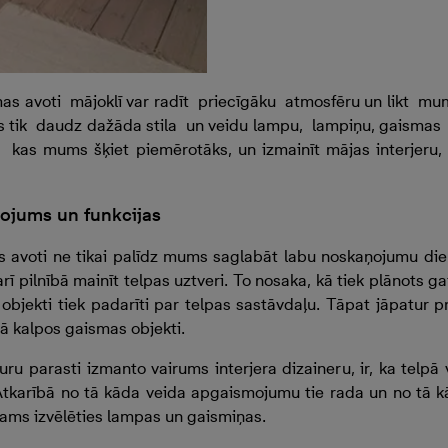
s avoti mājoklī var radīt priecīgāku atmosfēru un likt mum
s tik daudz dažāda stila un veidu lampu, lampiņu, gaismas 
to, kas mums šķiet piemērotāks, un izmainīt mājas interjeru,
tojums un funkcijas
as avoti ne tikai palīdz mums saglabāt labu noskaņojumu die
arī pilnībā mainīt telpas uztveri. To nosaka, kā tiek plānots g
bjekti tiek padarīti par telpas sastāvdaļu. Tāpat jāpatur pr
ā kalpos gaismas objekti.
uru parasti izmanto vairums interjera dizaineru, ir, ka telpā 
Atkarībā no tā kāda veida apgaismojumu tie rada un no tā kā
ms izvēlēties lampas un gaismiņas.