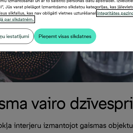
mu izmantošanai un ar to saistīto personas datu apstrādei. Izvēloti
mi”, Jūs varat pielāgot izmantojamo sīkdatņu kategorijas, kas jāieviet
isus sīkfailus, kas nav obligāti vietnes uzturēšanai.
Integritātes pazi
jā par sīkdatnēm.
ņu iestatījumi
Pieņemt visas sīkdatnes
sma vairo dzīvespr
okļa interjeru izmantojot gaismas objektu