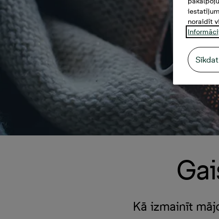
pakalpoju
iestatīju
noraidīt v
Informāci
Sīkdat
Gai
Kā izmainīt māj