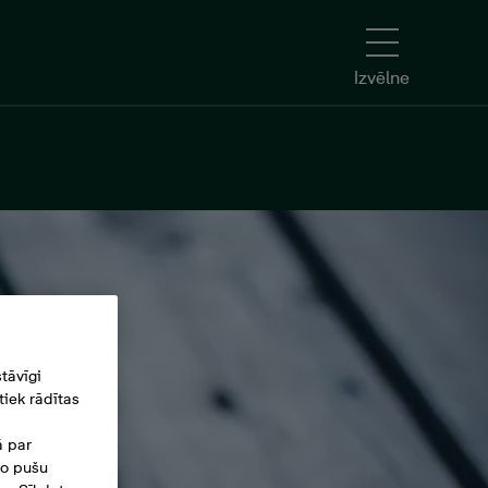
Izvēlne
tāvīgi
iek rādītas
ā par
šo pušu