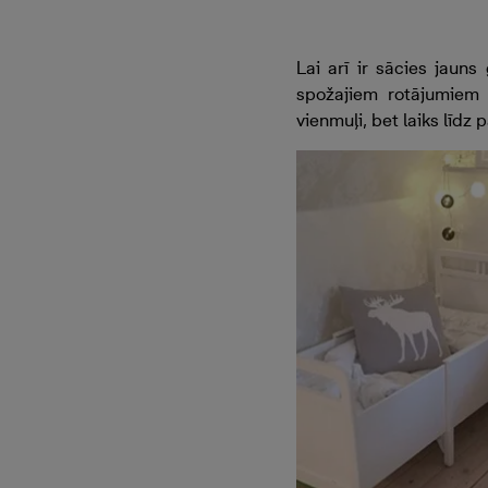
Lai arī ir sācies jaun
spožajiem rotājumiem 
vienmuļi, bet laiks līdz