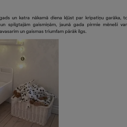
s gads un katra nākamā diena kļūst par kripatiņu garāka,
un spilgtajām gaismiņām, jaunā gada pirmie mēneši var
 pavasarim un gaismas triumfam pārāk ilgs.