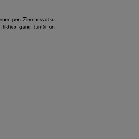
 tomēr pēc Ziemassvētku
 likties gana tumši un