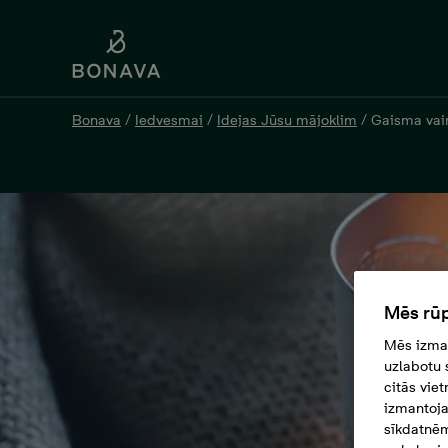
Bonava
/
Iedvesmai
/
Idejas Jūsu mājoklim
/
Gaisma vair
Mēs rūp
Mēs izman
uzlabotu 
citās vie
izmantoja
sīkdatnēm