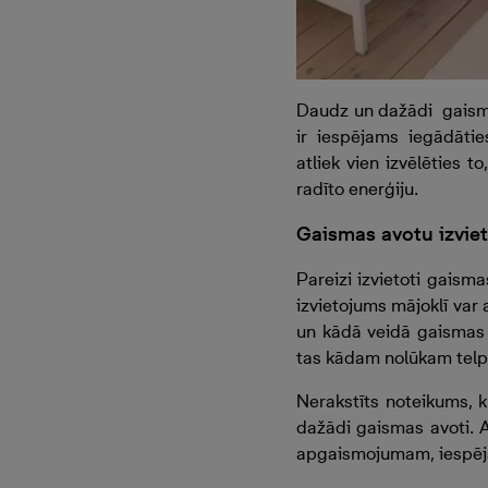
Daudz un dažādi gaisma
ir iespējams iegādātie
atliek vien izvēlēties 
radīto enerģiju.
Gaismas avotu izvie
Pareizi izvietoti gaism
izvietojums mājoklī var 
un kādā veidā gaismas o
tas kādam nolūkam telp
Nerakstīts noteikums, k
dažādi gaismas avoti. 
apgaismojumam, iespēja