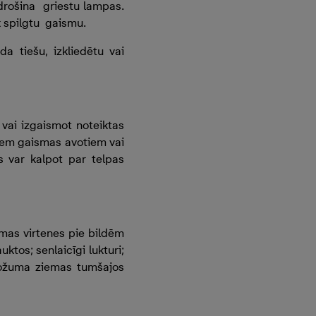
drošina griestu lampas.
 spilgtu gaismu.
 tiešu, izkliedētu vai
vai izgaismot noteiktas
liem gaismas avotiem vai
s var kalpot par telpas
mas virtenes pie bildēm
tos; senlaicīgi lukturi;
možuma ziemas tumšajos