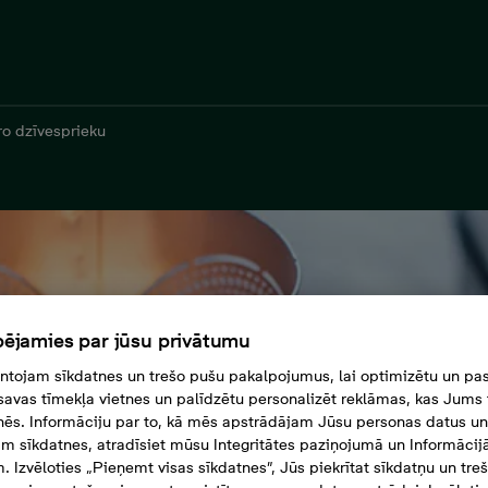
o dzīvesprieku
ējamies par jūsu privātumu
tojam sīkdatnes un trešo pušu pakalpojumus, lai optimizētu un pas
savas tīmekļa vietnes un palīdzētu personalizēt reklāmas, kas Jums t
tnēs. Informāciju par to, kā mēs apstrādājam Jūsu personas datus un
m sīkdatnes, atradīsiet mūsu Integritātes paziņojumā un Informācij
. Izvēloties „Pieņemt visas sīkdatnes”, Jūs piekrītat sīkdatņu un tre