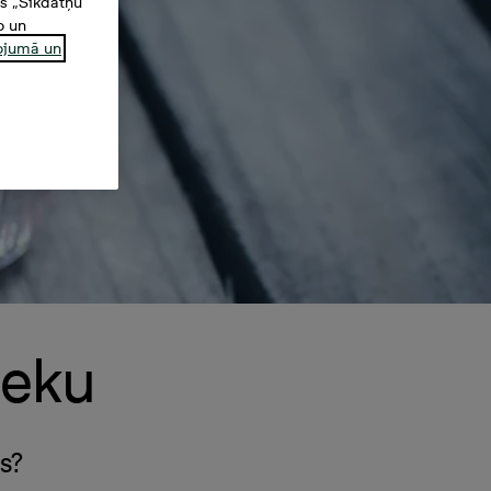
es „Sīkdatņu
o un
ņojumā un
ieku
s?