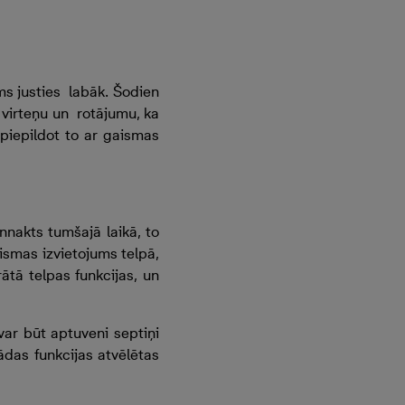
s justies labāk. Šodien
virteņu un rotājumu, ka
 piepildot to ar gaismas
nnakts tumšajā laikā, to
aismas izvietojums telpā,
ātā telpas funkcijas, un
var būt aptuveni septiņi
das funkcijas atvēlētas