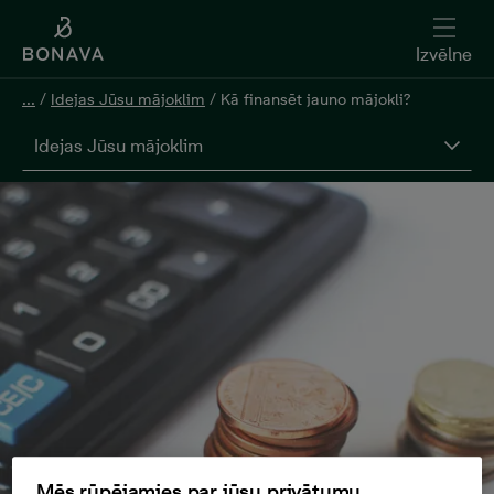
Izvēlne
...
/
Idejas Jūsu mājoklim
/
Kā finansēt jauno mājokli?
Idejas Jūsu mājoklim
Mēs rūpējamies par jūsu privātumu