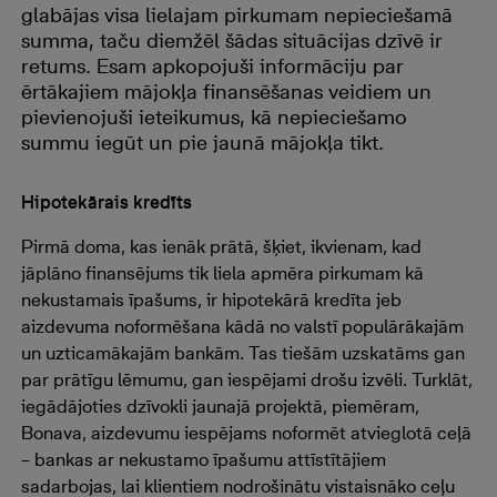
glabājas visa lielajam pirkumam nepieciešamā
summa, taču diemžēl šādas situācijas dzīvē ir
retums. Esam apkopojuši informāciju par
ērtākajiem mājokļa finansēšanas veidiem un
pievienojuši ieteikumus, kā nepieciešamo
summu iegūt un pie jaunā mājokļa tikt.
Hipotekārais kredīts
Pirmā doma, kas ienāk prātā, šķiet, ikvienam, kad
jāplāno finansējums tik liela apmēra pirkumam kā
nekustamais īpašums, ir hipotekārā kredīta jeb
aizdevuma noformēšana kādā no valstī populārākajām
un uzticamākajām bankām. Tas tiešām uzskatāms gan
par prātīgu lēmumu, gan iespējami drošu izvēli. Turklāt,
iegādājoties dzīvokli jaunajā projektā, piemēram,
Bonava, aizdevumu iespējams noformēt atvieglotā ceļā
– bankas ar nekustamo īpašumu attīstītājiem
sadarbojas, lai klientiem nodrošinātu vistaisnāko ceļu