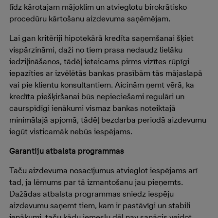
līdz kārotajam mājoklim un atvieglotu birokrātisko
procedūru kārtošanu aizdevuma saņēmējam.
Lai gan kritēriji hipotekārā kredīta saņemšanai šķiet
vispārzināmi, daži no tiem prasa nedaudz lielāku
iedziļināšanos, tādēļ ieteicams pirms vizītes rūpīgi
iepazīties ar izvēlētās bankas prasībām tās mājaslapā
vai pie klientu konsultantiem. Aicinām ņemt vērā, ka
kredīta piešķiršanai būs nepieciešami regulāri un
caurspīdīgi ienākumi vismaz bankas noteiktajā
minimālajā apjomā, tādēļ bezdarba periodā aizdevumu
iegūt visticamāk nebūs iespējams.
Garantiju atbalsta programmas
Taču aizdevuma nosacījumus atvieglot iespējams arī
tad, ja lēmums par tā izmantošanu jau pieņemts.
Dažādas atbalsta programmas sniedz iespēju
aizdevumu saņemt tiem, kam ir pastāvīgi un stabili
ienākumi, taču kādu iemeslu dēļ nav sanācis veidot