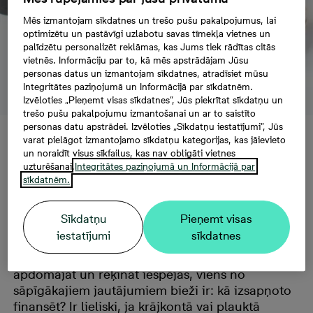
Mēs izmantojam sīkdatnes un trešo pušu pakalpojumus, lai
optimizētu un pastāvīgi uzlabotu savas tīmekļa vietnes un
palīdzētu personalizēt reklāmas, kas Jums tiek rādītas citās
vietnēs. Informāciju par to, kā mēs apstrādājam Jūsu
personas datus un izmantojam sīkdatnes, atradīsiet mūsu
Integritātes paziņojumā un Informācijā par sīkdatnēm.
Izvēloties „Pieņemt visas sīkdatnes”, Jūs piekrītat sīkdatņu un
trešo pušu pakalpojumu izmantošanai un ar to saistīto
personas datu apstrādei. Izvēloties „Sīkdatņu iestatījumi”, Jūs
varat pielāgot izmantojamo sīkdatņu kategorijas, kas jāievieto
Kā finansēt jauno
un noraidīt visus sīkfailus, kas nav obligāti vietnes
uzturēšanai.
Integritātes paziņojumā un Informācijā par
sīkdatnēm.
mājokli?
Sīkdatņu
Pieņemt visas
iestatījumi
sīkdatnes
Ja esat nolēmuši iegādāties jaunu mājokli vai
pat tikai, sapņojot par jaunām mājām,
apdomājat un rēķināt iespējas, viens no
sāpīgākajiem jautājumiem bieži ir: kā izsapņoto
finansēt? Ir lieliski, ja krājkontā vai plauktā