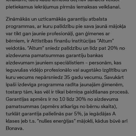
pietiekamus iekrājumus pirmās iemaksas veikšanai.
Zināmākās un uzticamākās garantiju atbalsta
programmas, ar kuru palīdzību pie sava jaunā mājokļa
var tikt gan jaunie profesionāļi, gan ģimenes ar
bērniem, ir Attīstības finanšu institūcijas “Altum”
veidotās. “Altum” sniedz palīdzību un līdz pat 20% no
aizdevuma pamatsummas garantiju bankas
aizdevumam jauniem speciālistiem – personām, kas
ieguvušas vidējo profesionālo vai augstāko izglītību un
kuru vecums nepārsniedz 35 gadu vecumu. Savukārt
īpaši izdevīga programma radīta jaunajām ģimenēm,
tostarp tām, kas vēl ir tikai bērniņa gaidīšanas procesā.
Garantijas apmērs ir no 10 līdz 30% no aizdevuma
pamatsummas (apmērs atkarīgs no bērnu skaita),
turklāt garantija palielinās par 5%, ja iegādājas A
klases jeb t.s. “nulles enerģijas” mājokli, kādus būvē arī
Bonava.