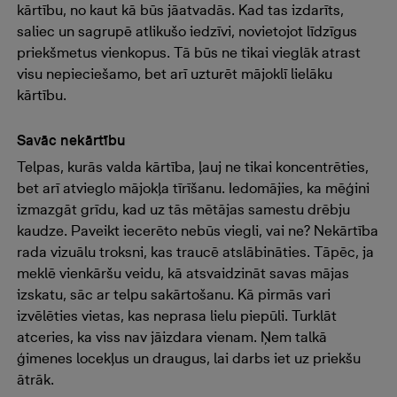
kārtību, no kaut kā būs jāatvadās. Kad tas izdarīts,
saliec un sagrupē atlikušo iedzīvi, novietojot līdzīgus
priekšmetus vienkopus. Tā būs ne tikai vieglāk atrast
visu nepieciešamo, bet arī uzturēt mājoklī lielāku
kārtību.
Savāc nekārtību
Telpas, kurās valda kārtība, ļauj ne tikai koncentrēties,
bet arī atvieglo mājokļa tīrīšanu. Iedomājies, ka mēģini
izmazgāt grīdu, kad uz tās mētājas samestu drēbju
kaudze. Paveikt iecerēto nebūs viegli, vai ne? Nekārtība
rada vizuālu troksni, kas traucē atslābināties. Tāpēc, ja
meklē vienkāršu veidu, kā atsvaidzināt savas mājas
izskatu, sāc ar telpu sakārtošanu. Kā pirmās vari
izvēlēties vietas, kas neprasa lielu piepūli. Turklāt
atceries, ka viss nav jāizdara vienam. Ņem talkā
ģimenes locekļus un draugus, lai darbs iet uz priekšu
ātrāk.