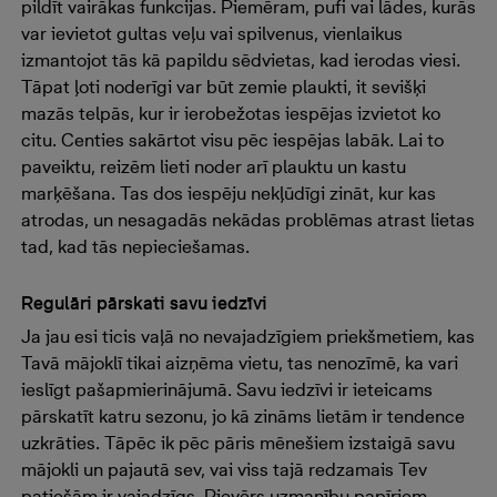
pildīt vairākas funkcijas. Piemēram, pufi vai lādes, kurās
var ievietot gultas veļu vai spilvenus, vienlaikus
izmantojot tās kā papildu sēdvietas, kad ierodas viesi.
Tāpat ļoti noderīgi var būt zemie plaukti, it sevišķi
mazās telpās, kur ir ierobežotas iespējas izvietot ko
citu. Centies sakārtot visu pēc iespējas labāk. Lai to
paveiktu, reizēm lieti noder arī plauktu un kastu
marķēšana. Tas dos iespēju nekļūdīgi zināt, kur kas
atrodas, un nesagadās nekādas problēmas atrast lietas
tad, kad tās nepieciešamas.
Regulāri pārskati savu iedzīvi
Ja jau esi ticis vaļā no nevajadzīgiem priekšmetiem, kas
Tavā mājoklī tikai aizņēma vietu, tas nenozīmē, ka vari
ieslīgt pašapmierinājumā. Savu iedzīvi ir ieteicams
pārskatīt katru sezonu, jo kā zināms lietām ir tendence
uzkrāties. Tāpēc ik pēc pāris mēnešiem izstaigā savu
mājokli un pajautā sev, vai viss tajā redzamais Tev
patiešām ir vajadzīgs. Pievērs uzmanību papīriem,