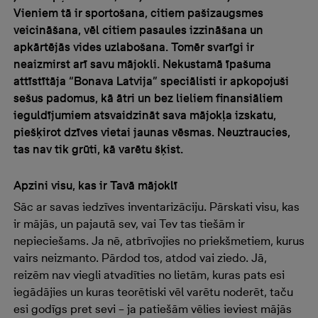
Vieniem tā ir sportošana, citiem pašizaugsmes
veicināšana, vēl citiem pasaules izzināšana un
apkārtējās vides uzlabošana. Tomēr svarīgi ir
neaizmirst arī savu mājokli. Nekustamā īpašuma
attīstītāja “Bonava Latvija” speciālisti ir apkopojuši
sešus padomus, kā ātri un bez lieliem finansiāliem
ieguldījumiem atsvaidzināt sava mājokļa izskatu,
piešķirot dzīves vietai jaunas vēsmas. Neuztraucies,
tas nav tik grūti, kā varētu šķist.
Apzini visu, kas ir Tavā mājoklī
Sāc ar savas iedzīves inventarizāciju. Pārskati visu, kas
ir mājās, un pajautā sev, vai Tev tas tiešām ir
nepieciešams. Ja nē, atbrīvojies no priekšmetiem, kurus
vairs neizmanto. Pārdod tos, atdod vai ziedo. Jā,
reizēm nav viegli atvadīties no lietām, kuras pats esi
iegādājies un kuras teorētiski vēl varētu noderēt, taču
esi godīgs pret sevi – ja patiešām vēlies ieviest mājās