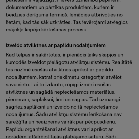
dokumentiem un pārtikas produktiem, kuriem ir
beidzies derīguma termiņš. Iemācies atbrīvoties no
lietām, kad tās sāk uzkrāties. Tas ievērojami atvieglos
mājokļa kopējo kārtošanas procesu.
Izveido atvilktnes ar papildu nodalījumiem
Kad telpas ir sakārtotas, ir pienācis laiks skapjos un
kumodēs izveidot pielāgotu atvilktņu sistēmu. Realitātē
tas nozīmē esošās atvilktnes aprīkot ar papildu
nodalījumiem, katrai priekšmetu kategorijai atvēlot
savu vietu. Lai to izdarītu, rūpīgi izmēri esošās
atvilktnes un sagādā nepieciešamos materiālus,
piemēram, saplāksni, līmi un naglas. Tad uzmanīgi
sagriez saplāksni un izveido no tā nepieciešamos
nodalījumus. Šādu atvilktņu sistēmu ierīkošana nav
sarežģīta un neaizņems vairāk par pēcpusdienu.
Papildu organizēšanai atvilktnes vari aprīkot ar
norādēm, atšifrējot tajās glabājamo saturu. Šādi