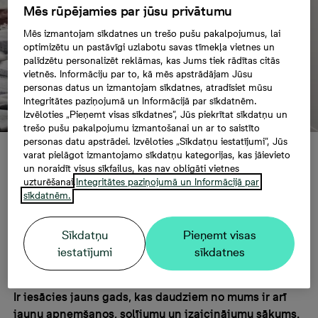
Mēs rūpējamies par jūsu privātumu
Mēs izmantojam sīkdatnes un trešo pušu pakalpojumus, lai
optimizētu un pastāvīgi uzlabotu savas tīmekļa vietnes un
palīdzētu personalizēt reklāmas, kas Jums tiek rādītas citās
vietnēs. Informāciju par to, kā mēs apstrādājam Jūsu
personas datus un izmantojam sīkdatnes, atradīsiet mūsu
Integritātes paziņojumā un Informācijā par sīkdatnēm.
Izvēloties „Pieņemt visas sīkdatnes”, Jūs piekrītat sīkdatņu un
trešo pušu pakalpojumu izmantošanai un ar to saistīto
personas datu apstrādei. Izvēloties „Sīkdatņu iestatījumi”, Jūs
varat pielāgot izmantojamo sīkdatņu kategorijas, kas jāievieto
Seši vienkārši soļi, kā
un noraidīt visus sīkfailus, kas nav obligāti vietnes
uzturēšanai.
Integritātes paziņojumā un Informācijā par
sīkdatnēm.
atsvaidzināt mājokļa
Sīkdatņu
Pieņemt visas
izskatu
iestatījumi
sīkdatnes
Ir iesācies jauns gads, kas daudziem no mums ir arī
jaunu apņemšanos, solījumu un izaicinājumu sākums.