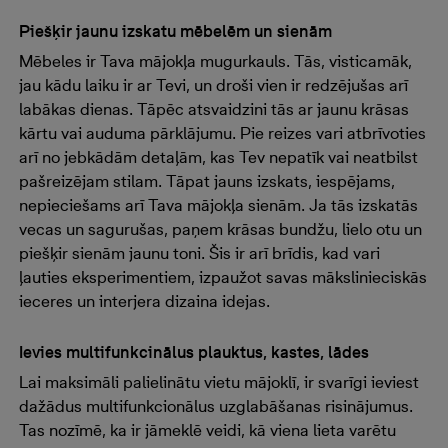
Piešķir jaunu izskatu mēbelēm un sienām
Mēbeles ir Tava mājokļa mugurkauls. Tās, visticamāk,
jau kādu laiku ir ar Tevi, un droši vien ir redzējušas arī
labākas dienas. Tāpēc atsvaidzini tās ar jaunu krāsas
kārtu vai auduma pārklājumu. Pie reizes vari atbrīvoties
arī no jebkādām detaļām, kas Tev nepatīk vai neatbilst
pašreizējam stilam. Tāpat jauns izskats, iespējams,
nepieciešams arī Tava mājokļa sienām. Ja tās izskatās
vecas un sagurušas, paņem krāsas bundžu, lielo otu un
piešķir sienām jaunu toni. Šis ir arī brīdis, kad vari
ļauties eksperimentiem, izpaužot savas mākslinieciskās
ieceres un interjera dizaina idejas.
Ievies multifunkcinālus plauktus, kastes, lādes
Lai maksimāli palielinātu vietu mājoklī, ir svarīgi ieviest
dažādus multifunkcionālus uzglabāšanas risinājumus.
Tas nozīmē, ka ir jāmeklē veidi, kā viena lieta varētu