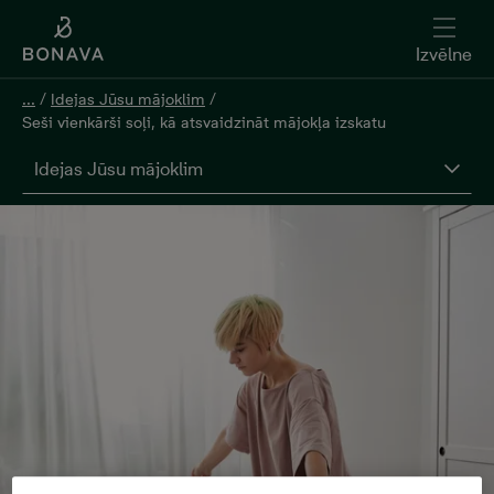
Izvēlne
...
/
Idejas Jūsu mājoklim
/
Seši vienkārši soļi, kā atsvaidzināt mājokļa izskatu
Idejas Jūsu mājoklim