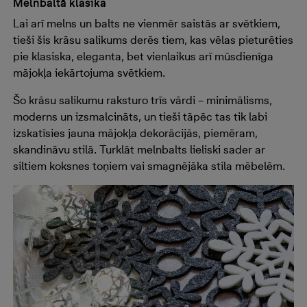
Melnbaltā klasika
Lai arī melns un balts ne vienmēr saistās ar svētkiem,
tieši šis krāsu salikums derēs tiem, kas vēlas pieturēties
pie klasiska, eleganta, bet vienlaikus arī mūsdienīga
mājokļa iekārtojuma svētkiem.
Šo krāsu salikumu raksturo trīs vārdi – minimālisms,
moderns un izsmalcināts, un tieši tāpēc tas tik labi
izskatīsies jauna mājokļa dekorācijās, piemēram,
skandināvu stilā. Turklāt melnbalts lieliski sader ar
siltiem koksnes toņiem vai smagnējāka stila mēbelēm.