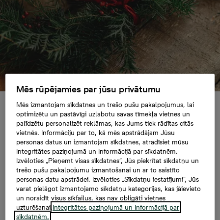
Mēs rūpējamies par jūsu privātumu
Mēs izmantojam sīkdatnes un trešo pušu pakalpojumus, lai
optimizētu un pastāvīgi uzlabotu savas tīmekļa vietnes un
Kā dekorēsim mājokli
palīdzētu personalizēt reklāmas, kas Jums tiek rādītas citās
vietnēs. Informāciju par to, kā mēs apstrādājam Jūsu
Ziemassvētkos?
personas datus un izmantojam sīkdatnes, atradīsiet mūsu
Integritātes paziņojumā un Informācijā par sīkdatnēm.
Izvēloties „Pieņemt visas sīkdatnes”, Jūs piekrītat sīkdatņu un
trešo pušu pakalpojumu izmantošanai un ar to saistīto
personas datu apstrādei. Izvēloties „Sīkdatņu iestatījumi”, Jūs
Ir pienācis laiks, lai svinīgo noskaņu no mūsu sirdīm
varat pielāgot izmantojamo sīkdatņu kategorijas, kas jāievieto
ienestu arī mājās. Grūti iedomāties vēl kādus svētkus,
un noraidīt visus sīkfailus, kas nav obligāti vietnes
kas būtu tik vizuāli krāšņi kā Ziemassvētki. Ja arī Tu
uzturēšanai.
Integritātes paziņojumā un Informācijā par
vēlies uzpost savu mājokli, bet nezini, ar ko sākt,
sīkdatnēm.