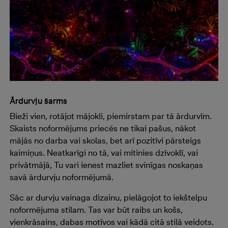
Ārdurvju šarms
Bieži vien, rotājot mājokli, piemirstam par tā ārdurvīm.
Skaists noformējums priecēs ne tikai pašus, nākot
mājās no darba vai skolas, bet arī pozitīvi pārsteigs
kaimiņus. Neatkarīgi no tā, vai mitinies dzīvoklī, vai
privātmājā, Tu vari ienest mazliet svinīgas noskaņas
savā ārdurvju noformējumā.
Sāc ar durvju vainaga dizainu, pielāgojot to iekštelpu
noformējuma stilam. Tas var būt raibs un košs,
vienkrāsains, dabas motīvos vai kādā citā stilā veidots.