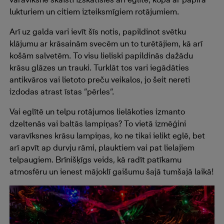
lukturiem un citiem izteiksmīgiem rotājumiem.
Arī uz galda vari ievīt šīs notis, papildinot svētku
klājumu ar krāsainām svecēm un to turētājiem, kā arī
košām salvetēm. To visu lieliski papildinās dažādu
krāsu glāzes un trauki. Turklāt tos vari iegādāties
antikvāros vai lietoto preču veikalos, jo šeit nereti
izdodas atrast īstas “pērles“.
Vai eglītē un telpu rotājumos lielākoties izmanto
dzeltenās vai baltās lampiņas? To vietā izmēģini
varavīksnes krāsu lampiņas, ko ne tikai ielikt eglē, bet
arī apvīt ap durvju rāmi, plauktiem vai pat lielajiem
telpaugiem. Brīnišķīgs veids, kā radīt patīkamu
atmosfēru un ienest mājoklī gaišumu šajā tumšajā laikā!