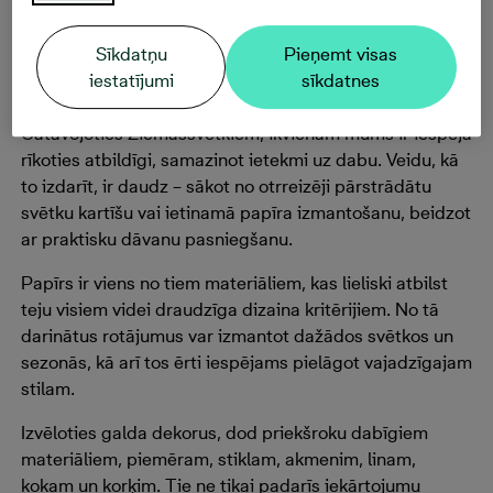
ielūkojies “Bonava Latvija” ekspertu ieteikumos, no
kuriem iedvesmoties, izvēloties rotājumus.
Sīkdatņu
Pieņemt visas
iestatījumi
sīkdatnes
Ar domām par vidi
Gatavojoties Ziemassvētkiem, ikvienam mums ir iespēja
rīkoties atbildīgi, samazinot ietekmi uz dabu. Veidu, kā
to izdarīt, ir daudz – sākot no otrreizēji pārstrādātu
svētku kartīšu vai ietinamā papīra izmantošanu, beidzot
ar praktisku dāvanu pasniegšanu.
Papīrs ir viens no tiem materiāliem, kas lieliski atbilst
teju visiem videi draudzīga dizaina kritērijiem. No tā
darinātus rotājumus var izmantot dažādos svētkos un
sezonās, kā arī tos ērti iespējams pielāgot vajadzīgajam
stilam.
Izvēloties galda dekorus, dod priekšroku dabīgiem
materiāliem, piemēram, stiklam, akmenim, linam,
kokam un korķim. Tie ne tikai padarīs iekārtojumu