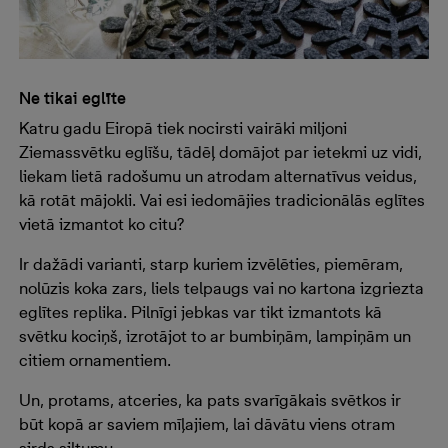
Ne tikai eglīte
Katru gadu Eiropā tiek nocirsti vairāki miljoni
Ziemassvētku eglīšu, tādēļ domājot par ietekmi uz vidi,
liekam lietā radošumu un atrodam alternatīvus veidus,
kā rotāt mājokli. Vai esi iedomājies tradicionālās eglītes
vietā izmantot ko citu?
Ir dažādi varianti, starp kuriem izvēlēties, piemēram,
nolūzis koka zars, liels telpaugs vai no kartona izgriezta
eglītes replika. Pilnīgi jebkas var tikt izmantots kā
svētku kociņš, izrotājot to ar bumbiņām, lampiņām un
citiem ornamentiem.
Un, protams, atceries, ka pats svarīgākais svētkos ir
būt kopā ar saviem mīļajiem, lai dāvātu viens otram
sirds siltumu.