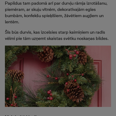
Papildus tam padomā arī par durvju rāmja izrotāšanu,
piemēram, ar skuju vītnēm, dekoratīvajām egles
bumbām, konfekšu spieķīšiem, žāvētiem augļiem un
lentēm.
Šīs būs durvis, kas izcelsies starp kaimiņiem un radīs
vēlmi pie tām uzņemt skaistas svētku noskaņas bildes.