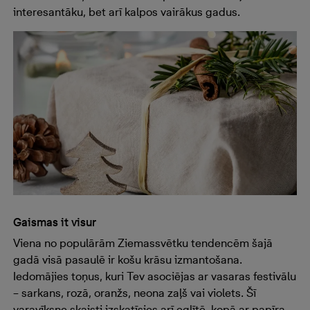
interesantāku, bet arī kalpos vairākus gadus.
Gaismas it visur
Viena no populārām Ziemassvētku tendencēm šajā
gadā visā pasaulē ir košu krāsu izmantošana.
Iedomājies toņus, kuri Tev asociējas ar vasaras festivālu
– sarkans, rozā, oranžs, neona zaļš vai violets. Šī
varavīksne skaisti izskatīsies arī eglītē, kopā ar papīra