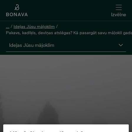
Izvēlne
...
/
Idejas Jūsu mājoklim
/
Pakavs, kadiķis, deviņas atslēgas? Kā pasargāt savu mājokli gad
Idejas Jūsu mājoklim