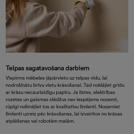
Telpas sagatavošana darbiem
Vispirms mēbeles jāpārvieto uz telpas vidu, lai
nodrošinātu brīvu vietu krāsošanai. Tad noklājiet grīdu
ar krāsu necaurlaidīgu papīru. Ja līstes, elektrības
rozetes un gaismas slēdžus nav iespējams noņemt,
rūpīgi nolīmējiet tos ar kvalitatīvu līmlenti. Noņemiet
līmlenti uzreiz pēc krāsošanas, lai izvairītos no krāsas
atplēšanas vai robotām malām.