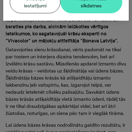
telpu iekārtojumu un izskatu. Viens no veidiem, kā
iestatījumi
sīkdatnes
pašu spēkiem pārvērst savas mājas līdz nepazīšanai,
ir, pārkrāsojot sienas. Pirms ņemat otu vai rullīti un
ķeraties pie darba, aicinām ielūkoties vērtīgos
ieteikumos, ko sagatavojuši krāsu eksperti no
“Vivacolor” un mājokļu attīstītāja “Bonava Latvija”.
Gatavojoties sienu krāsošanai, vērts padomāt ne tikai
par toņiem un interjera dizaina tendencēm, bet arī
izvēlēto krāsu sastāvu. Mūsdienās apdarei izmanto divu
veidu krāsas – veidotas uz šķīdinātāja vai ūdens bāzes.
Šķīdinātāja bāzes krāsās kā atšķaidītāju izmanto
lakbenzīnu jeb vaitspirtu, kas, izgarojot telpā, var
nedaudz ietekmēt cilvēku pašsajūtu. Savukārt ūdens
bāzes krāsās atšķaidītāja vietā izmanto ūdeni, tādēļ tās
ir ne tikai draudzīgākas apkārtējai videi, bet arī ātri
žūstošas, noturīgas, un siena pēc tam ir vieglāk tīrāma.
Lai ūdens bāzes krāsas nodrošinātu gaidīto rezultātu, ir