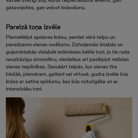
vairāki svarīgi soļi, kurus nepieciešams ievērot, gan
gatavojoties, gan veicot krāsošanu.
Pareizā toņa izvēle
Piemeklējot apdares krāsu, ņemiet vērā telpu un
paredzamo sienas nodilumu. Dzīvojamās istabās un
guļamistabās vislabāk iederēsies bēšie toņi, jo tie rada
neuzbāzīgu atmosfēru, vienlaikus arī paslēpjot nelielas
sienas nepilnības. Savukārt telpās, kur sienas tīra
biežāk, piemēram, gaitenī vai virtuvē, gudra izvēle būs
krāsa ar satīna spīdumu, kas būs noturīgāka un ar
intensīvāku toni.