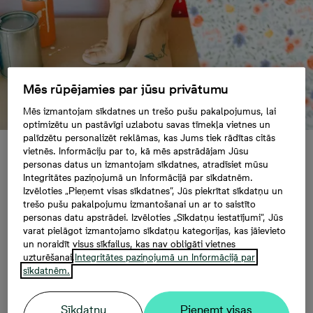
Mēs rūpējamies par jūsu privātumu
Mēs izmantojam sīkdatnes un trešo pušu pakalpojumus, lai
optimizētu un pastāvīgi uzlabotu savas tīmekļa vietnes un
palīdzētu personalizēt reklāmas, kas Jums tiek rādītas citās
vietnēs. Informāciju par to, kā mēs apstrādājam Jūsu
Atsvaidzinām mājokļa
personas datus un izmantojam sīkdatnes, atradīsiet mūsu
Integritātes paziņojumā un Informācijā par sīkdatnēm.
Izvēloties „Pieņemt visas sīkdatnes”, Jūs piekrītat sīkdatņu un
izskatu: kas jāzina,
trešo pušu pakalpojumu izmantošanai un ar to saistīto
personas datu apstrādei. Izvēloties „Sīkdatņu iestatījumi”, Jūs
varat pielāgot izmantojamo sīkdatņu kategorijas, kas jāievieto
krāsojot sienas
un noraidīt visus sīkfailus, kas nav obligāti vietnes
uzturēšanai.
Integritātes paziņojumā un Informācijā par
sīkdatnēm.
Pienākot pavasarim, daudzi steidz ienest svaigas
vēsmas savā mājoklī – veic ģenerāltīrīšanu, pārveido
Sīkdatņu
Pieņemt visas