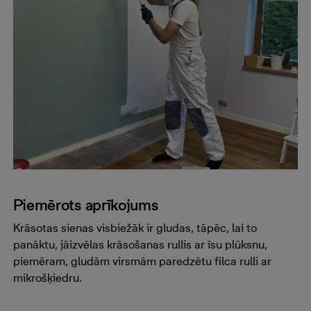
Piemērots aprīkojums
Krāsotas sienas visbiežāk ir gludas, tāpēc, lai to
panāktu, jāizvēlas krāsošanas rullis ar īsu plūksnu,
piemēram, gludām virsmām paredzētu filca rulli ar
mikrošķiedru.