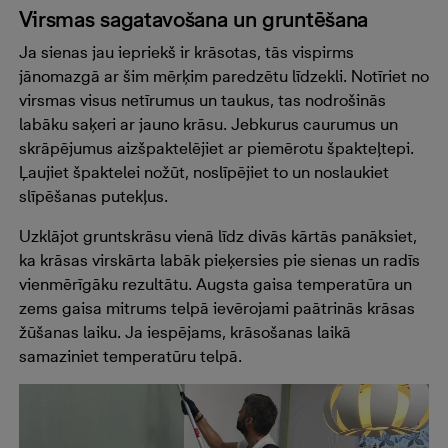
Virsmas sagatavošana un gruntēšana
Ja sienas jau iepriekš ir krāsotas, tās vispirms
jānomazgā ar šim mērķim paredzētu līdzekli. Notīriet no
virsmas visus netīrumus un taukus, tas nodrošinās
labāku saķeri ar jauno krāsu. Jebkurus caurumus un
skrāpējumus aizšpaktelējiet ar piemērotu špakteļtepi.
Ļaujiet špaktelei nožūt, noslīpējiet to un noslaukiet
slīpēšanas putekļus.
Uzklājot gruntskrāsu vienā līdz divās kārtās panāksiet,
ka krāsas virskārta labāk pieķersies pie sienas un radīs
vienmērīgāku rezultātu. Augsta gaisa temperatūra un
zems gaisa mitrums telpā ievērojami paātrinās krāsas
žūšanas laiku. Ja iespējams, krāsošanas laikā
samaziniet temperatūru telpā.