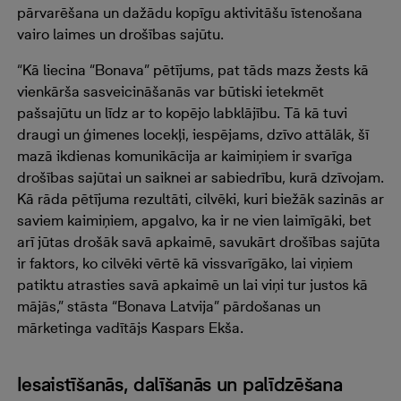
pārvarēšana un dažādu kopīgu aktivitāšu īstenošana
vairo laimes un drošības sajūtu.
“Kā liecina “Bonava” pētījums, pat tāds mazs žests kā
vienkārša sasveicināšanās var būtiski ietekmēt
pašsajūtu un līdz ar to kopējo labklājību. Tā kā tuvi
draugi un ģimenes locekļi, iespējams, dzīvo attālāk, šī
mazā ikdienas komunikācija ar kaimiņiem ir svarīga
drošības sajūtai un saiknei ar sabiedrību, kurā dzīvojam.
Kā rāda pētījuma rezultāti, cilvēki, kuri biežāk sazinās ar
saviem kaimiņiem, apgalvo, ka ir ne vien laimīgāki, bet
arī jūtas drošāk savā apkaimē, savukārt drošības sajūta
ir faktors, ko cilvēki vērtē kā vissvarīgāko, lai viņiem
patiktu atrasties savā apkaimē un lai viņi tur justos kā
mājās,” stāsta “Bonava Latvija” pārdošanas un
mārketinga vadītājs Kaspars Ekša.
Iesaistīšanās, dalīšanās un palīdzēšana