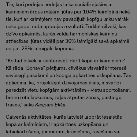
Tie, kuri pēdējās nedēļas laikā socializējušies ar
kaimiņiem ārpus mājām, jūtas par 104% laimīgāki nekā
tie, kuri ar kaimiņiem nav pavadījuši kopīgu laiku vairāk
nekā gadu, rāda aptaujas rezultāti. Turklāt cilvēki, kas
dzīvo apkaimēs, kurās valda harmoniskas kaimiņu
attiecības, jūtas vidēji par 36% laimīgāki savā apkaimē
un par 28% laimīgāki kopumā.
“Ko tad cilvēki ir ieinteresēti darīt kopā ar kaimiņiem?
Kā rāda “Bonava” pētījums, cilvēkus visvairāk interesē
saviesīgi pasākumi un kopīga apkārtnes uzkopšana. Tas
apliecina, ka, projektējot dzīvojamās ēkas, ir svarīgi
paredzēt vietu kopīgām aktivitātēm – vietu sportošanai,
bērnu rotaļlaukumus, zaļās atpūtas zonas, pastaigu
trases,” saka
Kaspars Ekša.
Galvenās aktivitātes, kurās latvieši labprāt iesaistās
kopā ar kaimiņiem, ir apkārtnes uzkopšana un
labiekārtošana, piemēram, krāsošana, ravēšana vai