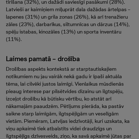
tīrīšana (32%), un dažādi saviesīgi pasākumi (28%).
Latvieši ar kaimiņiem mīļuprāt dala dažādas ārtelpas –
lapenes (31%) un grila zonas (26%), kā arī trenažieru
zāles (23%), darbarīkus, siltumnīcas un dārzus (14%),
spēļu istabas, kinozāles (13%) un sporta inventāru
(11%).
Laimes pamatā – drošība
Drošības aspekts kontekstā ar starptautiskajiem
notikumiem nu jau vairāk nekā gadu ir īpaši aktuāla
tēma, lai cilvēki justos laimīgi. Vienlaikus mūsdienās
pieaug interese par pilsētvides dizainu un ilgtspēju,
izceļot drošību kā būtisku vērtību, ko atstāt arī
nākamajām paaudzēm. Pētījums pierāda, ka pastāv
saikne starp laimīgām, ilgtspējīgām un veselīgām
vietām. Piemēram, Latvijas iedzīvotāji, kuri uzskata, ka
viņu apkaimē tiek atbalstīts videi draudzīgs un
ilgtspējīgs dzīvesveids, ziņo, ka savā apkaimē jūtas par