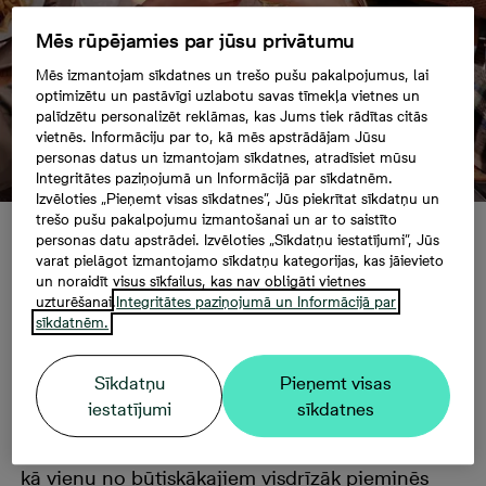
Mēs rūpējamies par jūsu privātumu
Mēs izmantojam sīkdatnes un trešo pušu pakalpojumus, lai
optimizētu un pastāvīgi uzlabotu savas tīmekļa vietnes un
palīdzētu personalizēt reklāmas, kas Jums tiek rādītas citās
vietnēs. Informāciju par to, kā mēs apstrādājam Jūsu
personas datus un izmantojam sīkdatnes, atradīsiet mūsu
Integritātes paziņojumā un Informācijā par sīkdatnēm.
Izvēloties „Pieņemt visas sīkdatnes”, Jūs piekrītat sīkdatņu un
trešo pušu pakalpojumu izmantošanai un ar to saistīto
personas datu apstrādei. Izvēloties „Sīkdatņu iestatījumi”, Jūs
Kas latvietim
varat pielāgot izmantojamo sīkdatņu kategorijas, kas jāievieto
un noraidīt visus sīkfailus, kas nav obligāti vietnes
uzturēšanai.
Integritātes paziņojumā un Informācijā par
vajadzīgs pilnai
sīkdatnēm.
laimei?
Sīkdatņu
Pieņemt visas
iestatījumi
sīkdatnes
Runājot par laimes priekšnosacījumiem, daudzi
kā vienu no būtiskākajiem visdrīzāk pieminēs