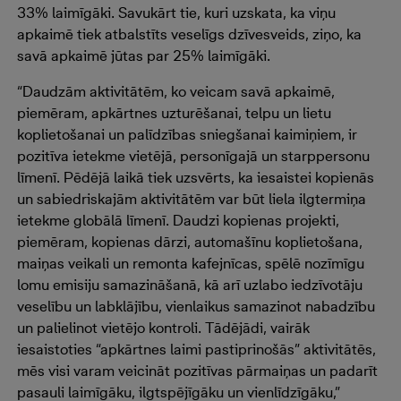
33% laimīgāki. Savukārt tie, kuri uzskata, ka viņu
apkaimē tiek atbalstīts veselīgs dzīvesveids, ziņo, ka
savā apkaimē jūtas par 25% laimīgāki.
“Daudzām aktivitātēm, ko veicam savā apkaimē,
piemēram, apkārtnes uzturēšanai, telpu un lietu
koplietošanai un palīdzības sniegšanai kaimiņiem, ir
pozitīva ietekme vietējā, personīgajā un starppersonu
līmenī. Pēdējā laikā tiek uzsvērts, ka iesaistei kopienās
un sabiedriskajām aktivitātēm var būt liela ilgtermiņa
ietekme globālā līmenī. Daudzi kopienas projekti,
piemēram, kopienas dārzi, automašīnu koplietošana,
maiņas veikali un remonta kafejnīcas, spēlē nozīmīgu
lomu emisiju samazināšanā, kā arī uzlabo iedzīvotāju
veselību un labklājību, vienlaikus samazinot nabadzību
un palielinot vietējo kontroli. Tādējādi, vairāk
iesaistoties “apkārtnes laimi pastiprinošās” aktivitātēs,
mēs visi varam veicināt pozitīvas pārmaiņas un padarīt
pasauli laimīgāku, ilgtspējīgāku un vienlīdzīgāku,”