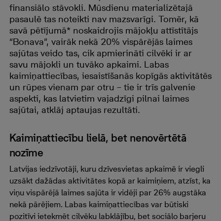
finansiālo stāvokli. Mūsdienu materializētajā
pasaulē tas noteikti nav mazsvarīgi. Tomēr, kā
savā pētījumā* noskaidrojis mājokļu attīstītājs
“Bonava”, vairāk nekā 20% vispārējās laimes
sajūtas veido tas, cik apmierināti cilvēki ir ar
savu mājokli un tuvāko apkaimi. Labas
kaimiņattiecības, iesaistīšanās kopīgās aktivitātēs
un rūpes vienam par otru – tie ir trīs galvenie
aspekti, kas latvietim vajadzīgi pilnai laimes
sajūtai, atklāj aptaujas rezultāti.
Kaimiņattiecību lielā, bet nenovērtētā
nozīme
Latvijas iedzīvotāji, kuru dzīvesvietas apkaimē ir viegli
uzsākt dažādas aktivitātes kopā ar kaimiņiem, atzīst, ka
viņu vispārējā laimes sajūta ir vidēji par 26% augstāka
nekā pārējiem. Labas kaimiņattiecības var būtiski
pozitīvi ietekmēt cilvēku labklājību, bet sociālo barjeru