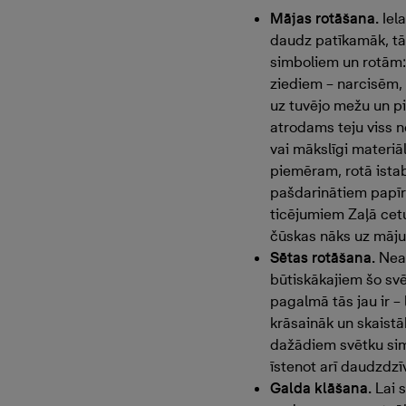
Mājas rotāšana.
Iela
daudz patīkamāk, tāp
simboliem un rotām:
ziediem – narcisēm, 
uz tuvējo mežu un pi
atrodams teju viss no
vai mākslīgi materiāl
piemēram, rotā ista
pašdarinātiem papīr
ticējumiem Zaļā cetu
čūskas nāks uz māju
Sētas rotāšana.
Neai
būtiskākajiem šo svē
pagalmā tās jau ir – 
krāsaināk un skaistā
dažādiem svētku sim
īstenot arī daudzdz
Galda klāšana.
Lai s