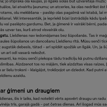
na; jo stiprāka ola kaujās, jo ilgāks solās būt uzvarētāja mūžs;
ālos, lai atvairītu ļaunumu; un atceries, ka olas nedrīkst ēst b
rotams, olu meklēšana – paslēp olas pagalmā vai istabā, lai 
šanai. Vēl interesantāk, ja iepriekš būsi izstrādājis kādu īpa
 olu vai paslēpto gardumu. Bet, ja ģimenē ir vairāki bērni, pad
s uzvar tas, kurš atrod visvairāk olu.
gstu.
Lieldienas nav iedomājamas bez šūpošanās. Tas ir maģis
saules šūpošanos un dancošanu Lieldienu rītā. Mūsu senči tic
t augstāk debesīs, tātad – arī spīdēt spožāk un ilgāk. Un, ja 
un arī odi vasarā nekožot.
esanti, ka mūsu senči piekopa tādu tradīciju kā putnu dzīšana,
imības. Aizdzenot tos no mājām, tiek aizdzītas visas raizes,
ar lielu troksni – klaigājot, trokšņojot un dziedot. Kad putni 
ieldienu azaidu.
 ar ģimeni un draugiem
ieldienas, šis ir laiks, kad noteikti vērts apsvērt draugu un ra
vinēja trīs, garajā gadā – pat četras dienas. Arī šogad mūs sa