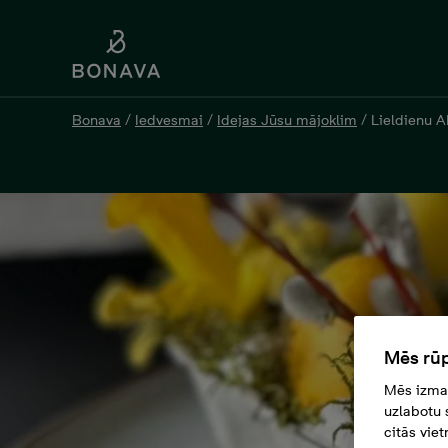
Bonava
/
Iedvesmai
/
Idejas Jūsu mājoklim
/
Lieldienu A
Mēs rūp
Mēs izman
uzlabotu 
citās vie