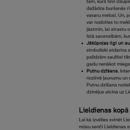
tam, kurš tevi izšūpi
dažādos buršanās ritu
vasaru melosi. Un, p
var nodoties to meklē
jāatmin, lai atrastu
īstā sacensībām, kurā
Jāšūpojas ilgi un au
simboliski atdarina 
palīdzām saulītei tik
gadu nenākot miegs 
Putnu dzīšana.
Inter
nozīmē ļaunumu un sl
Putnu dzīšana notiek 
dzinējus aicina uz L
Lieldien
as
kopā
Lai kā izvēlies svinēt L
mūsu senči Lieldienas s