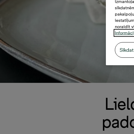
izmantoja
sīkdatnēm
pakalpoju
iestatīju
noraidīt v
Informāci
Sīkdat
Lie
pado