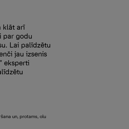
 klāt arī
ti par godu
u. Lai palīdzētu
nči jau izsenis
” eksperti
līdzētu
ršana un, protams, olu