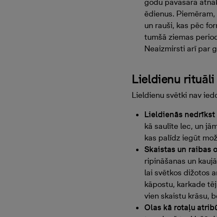
godu pavasara atnākš
ēdienus. Piemēram, o
un rauši, kas pēc f
tumšā ziemas perioda
Neaizmirsti arī par 
Lieldienu rituāli
Lieldienu svētki nav ied
Lieldienās nedrīkst 
kā saulīte lec, un jā
kas palīdz iegūt mož
Skaistas un raibas o
ripināšanas un kauj
lai svētkos dižotos 
kāpostu, karkade tēj
vien skaistu krāsu, 
Olas kā rotaļu atrib