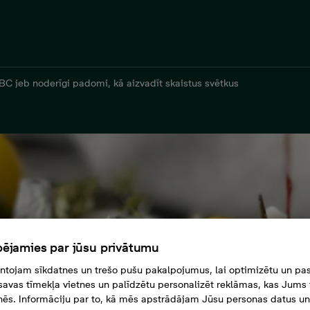
BC jeb noderīgi padomi, kā aizvadīt skaistus svētkus
ējamies par jūsu privātumu
tojam sīkdatnes un trešo pušu pakalpojumus, lai optimizētu un pas
savas tīmekļa vietnes un palīdzētu personalizēt reklāmas, kas Jums t
tnēs. Informāciju par to, kā mēs apstrādājam Jūsu personas datus un