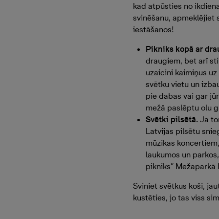
kad atpūsties no ikdiena
svinēšanu, apmeklējiet 
iestāšanos!
Pikniks kopā ar dra
draugiem, bet arī st
uzaicini kaimiņus uz
svētku vietu un izbau
pie dabas vai gar jū
mežā paslēptu olu g
Svētki pilsētā.
Ja to
Latvijas pilsētu sni
mūzikas koncertiem,
laukumos un parkos,
pikniks” Mežaparkā 
Sviniet svētkus koši, jaut
kustēties, jo tas viss si