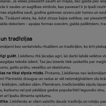
anai. Ja vēlies piesaistīt saulīti arī mājās, liec galdā pēc i
la ir saules un auglības simbols, kas pavasarī ir jo īpaši noz
ormas atgādina sauli, godina gaismas uzvaru pār tumsu un sau
. Ticējumi vēsta, ka, ēdot zirņus šajos svētkos, var piesaistī
galda dekoriem – apaļas formas svecēm, galda paliktņiem, tra
 un tradīcijas
omājami bez senlatviešu rituāliem un tradīcijām, ko ērti pieko
ilgi gulēt.
Lieldienu rītā jāceļas agri, lai darbi labāk veiktos v
mazgājas tekošā ūdenī. Tas jau izsenis tiek uzskatīts par maģis
umu, gaišu prātu, veselību un skaistumu.
las ne tikai sīpola mizās.
Protams, Lieldienas nav iedomājam
ām! Pārsteidz draugus un radus ar vēl neizmēģinātiem olu k
ar krāšņām, raibām olām. Piemēram, tradicionālās sīpolu lapa
u, kurkumu vai pat pēdējos gados popularitāti ieguvušo vīnu,
bet arī īpašu dimanta spīdumu.
ūtika.
Lieldienās ar olām saistīts daudz tradīciju un rotaļu: pa