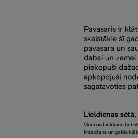
Pavasaris ir klāt
skaistākie šī ga
pavasara un sau
dabai un zemei 
piekopuši dažādu
apkopojuši node
sagatavoties pat
Lieldienas sētā
Vieni no Lieldienu būti
krāsošana un galda klā