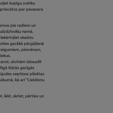
kojiet kopīgu svētku
 priecātos par pavasara
ciemos pie radiem un
audzdzīvokļu namā,
ekārtojiet skaistu
 doties garākā pārgājienā
ārsteigumiem, piemēram,
iekus.
avot, aicinām izbaudīt
Rīgā līdzās garīgās
ūpoles septiņos pilsētas
ākumā, kā arī “Lieldienu
t, lēkt, skriet, pērties un