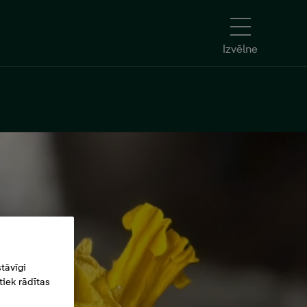
Izvēlne
tāvīgi
iek rādītas