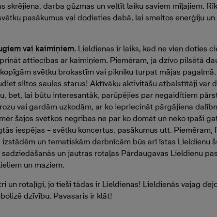
s skrējiena, darba gūzmas un veltīt laiku saviem mīļajiem. Rī
svētku pasākumus vai dodieties dabā, lai smeltos enerģiju un
ugiem vai kaimiņiem.
Lieldienas ir laiks, kad ne vien doties 
iprināt attiecības ar kaimiņiem. Piemēram, ja dzīvo pilsētā d
 kopīgām svētku brokastīm vai pikniku turpat mājas pagalmā. I
diet siltos saules starus! Aktīvāku aktivitāšu atbalstītāji var
ru, bet, lai būtu interesantāk, parūpējies par negaidītiem p
rozu vai gardām uzkodām, ar ko iepriecināt pārgājiena dalībn
mēr šajos svētkos negribas ne par ko domāt un neko īpaši gat
egtās iespējas – svētku koncertus, pasākumus utt. Piemēram, 
 izstādēm un tematiskām darbnīcām būs arī īstas Lieldienu š
 sadziedāšanās un jautras rotaļas Pārdaugavas Lieldienu pas
lieliem un maziem.
ri un rotaļīgi, jo tieši tādas ir Lieldienas! Lieldienās vajag dejo
mbolizē dzīvību. Pavasaris ir klāt!