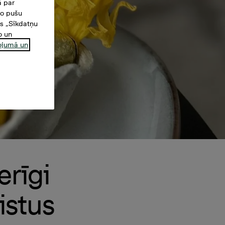
ā par
šo pušu
es „Sīkdatņu
o un
ņojumā un
rīgi
istus