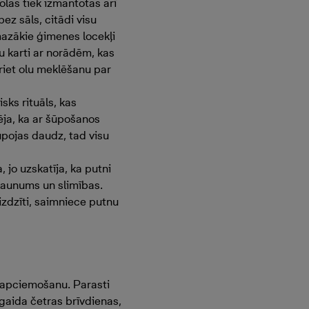
 olas tiek izmantotas arī
ez sāls, citādi visu
mazākie ģimenes locekļi
šu karti ar norādēm, kas
ariet olu meklēšanu par
ks rituāls, kas
ēja, ka ar šūpošanos
šūpojas daudz, tad visu
 jo uzskatīja, ka putni
 ļaunums un slimības.
aizdzīti, saimniece putnu
du apciemošanu. Parasti
gaida četras brīvdienas,