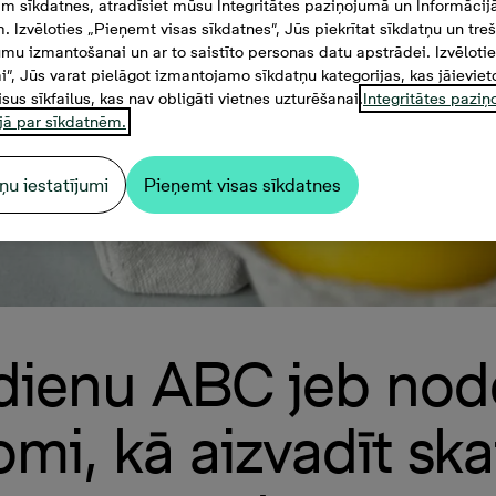
m sīkdatnes, atradīsiet mūsu Integritātes paziņojumā un Informācij
. Izvēloties „Pieņemt visas sīkdatnes”, Jūs piekrītat sīkdatņu un tre
mu izmantošanai un ar to saistīto personas datu apstrādei. Izvēloti
mi”, Jūs varat pielāgot izmantojamo sīkdatņu kategorijas, kas jāieviet
isus sīkfailus, kas nav obligāti vietnes uzturēšanai.
Integritātes pazi
jā par sīkdatnēm.
ņu iestatījumi
Pieņemt visas sīkdatnes
ldienu ABC jeb node
mi, kā aizvadīt ska