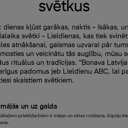
svētkus
: dienas kļūst garākas, naktis – īsākas, un
dalaika svētki – Lieldienas, kas tiek svinē
les atnākšanai, gaismas uzvarai pār tums
mosties un veicinātu tās auglību, mūsu se
s rituālus un tradīcijas. “Bonava Latvija
rīgus padomus jeb Lieldienu ABC, lai pa
iesi skaistiem svētkiem.
, mājās un uz galda
skākajiem priekšdarbiem ir mājas un sētas rotāšana, šūpoļu kā
šana.