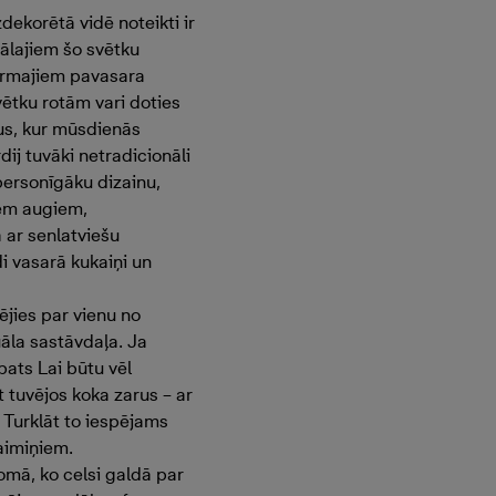
dekorētā vidē noteikti ir
nālajiem šo svētku
pirmajiem pavasara
vētku rotām vari doties
ņus, kur mūsdienās
dij tuvāki netradicionāli
l personīgāku dizainu,
iem augiem,
 ar senlatviešu
i vasarā kukaiņi un
ējies par vienu no
uāla sastāvdaļa. Ja
 pats Lai būtu vēl
t tuvējos koka zarus – ar
Turklāt to iespējams
aimiņiem.
omā, ko celsi galdā par