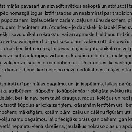
ist mājās pavasari un aizvadīt svētkus sakoptā un atbilstoši iz
ēc nomazgā logus, iztīri istabas un neaizmirsti par tradicio
 pūpolzariem, izplaucētiem zariem, zāļu un sūnu dekoriem, 
tulpēm, hiacintēm utt. Atceries – jo dabiskāk, jo labāk! Pēc s
ešķir savu unikālu rokrakstu, vai arī apmeklē Lieldienu tirdzi
 svētku vainagiem līdz pat koka olām, zaķiem utt. Ja tavai sir
i, droši liec lietā arī tos, lai tavas mājas iegūtu unikālu un vē
bas vai sētu ar lampiņu virtenēm, krāsainām lentēm, mākslīg
a zaķiem vai saules ornamentiem utt. Un atceries, ka saskaņā
rtdienā ir diena, kad neko no meža nedrīkst nest mājās, citād
!
zmirsti arī par mājas pagalmu, un, ja iespējams, laikus parūp
tku atribūtiem – šūpolēm, jo šūpošanās ir obligāta svētku rit
lieliski, bet, ja nav, ņem talkā draugus, radus, kolēģus un radi
k, izrotā šūpoles ar koka zariņiem, krāsainām lentītēm utt., be
boliem: mākslīgām, košām olām, zaķu un cālēnu figūrām utt. 
īvokļu namu pagalmos, lai priecīgāks prāts gan pašiem, gan k
vētki nepaietu vienā skrējienā, jau laikus nokrāso olas un apd