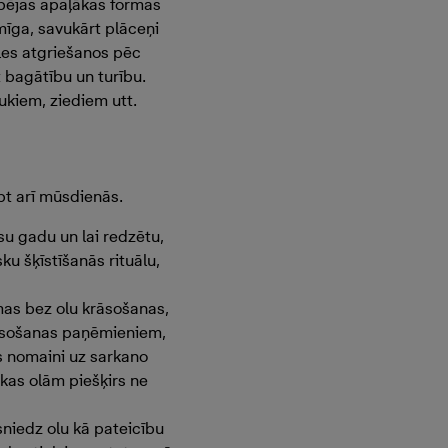
espējas apaļākas formas
īmīga, savukārt plāceņi
les atgriešanos pēc
t bagātību un turību.
ukiem, ziediem utt.
pt arī mūsdienās.
isu gadu un lai redzētu,
ku šķīstīšanās rituālu,
as bez olu krāsošanas,
rāsošanas paņēmieniem,
s nomaini uz sarkano
 kas olām piešķirs ne
sniedz olu kā pateicību