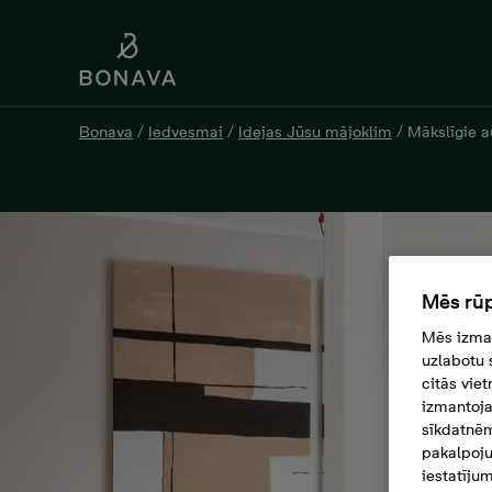
Bonava
/
Iedvesmai
/
Idejas Jūsu mājoklim
/
Mākslīgie au
Mēs rūp
Mēs izman
uzlabotu 
citās vie
izmantoja
sīkdatnēm
pakalpoju
iestatīju