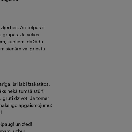
ķerties. Arī telpās ir
 grupās. Ja vēlies
niem, kupliem, dažādu
jām sienām vai griestu
ga, lai labi izskatītos.
āks nekā tumšā stūrī,
u grūti dzīvot. Ja tomēr
r mākslīgo apgaismojumu:
!
elpaugi un ziedi
šumam, uzbur