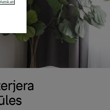
ņojumā un
terjera
ūles