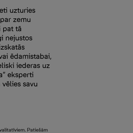
eti uzturies
ē par zemu
 pat tā
gi nejustos
izskatās
 vai ēdamistabai,
liski iederas uz
a” eksperti
 vēlies savu
 kvalitatīviem. Patiešām