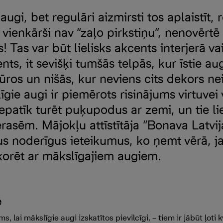
augi, bet regulāri aizmirsti tos aplaistīt, r
v vienkārši nav “zaļo pirkstiņu”, nenovērt
 Tas var būt lielisks akcents interjerā vai
nts, it sevišķi tumšās telpās, kur īstie au
stūros un nišās, kur neviens cits dekors ne
līgie augi ir piemērots risinājums virtuvei
atīk turēt puķupodus ar zemi, un tie lie
asēm. Mājokļu attīstītāja “Bonava Latvij
s noderīgus ieteikumus, ko ņemt vērā, ja
korēt ar mākslīgajiem augiem.
ē
, lai mākslīgie augi izskatītos pievilcīgi, – tiem ir jābūt ļoti