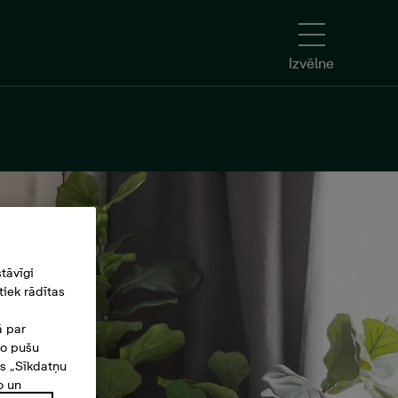
Izvēlne
tāvīgi
iek rādītas
ā par
šo pušu
es „Sīkdatņu
o un