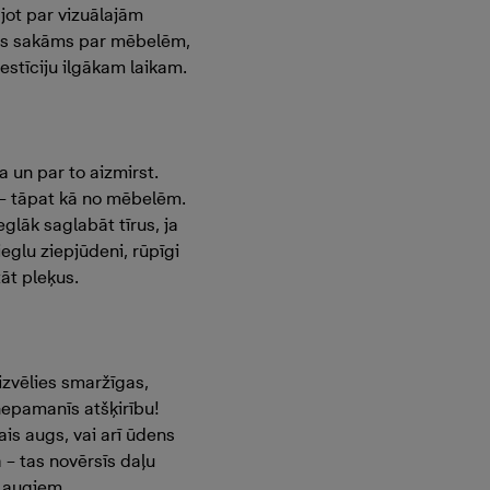
ājot par vizuālajām
pats sakāms par mēbelēm,
estīciju ilgākam laikam.
a un par to aizmirst.
 – tāpat kā no mēbelēm.
glāk saglabāt tīrus, ja
eglu ziepjūdeni, rūpīgi
āt pleķus.
izvēlies smaržīgas,
nepamanīs atšķirību!
is augs, vai arī ūdens
 – tas novērsīs daļu
m augiem.