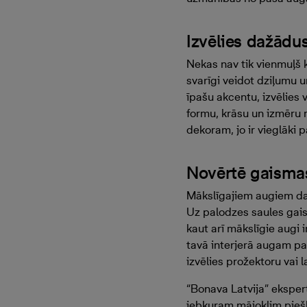
Izvēlies dažādu
Nekas nav tik vienmuļš k
svarīgi veidot dziļumu 
īpašu akcentu, izvēlies 
formu, krāsu un izmēru m
dekoram, jo ir vieglāki p
Novērtē gaisma
Mākslīgajiem augiem dabi
Uz palodzes saules gais
kaut arī mākslīgie augi 
tavā interjerā augam pa
izvēlies prožektoru vai
“Bonava Latvija” eksperti
jebkuram mājoklim piešķ