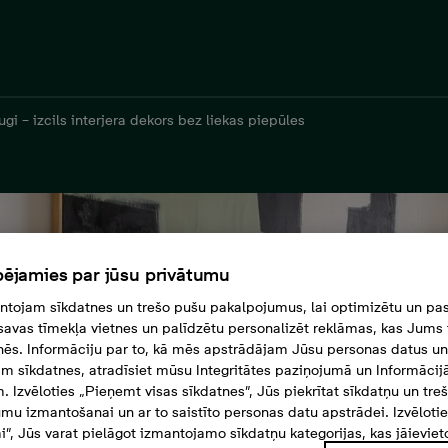
gi – izcils interjera dekors bez liekas piepūles
ējamies par jūsu privātumu
tojam sīkdatnes un trešo pušu pakalpojumus, lai optimizētu un pas
savas tīmekļa vietnes un palīdzētu personalizēt reklāmas, kas Jums t
tnēs. Informāciju par to, kā mēs apstrādājam Jūsu personas datus un
m sīkdatnes, atradīsiet mūsu Integritātes paziņojumā un Informācij
. Izvēloties „Pieņemt visas sīkdatnes”, Jūs piekrītat sīkdatņu un tre
mu izmantošanai un ar to saistīto personas datu apstrādei. Izvēloti
mi”, Jūs varat pielāgot izmantojamo sīkdatņu kategorijas, kas jāieviet