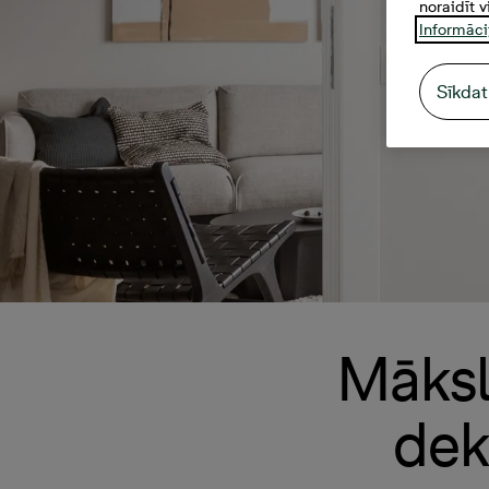
noraidīt v
Informāci
Sīkdat
Mākslī
dek