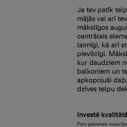
Ja tev patīk telp
mājās vai arī te
mākslīgos augus!
centrālais eleme
laimīgi, kā arī 
pievilcīgi. Māks
kur daudziem nep
balkoniem un ter
apkopojuši dažu
dzīves telpu de
Investē kvalitāt
Pats galvenais nosacījums