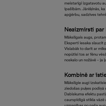
meistarīgi izgatavotu au
īpašībām. Jārēķinās, ka
apģērbu, sadzīves tehnik
Neaizmirsti par
Mākslīgais augs, protams
Eksperti iesaka slaucīt
Vislabāk to darīt ar mīk
nopūtīsi tos ar fēnu vēs
noskalo un nožāvē – ja 
Kombinē ar īst
Mākslīgie augi izskatīs
ziedošas puķes podiņā u
Dabiskuma efektu pastip
caurspīdīgā stikla vāzē 
uzmanības no paša auga,