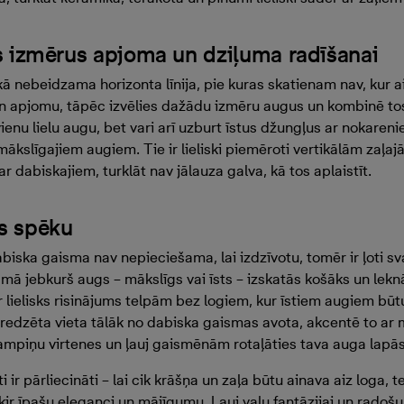
s izmērus apjoma un dziļuma radīšanai
ā nebeidzama horizonta līnija, pie kuras skatienam nav, kur aiz
un apjomu, tāpēc izvēlies dažādu izmēru augus un kombinē tos
vienu lielu augu, bet vari arī uzburt īstus džungļus ar nokare
ākslīgajiem augiem. Tie ir lieliski piemēroti vertikālām zaļa
ar dabiskajiem, turklāt nav jālauza galva, kā tos aplaistīt.
s spēku
ska gaisma nav nepieciešama, lai izdzīvotu, tomēr ir ļoti svarī
mā jebkurš augs – mākslīgs vai īsts – izskatās košāks un lekn
ir lielisks risinājums telpām bez logiem, kur īstiem augiem būt
redzēta vieta tālāk no dabiska gaismas avota, akcentē to a
 lampiņu virtenes un ļauj gaismēnām rotaļāties tava auga lapās
 ir pārliecināti – lai cik krāšņa un zaļa būtu ainava aiz loga, t
ir īpašu eleganci un mājīgumu. Ļauj vaļu fantāzijai un rado