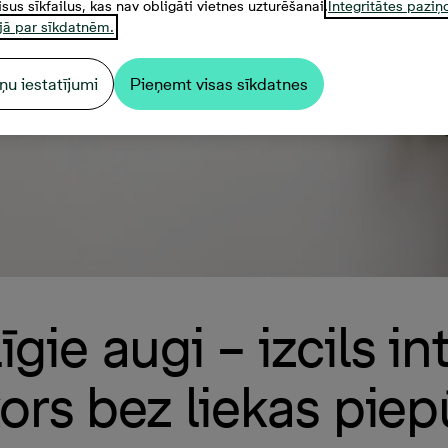
isus sīkfailus, kas nav obligāti vietnes uzturēšanai.
Integritātes pazi
jā par sīkdatnēm.
ņu iestatījumi
Pieņemt visas sīkdatnes
gie augi – izcils in
ors bez liekas piep