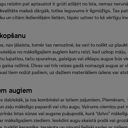
gu reizēm pat aptaustot ir grūti atšķirt no īsta, nemaz nerun
 kvalitāte maksā dārgāk, toties ieguvums ir ilgmūžīgs. Tas 
u un citām ikdienišķām lietām, tāpēc uztver to kā vērtīgu inv
 kopšanu
, nav jālaista, tomēr tas nenozīmē, ka vari to nolikt uz plaukt
 putekļus no mākslīgajiem augiem katru reizi, kad uzkop māju,
stu lupatiņu, taču spurainus, gaisīgus vai sīklapu augus būs vie
ā gaisa režīmā. Divas vai trīs reizes gadā nomazgā augus ar vi
ļausi tiem nožūt pašiem, uz dažiem materiāliem ūdens var atst
iem augiem
ies dabiskāk, ja tos kombinēsi ar īstiem zaļumiem. Piemēram, 
n zaļu mākslīgo papardi vai citu augu. Vairums ciemiņu pat 
rinās īstas sūnas vai augsne puķupodā, kurā “dzīvo” mākslīga
ar mākslīgajiem ziediem. Iesēdini augu skaistā podā vai grozā
 turklāt keramika, terakota un pinumi lieliski sader ar zaļie