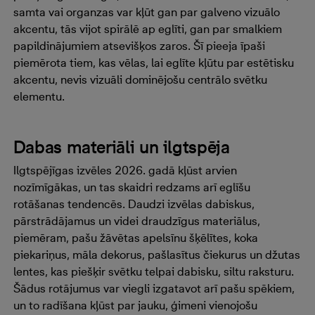
samta vai organzas var kļūt gan par galveno vizuālo
akcentu, tās vijot spirālē ap eglīti, gan par smalkiem
papildinājumiem atsevišķos zaros. Šī pieeja īpaši
piemērota tiem, kas vēlas, lai eglīte kļūtu par estētisku
akcentu, nevis vizuāli dominējošu centrālo svētku
elementu.
Dabas materiāli un ilgtspēja
Ilgtspējīgas izvēles 2026. gadā kļūst arvien
nozīmīgākas, un tas skaidri redzams arī eglīšu
rotāšanas tendencēs. Daudzi izvēlas dabiskus,
pārstrādājamus un videi draudzīgus materiālus,
piemēram, pašu žāvētas apelsīnu šķēlītes, koka
piekariņus, māla dekorus, pašlasītus čiekurus un džutas
lentes, kas piešķir svētku telpai dabisku, siltu raksturu.
Šādus rotājumus var viegli izgatavot arī pašu spēkiem,
un to radīšana kļūst par jauku, ģimeni vienojošu