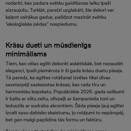
nodarbi, kas padara svētku gaidīšanas laiku īpaši
aizraujošu. Turklāt, pareizi uzglabāti, šie dekori var
kalpot vairākus gadus, palīdzot mazināt svētku
“ekoloģiskās pēdas” nospiedumu.
Krāsu dueti un mūsdienīgs
minimālisms
Tiem, kas vēlas eglīti dekorēt askētiskāk, bet nezaudēt
eleganci, īpaši piemērota ir šī gada krāsu duetu pieeja.
Tā paredz, ka eglītes rotāšanai izvēlas tikai divas
savstarpēji saskaņotas krāsas, kas rada tīru un
harmonisku kopskatu. Populārākie 2026. gada salikumi
ir balts ar siltu zeltu, olīvzaļš ar šampanieša toni un
leduszils ar sudraba akcentiem. Šāda pieeja ļauj eglītei
izcelt savu dabisko skaistumu, jo rotājumi to nepārspēj,
bet gan maigi papildina tās formu un faktūru.