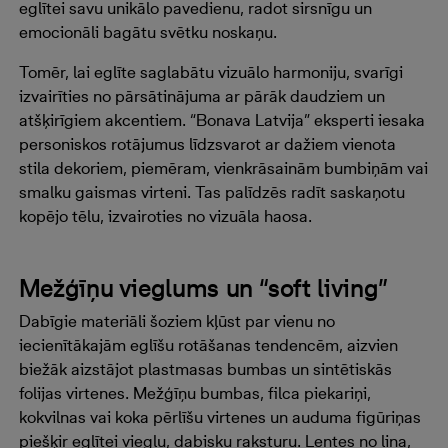
eglītei savu unikālo pavedienu, radot sirsnīgu un
emocionāli bagātu svētku noskaņu.
Tomēr, lai eglīte saglabātu vizuālo harmoniju, svarīgi
izvairīties no pārsātinājuma ar pārāk daudziem un
atšķirīgiem akcentiem. “Bonava Latvija” eksperti iesaka
personiskos rotājumus līdzsvarot ar dažiem vienota
stila dekoriem, piemēram, vienkrāsainām bumbiņām vai
smalku gaismas virteni. Tas palīdzēs radīt saskaņotu
kopējo tēlu, izvairoties no vizuāla haosa.
Mežģīņu vieglums un “soft living”
Dabīgie materiāli šoziem kļūst par vienu no
iecienītākajām eglīšu rotāšanas tendencēm, aizvien
biežāk aizstājot plastmasas bumbas un sintētiskās
folijas virtenes. Mežģīņu bumbas, filca piekariņi,
kokvilnas vai koka pērlīšu virtenes un auduma figūriņas
piešķir eglītei vieglu, dabisku raksturu. Lentes no lina,