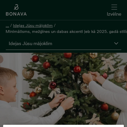
Izvēlne
...
/
Idejas Jūsu mājoklim
/
Minimālisms, mežģīnes un dabas akcenti jeb kā 2025. gadā stilīg
Idejas Jūsu mājoklim