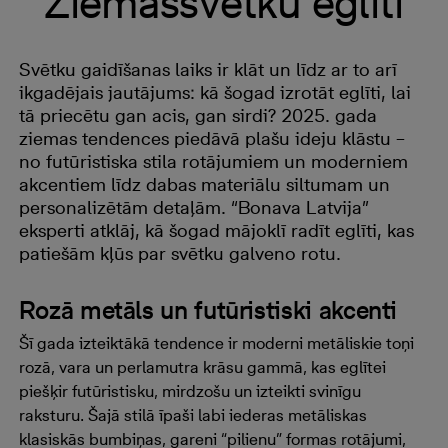
Ziemassvētku eglīti
Svētku gaidīšanas laiks ir klāt un līdz ar to arī
ikgadējais jautājums: kā šogad izrotāt eglīti, lai
tā priecētu gan acis, gan sirdi? 2025. gada
ziemas tendences piedāvā plašu ideju klāstu –
no futūristiska stila rotājumiem un moderniem
akcentiem līdz dabas materiālu siltumam un
personalizētām detaļām. “Bonava Latvija”
eksperti atklāj, kā šogad mājoklī radīt eglīti, kas
patiešām kļūs par svētku galveno rotu.
Rozā metāls un futūristiski akcenti
Šī gada izteiktākā tendence ir moderni metāliskie toņi
rozā, vara un perlamutra krāsu gammā, kas eglītei
piešķir futūristisku, mirdzošu un izteikti svinīgu
raksturu. Šajā stilā īpaši labi iederas metāliskas
klasiskās bumbiņas, gareni “pilienu” formas rotājumi,