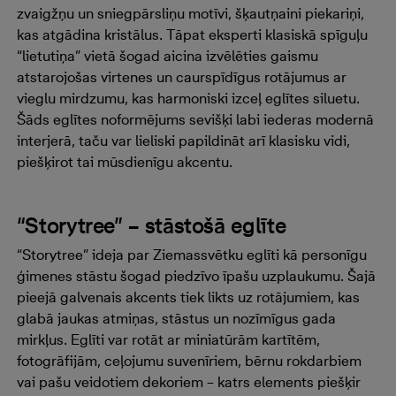
zvaigžņu un sniegpārsliņu motīvi, šķautņaini piekariņi,
kas atgādina kristālus. Tāpat eksperti klasiskā spīguļu
“lietutiņa” vietā šogad aicina izvēlēties gaismu
atstarojošas virtenes un caurspīdīgus rotājumus ar
vieglu mirdzumu, kas harmoniski izceļ eglītes siluetu.
Šāds eglītes noformējums sevišķi labi iederas modernā
interjerā, taču var lieliski papildināt arī klasisku vidi,
piešķirot tai mūsdienīgu akcentu.
“Storytree” – stāstošā eglīte
“Storytree” ideja par Ziemassvētku eglīti kā personīgu
ģimenes stāstu šogad piedzīvo īpašu uzplaukumu. Šajā
pieejā galvenais akcents tiek likts uz rotājumiem, kas
glabā jaukas atmiņas, stāstus un nozīmīgus gada
mirkļus. Eglīti var rotāt ar miniatūrām kartītēm,
fotogrāfijām, ceļojumu suvenīriem, bērnu rokdarbiem
vai pašu veidotiem dekoriem – katrs elements piešķir