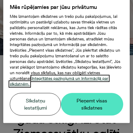
Mēs rūpējamies par jūsu privātumu
Mēs izmantojam sīkdatnes un trešo pušu pakalpojumus, lai
optimizētu un pastāvīgi uzlabotu savas tīmekļa vietnes un
palīdzētu personalizēt reklāmas, kas Jums tiek rādītas citās
vietnēs. Informāciju par to, kā mēs apstrādājam Jūsu
personas datus un izmantojam sīkdatnes, atradīsiet mūsu
Integritātes paziņojumā un Informācijā par sīkdatnēm.
Izvēloties „Pieņemt visas sīkdatnes”, Jūs piekrītat sīkdatņu un
trešo pušu pakalpojumu izmantošanai un ar to saistīto
personas datu apstrādei. Izvēloties „Sīkdatņu iestatījumi”, Jūs
varat pielāgot izmantojamo sīkdatņu kategorijas, kas jāievieto
Minimālisms,
un noraidīt visus sīkfailus, kas nav obligāti vietnes
uzturēšanai.
Integritātes paziņojumā un Informācijā par
mežģīnes un dabas
sīkdatnēm.
akcenti jeb kā 2025.
Sīkdatņu
Pieņemt visas
iestatījumi
sīkdatnes
gadā stilīgi izrotāt