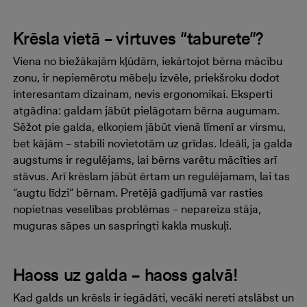
Krēsla vietā – virtuves “taburete”?
Viena no biežākajām kļūdām, iekārtojot bērna mācību
zonu, ir nepiemērotu mēbeļu izvēle, priekšroku dodot
interesantam dizainam, nevis ergonomikai. Eksperti
atgādina: galdam jābūt pielāgotam bērna augumam.
Sēžot pie galda, elkoņiem jābūt vienā līmenī ar virsmu,
bet kājām – stabili novietotām uz grīdas. Ideāli, ja galda
augstums ir regulējams, lai bērns varētu mācīties arī
stāvus. Arī krēslam jābūt ērtam un regulējamam, lai tas
“augtu līdzi” bērnam. Pretējā gadījumā var rasties
nopietnas veselības problēmas – nepareiza stāja,
muguras sāpes un saspringti kakla muskuļi.
Haoss uz galda – haoss galvā!
Kad galds un krēsls ir iegādāti, vecāki nereti atslābst un