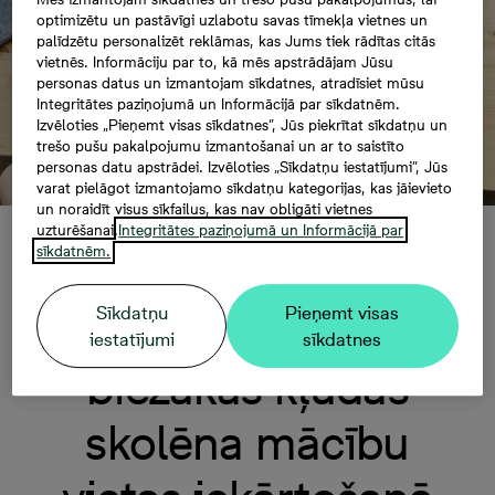
optimizētu un pastāvīgi uzlabotu savas tīmekļa vietnes un
palīdzētu personalizēt reklāmas, kas Jums tiek rādītas citās
vietnēs. Informāciju par to, kā mēs apstrādājam Jūsu
personas datus un izmantojam sīkdatnes, atradīsiet mūsu
Integritātes paziņojumā un Informācijā par sīkdatnēm.
Izvēloties „Pieņemt visas sīkdatnes”, Jūs piekrītat sīkdatņu un
trešo pušu pakalpojumu izmantošanai un ar to saistīto
personas datu apstrādei. Izvēloties „Sīkdatņu iestatījumi”, Jūs
varat pielāgot izmantojamo sīkdatņu kategorijas, kas jāievieto
un noraidīt visus sīkfailus, kas nav obligāti vietnes
uzturēšanai.
Integritātes paziņojumā un Informācijā par
sīkdatnēm.
No galda tumsā līdz
Sīkdatņu
Pieņemt visas
pildspalvu haosam: 5
iestatījumi
sīkdatnes
biežākās kļūdas
skolēna mācību