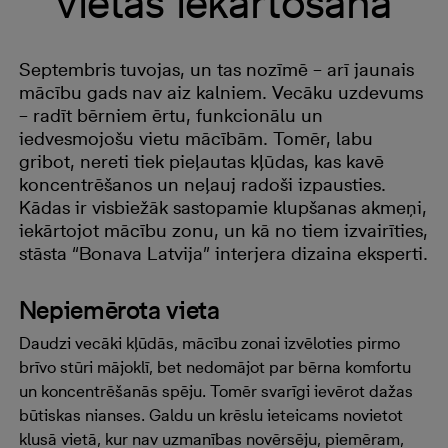
vietas iekārtošanā
Septembris tuvojas, un tas nozīmē – arī jaunais
mācību gads nav aiz kalniem. Vecāku uzdevums
– radīt bērniem ērtu, funkcionālu un
iedvesmojošu vietu mācībām. Tomēr, labu
gribot, nereti tiek pieļautas kļūdas, kas kavē
koncentrēšanos un neļauj radoši izpausties.
Kādas ir visbiežāk sastopamie klupšanas akmeņi,
iekārtojot mācību zonu, un kā no tiem izvairīties,
stāsta “Bonava Latvija” interjera dizaina eksperti.
Nepiemērota vieta
Daudzi vecāki kļūdās, mācību zonai izvēloties pirmo
brīvo stūri mājoklī, bet nedomājot par bērna komfortu
un koncentrēšanās spēju. Tomēr svarīgi ievērot dažas
būtiskas nianses. Galdu un krēslu ieteicams novietot
klusā vietā, kur nav uzmanības novērsēju, piemēram,