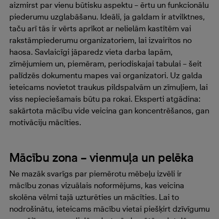
aizmirst par vienu būtisku aspektu – ērtu un funkcionālu
piederumu uzglabāšanu. Ideāli, ja galdam ir atvilktnes,
taču arī tās ir vērts aprīkot ar nelielām kastītēm vai
rakstāmpiederumu organizatoriem, lai izvairītos no
haosa. Savlaicīgi jāparedz vieta darba lapām,
zīmējumiem un, piemēram, periodiskajai tabulai – šeit
palīdzēs dokumentu mapes vai organizatori. Uz galda
ieteicams novietot traukus pildspalvām un zīmuļiem, lai
viss nepieciešamais būtu pa rokai. Eksperti atgādina:
sakārtota mācību vide veicina gan koncentrēšanos, gan
motivāciju mācīties.
Mācību zona – vienmuļa un pelēka
Ne mazāk svarīgs par piemērotu mēbeļu izvēli ir
mācību zonas vizuālais noformējums, kas veicina
skolēna vēlmi tajā uzturēties un mācīties. Lai to
nodrošinātu, ieteicams mācību vietai piešķirt dzīvīgumu