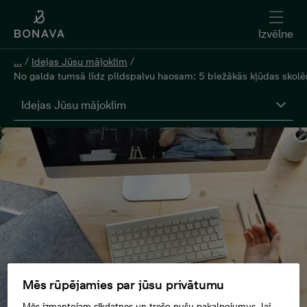
Izvēlne
...
/
Idejas Jūsu mājoklim
/
No galda tumsā līdz pildspalvu haosam: 5 biežākās kļūdas skolē
Idejas Jūsu mājoklim
Mēs rūpējamies par jūsu privātumu
Mēs izmantojam sīkdatnes un trešo pušu pakalpojumus, lai