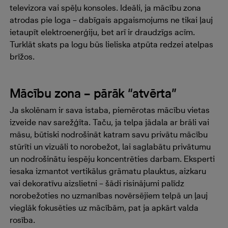
televizora vai spēļu konsoles. Ideāli, ja mācību zona
atrodas pie loga – dabīgais apgaismojums ne tikai ļauj
ietaupīt elektroenerģiju, bet arī ir draudzīgs acīm.
Turklāt skats pa logu būs lieliska atpūta redzei atelpas
brīžos.
Mācību zona – pārāk “atvērta”
Ja skolēnam ir sava istaba, piemērotas mācību vietas
izveide nav sarežģīta. Taču, ja telpa jādala ar brāli vai
māsu, būtiski nodrošināt katram savu privātu mācību
stūrīti un vizuāli to norobežot, lai saglabātu privātumu
un nodrošinātu iespēju koncentrēties darbam. Eksperti
iesaka izmantot vertikālus grāmatu plauktus, aizkaru
vai dekoratīvu aizslietni – šādi risinājumi palīdz
norobežoties no uzmanības novērsējiem telpā un ļauj
vieglāk fokusēties uz mācībām, pat ja apkārt valda
rosība.