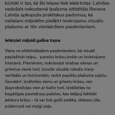
būtiski ir tas, kā šīs telpas tiek iekārtotas. Latvijas
vadošais nekustamā īpašuma attīstītājs Bonava
Latvija apkopojis praktiskus padomus, kā
nelielam mājoklim piešķirt ievērojamu vizuālo
plašumu ar itin vienkāršiem paņēmieniem.
Ietērpiet mājokli gaišos toņos
Viens no efektīvākajiem paņēmieniem, kā vizuāli
paplašināt telpu, - pareizo krāsu izvēle un izvietojums
interjerā. Piemēram, nokrāsojot istabas sienas un
griestus vienā tonī, izzudīs vizuālā robeža starp
vertikālo un horizontālo, radot papildu plašuma sajūtu.
Savukārt, izvēloties sienu un griestu krāsu, nav
jāaprobežojas vien ar balto toni. Izvēlieties no
bagātīgas pasteļtoņu paletes, kas iekļauj faktiski
jebkuru krāsu – tā var būt gaiši pelēka, debesu zila,
pūderrozā vai maigi zaļa.