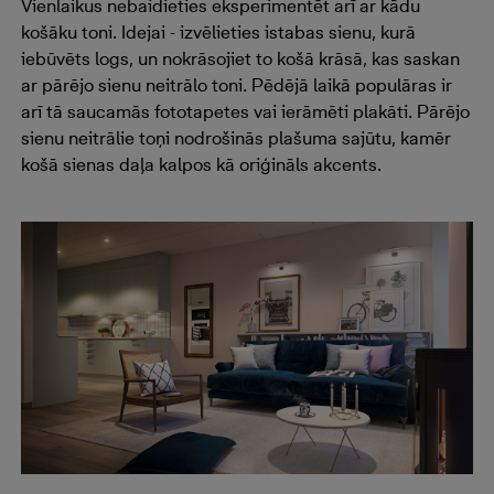
Vienlaikus nebaidieties eksperimentēt arī ar kādu
košāku toni. Idejai - izvēlieties istabas sienu, kurā
iebūvēts logs, un nokrāsojiet to košā krāsā, kas saskan
ar pārējo sienu neitrālo toni. Pēdējā laikā populāras ir
arī tā saucamās fototapetes vai ierāmēti plakāti. Pārējo
sienu neitrālie toņi nodrošinās plašuma sajūtu, kamēr
košā sienas daļa kalpos kā oriģināls akcents.