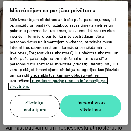
Mēs rūpējamies par jūsu privātumu
Mēs izmantojam sīkdatnes un trešo pušu pakalpojumus, lai
optimizētu un pastāvīgi uzlabotu savas tīmekļa vietnes un
palīdzētu personalizēt reklāmas, kas Jums tiek rādītas citās
vietnēs. Informāciju par to, kā mēs apstrādājam Jūsu
personas datus un izmantojam sīkdatnes, atradīsiet mūsu
Integritātes paziņojumā un Informācijā par sīkdatnēm.
Izvēloties „Pieņemt visas sīkdatnes”, Jūs piekrītat sīkdatņu un
trešo pušu pakalpojumu izmantošanai un ar to saistīto
personas datu apstrādei. Izvēloties „Sīkdatņu iestatījumi”, Jūs
Padomi nelielas
varat pielāgot izmantojamo sīkdatņu kategorijas, kas jāievieto
un noraidīt visus sīkfailus, kas nav obligāti vietnes
uzturēšanai.
Integritātes paziņojumā un Informācijā par
telpas iekārtošanai
sīkdatnēm.
Sīkdatņu
Pieņemt visas
Bieži vien mēs izvairāmies no maziem
iestatījumi
sīkdatnes
dzīvokļiem, baidoties par saspiestību un
piekrāmētiem plauktiem. Taču arī mazā mājoklī
var rast patīkamu un nepiespiestu atmosfēru, jo