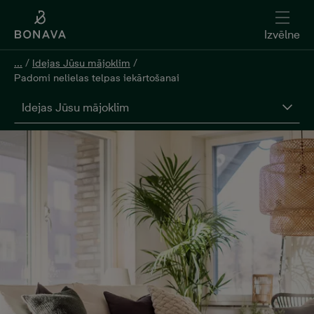
Izvēlne
...
/
Idejas Jūsu mājoklim
/
Padomi nelielas telpas iekārtošanai
Idejas Jūsu mājoklim