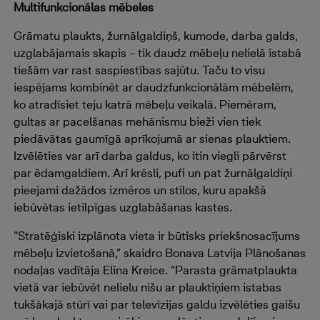
Multifunkcionālas mēbeles
Grāmatu plaukts, žurnālgaldiņš, kumode, darba galds,
uzglabājamais skapis – tik daudz mēbeļu nelielā istabā
tiešām var rast saspiestības sajūtu. Taču to visu
iespējams kombinēt ar daudzfunkcionālām mēbelēm,
ko atradīsiet teju katrā mēbeļu veikalā. Piemēram,
gultas ar pacelšanas mehānismu bieži vien tiek
piedāvātas gaumīgā aprīkojumā ar sienas plauktiem.
Izvēlēties var arī darba galdus, ko itin viegli pārvērst
par ēdamgaldiem. Arī krēsli, pufi un pat žurnālgaldiņi
pieejami dažādos izmēros un stilos, kuru apakšā
iebūvētas ietilpīgas uzglabāšanas kastes.
“Stratēģiski izplānota vieta ir būtisks priekšnosacījums
mēbeļu izvietošanā,” skaidro Bonava Latvija Plānošanas
nodaļas vadītāja Elīna Kreice. “Parasta grāmatplaukta
vietā var iebūvēt nelielu nišu ar plauktiņiem istabas
tukšākajā stūrī vai par televīzijas galdu izvēlēties gaišu