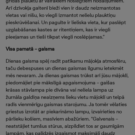
grīdas plauktu ar vairākiem noslēgtiem nodalījumiem.
Arī dzīvokļa gaitenī bieži vien ir daudz neizmantotas
vietas vai nišu, ko viegli izmantot nelielu plauktiņu
pieskrūvēšanai. Un pagulte ir lieliska vieta, kur paslēpt
uzglabāšanas kastes ar ritentiņiem, kas ir viegli
pieejamas un tieši tikpat viegli noslēpjamas.”
Visa pamatā – gaisma
Dienas gaisma spēj radīt patīkamu mājokļa atmosfēru,
taču debespuses un dienas gaismas ilgumu ietekmēt
mēs nevaram. Ja dienas gaismas trūkst arī jūsu mājoklī,
piedomājiet pie mākslīgā apgaismojuma – gaišas
krāsas stāvlampa pie dīvāna vai neliela lampa uz
žurnāla galdiņa neaizņems lieku vietu mājoklī un telpā
radīs vienmērīgu gaismas starojumu. Ja tomēr vēlaties
griestus izrotāt ar piekarināmo lampu, izvairieties no
pārlieku košiem, masīviem abažūriem. “Galvenais –
neatstājiet tumšus stūrus, aizpildiet tos ar gaumīgām
lampām, kas palīdzēs izgaismot maksimāli daudz