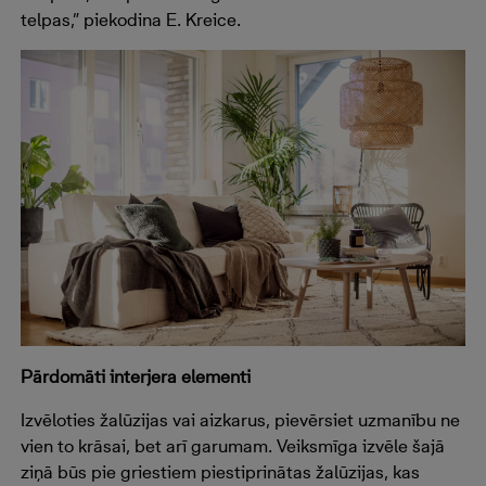
telpas,” piekodina E. Kreice.
Pārdomāti interjera elementi
Izvēloties žalūzijas vai aizkarus, pievērsiet uzmanību ne
vien to krāsai, bet arī garumam. Veiksmīga izvēle šajā
ziņā būs pie griestiem piestiprinātas žalūzijas, kas