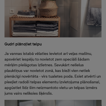
Gudri plānojiet telpu
Ja vannas istabā vēlaties ievietot arī veļas mašīnu,
apsvēriet iespēju to novietot zem speciāli šādam
mērķim pielāgotas izlietnes. Savukārt nelielus
plauktiņus var novietot zonā, kas bieži vien netiek
pienācīgi novērtēta - virs tualetes poda. Esiet atvērti un
pieejiet radoši telpas elementu izvietojuma plānošanai,
apgūstiet līdz šim neizmantoto vietu un telpas izmērs
jums vairs neliksies šķērslis.