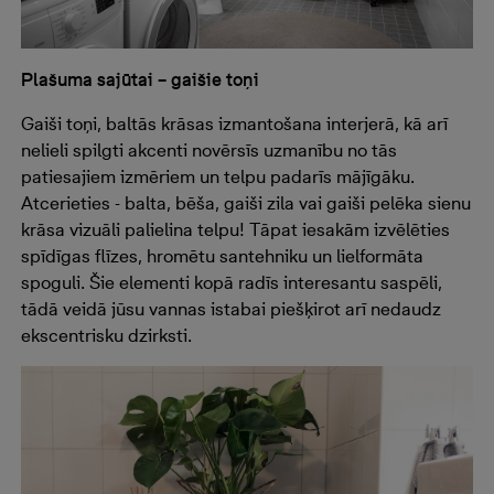
Plašuma sajūtai – gaišie toņi
Gaiši toņi, baltās krāsas izmantošana interjerā, kā arī
nelieli spilgti akcenti novērsīs uzmanību no tās
patiesajiem izmēriem un telpu padarīs mājīgāku.
Atcerieties - balta, bēša, gaiši zila vai gaiši pelēka sienu
krāsa vizuāli palielina telpu! Tāpat iesakām izvēlēties
spīdīgas flīzes, hromētu santehniku un lielformāta
spoguli. Šie elementi kopā radīs interesantu saspēli,
tādā veidā jūsu vannas istabai piešķirot arī nedaudz
ekscentrisku dzirksti.