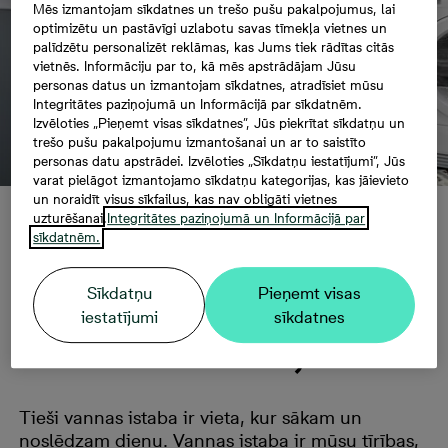
Mēs izmantojam sīkdatnes un trešo pušu pakalpojumus, lai
optimizētu un pastāvīgi uzlabotu savas tīmekļa vietnes un
palīdzētu personalizēt reklāmas, kas Jums tiek rādītas citās
vietnēs. Informāciju par to, kā mēs apstrādājam Jūsu
personas datus un izmantojam sīkdatnes, atradīsiet mūsu
Integritātes paziņojumā un Informācijā par sīkdatnēm.
Izvēloties „Pieņemt visas sīkdatnes”, Jūs piekrītat sīkdatņu un
trešo pušu pakalpojumu izmantošanai un ar to saistīto
personas datu apstrādei. Izvēloties „Sīkdatņu iestatījumi”, Jūs
varat pielāgot izmantojamo sīkdatņu kategorijas, kas jāievieto
un noraidīt visus sīkfailus, kas nav obligāti vietnes
uzturēšanai.
Integritātes paziņojumā un Informācijā par
Padomi praktiskam
sīkdatnēm.
un mājīgam vannas
Sīkdatņu
Pieņemt visas
iestatījumi
sīkdatnes
istabas iekārtojumam
Tieši vannas istaba ir vieta, kur sākam un
noslēdzam dienu. Vannas istaba ir mūsu tīrības,