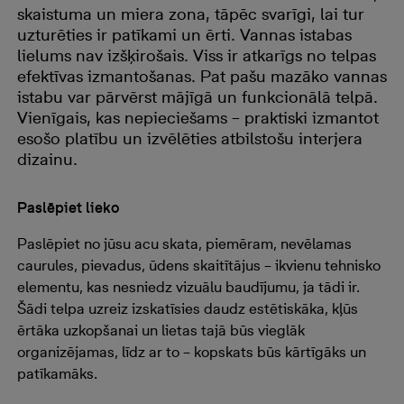
skaistuma un miera zona, tāpēc svarīgi, lai tur
uzturēties ir patīkami un ērti. Vannas istabas
lielums nav izšķirošais. Viss ir atkarīgs no telpas
efektīvas izmantošanas. Pat pašu mazāko vannas
istabu var pārvērst mājīgā un funkcionālā telpā.
Vienīgais, kas nepieciešams – praktiski izmantot
esošo platību un izvēlēties atbilstošu interjera
dizainu.
Paslēpiet lieko
Paslēpiet no jūsu acu skata, piemēram, nevēlamas
caurules, pievadus, ūdens skaitītājus – ikvienu tehnisko
elementu, kas nesniedz vizuālu baudījumu, ja tādi ir.
Šādi telpa uzreiz izskatīsies daudz estētiskāka, kļūs
ērtāka uzkopšanai un lietas tajā būs vieglāk
organizējamas, līdz ar to – kopskats būs kārtīgāks un
patīkamāks.