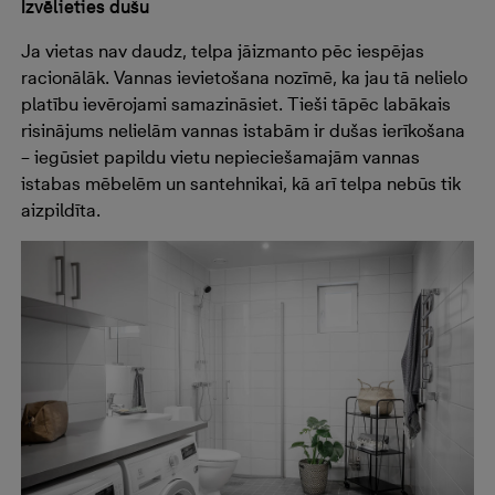
Izvēlieties dušu
Ja vietas nav daudz, telpa jāizmanto pēc iespējas
racionālāk. Vannas ievietošana nozīmē, ka jau tā nelielo
platību ievērojami samazināsiet. Tieši tāpēc labākais
risinājums nelielām vannas istabām ir dušas ierīkošana
– iegūsiet papildu vietu nepieciešamajām vannas
istabas mēbelēm un santehnikai, kā arī telpa nebūs tik
aizpildīta.