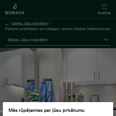
Izvēlne
...
/
Idejas Jūsu mājoklim
/
Padomi praktiskam un mājīgam vannas istabas iekārtojumam
Idejas Jūsu mājoklim
Mēs rūpējamies par jūsu privātumu