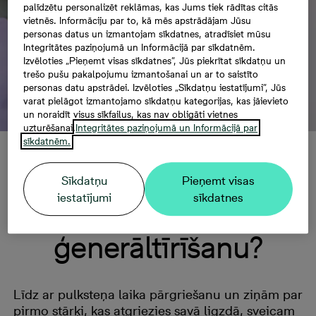
palīdzētu personalizēt reklāmas, kas Jums tiek rādītas citās
vietnēs. Informāciju par to, kā mēs apstrādājam Jūsu
personas datus un izmantojam sīkdatnes, atradīsiet mūsu
Integritātes paziņojumā un Informācijā par sīkdatnēm.
Izvēloties „Pieņemt visas sīkdatnes”, Jūs piekrītat sīkdatņu un
trešo pušu pakalpojumu izmantošanai un ar to saistīto
personas datu apstrādei. Izvēloties „Sīkdatņu iestatījumi”, Jūs
varat pielāgot izmantojamo sīkdatņu kategorijas, kas jāievieto
un noraidīt visus sīkfailus, kas nav obligāti vietnes
uzturēšanai.
Integritātes paziņojumā un Informācijā par
sīkdatnēm.
Pavasaris ir sācies: kā
Sīkdatņu
Pieņemt visas
iestatījumi
sīkdatnes
efektīvi veikt mājokļa
ģenerāltīrīšanu?
Līdz ar pulksteņa laika pārgriešanu un ziņām par
pirmo stārķi, kas atgriezies savā ligzdā, sveicam