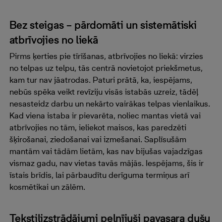
Bez steigas – pārdomāti un sistemātiski
atbrīvojies no liekā
Pirms ķerties pie tīrīšanas, atbrīvojies no liekā: virzies
no telpas uz telpu, tās centrā novietojot priekšmetus,
kam tur nav jāatrodas. Paturi prātā, ka, iespējams,
nebūs spēka veikt revīziju visās istabās uzreiz, tādēļ
nesasteidz darbu un nekārto vairākas telpas vienlaikus.
Kad viena istaba ir pievarēta, noliec mantas vietā vai
atbrīvojies no tām, ieliekot maisos, kas paredzēti
šķirošanai, ziedošanai vai izmešanai. Saplīsušām
mantām vai tādām lietām, kas nav bijušas vajadzīgas
vismaz gadu, nav vietas tavās mājās. Iespējams, šis ir
īstais brīdis, lai pārbaudītu derīguma termiņus arī
kosmētikai un zālēm.
Tekstilizstrādājumi pelnījuši pavasara dušu