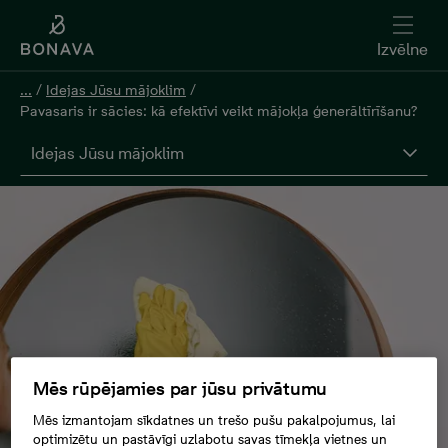
Izvēlne
...
/
Idejas Jūsu mājoklim
/
Pavasaris ir sācies: kā efektīvi veikt mājokļa ģenerāltīrīšanu?
Idejas Jūsu mājoklim
Mēs rūpējamies par jūsu privātumu
Mēs izmantojam sīkdatnes un trešo pušu pakalpojumus, lai
optimizētu un pastāvīgi uzlabotu savas tīmekļa vietnes un