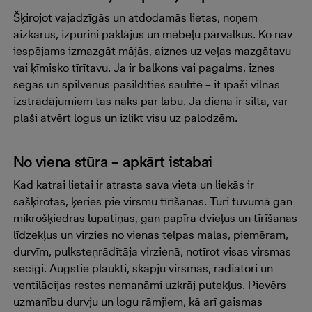
Šķirojot vajadzīgās un atdodamās lietas, noņem
aizkarus, izpurini paklājus un mēbeļu pārvalkus. Ko nav
iespējams izmazgāt mājās, aiznes uz veļas mazgātavu
vai ķīmisko tīrītavu. Ja ir balkons vai pagalms, iznes
segas un spilvenus pasildīties saulītē – it īpaši vilnas
izstrādājumiem tas nāks par labu. Ja diena ir silta, var
plaši atvērt logus un izlikt visu uz palodzēm.
No viena stūra – apkārt istabai
Kad katrai lietai ir atrasta sava vieta un liekās ir
sašķirotas, ķeries pie virsmu tīrīšanas. Turi tuvumā gan
mikrošķiedras lupatiņas, gan papīra dvieļus un tīrīšanas
līdzekļus un virzies no vienas telpas malas, piemēram,
durvīm, pulksteņrādītāja virzienā, notīrot visas virsmas
secīgi. Augstie plaukti, skapju virsmas, radiatori un
ventilācijas restes nemanāmi uzkrāj putekļus. Pievērs
uzmanību durvju un logu rāmjiem, kā arī gaismas