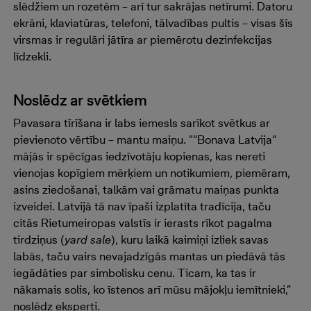
slēdžiem un rozetēm – arī tur sakrājas netīrumi. Datoru
ekrāni, klaviatūras, telefoni, tālvadības pultis – visas šīs
virsmas ir regulāri jātīra ar piemērotu dezinfekcijas
līdzekli.
Noslēdz ar svētkiem
Pavasara tīrīšana ir labs iemesls sarīkot svētkus ar
pievienoto vērtību – mantu maiņu. "“Bonava Latvija”
mājās ir spēcīgas iedzīvotāju kopienas, kas nereti
vienojas kopīgiem mērķiem un notikumiem, piemēram,
asins ziedošanai, talkām vai grāmatu maiņas punkta
izveidei. Latvijā tā nav īpaši izplatīta tradīcija, taču
citās Rietumeiropas valstīs ir ierasts rīkot pagalma
tirdziņus (
yard sale
), kuru laikā kaimiņi izliek savas
labās, taču vairs nevajadzīgās mantas un piedāvā tās
iegādāties par simbolisku cenu. Ticam, ka tas ir
nākamais solis, ko īstenos arī mūsu mājokļu iemītnieki,”
noslēdz eksperti.