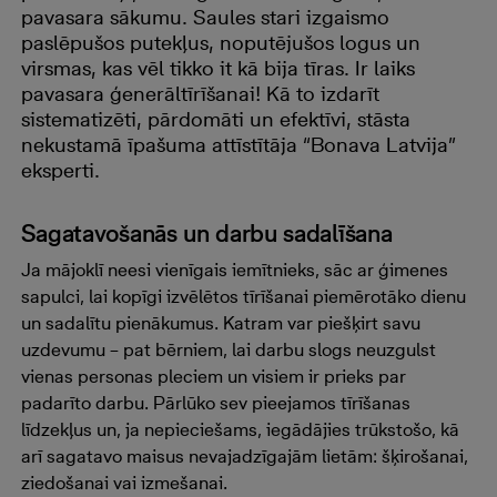
pavasara sākumu. Saules stari izgaismo
paslēpušos putekļus, noputējušos logus un
virsmas, kas vēl tikko it kā bija tīras. Ir laiks
pavasara ģenerāltīrīšanai! Kā to izdarīt
sistematizēti, pārdomāti un efektīvi, stāsta
nekustamā īpašuma attīstītāja “Bonava Latvija”
eksperti.
Sagatavošanās un darbu sadalīšana
Ja mājoklī neesi vienīgais iemītnieks, sāc ar ģimenes
sapulci, lai kopīgi izvēlētos tīrīšanai piemērotāko dienu
un sadalītu pienākumus. Katram var piešķirt savu
uzdevumu – pat bērniem, lai darbu slogs neuzgulst
vienas personas pleciem un visiem ir prieks par
padarīto darbu. Pārlūko sev pieejamos tīrīšanas
līdzekļus un, ja nepieciešams, iegādājies trūkstošo, kā
arī sagatavo maisus nevajadzīgajām lietām: šķirošanai,
ziedošanai vai izmešanai.