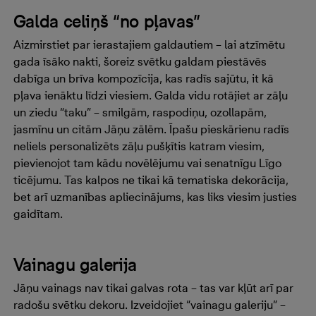
Galda celiņš “no pļavas”
Aizmirstiet par ierastajiem galdautiem – lai atzīmētu
gada īsāko nakti, šoreiz svētku galdam piestāvēs
dabīga un brīva kompozīcija, kas radīs sajūtu, it kā
pļava ienāktu līdzi viesiem. Galda vidu rotājiet ar zāļu
un ziedu “taku” – smilgām, raspodiņu, ozollapām,
jasmīnu un citām Jāņu zālēm. Īpašu pieskārienu radīs
neliels personalizēts zāļu pušķītis katram viesim,
pievienojot tam kādu novēlējumu vai senatnīgu Līgo
ticējumu. Tas kalpos ne tikai kā tematiska dekorācija,
bet arī uzmanības apliecinājums, kas liks viesim justies
gaidītam.
Vainagu galerija
Jāņu vainags nav tikai galvas rota – tas var kļūt arī par
radošu svētku dekoru. Izveidojiet “vainagu galeriju” –