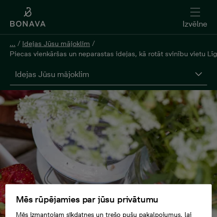
Izvēlne
...
/
Idejas Jūsu mājoklim
/
Piecas vienkāršas un neparastas idejas, kā rotāt svinību vietu Lī
Idejas Jūsu mājoklim
Mēs rūpējamies par jūsu privātumu
Mēs izmantojam sīkdatnes un trešo pušu pakalpojumus, lai