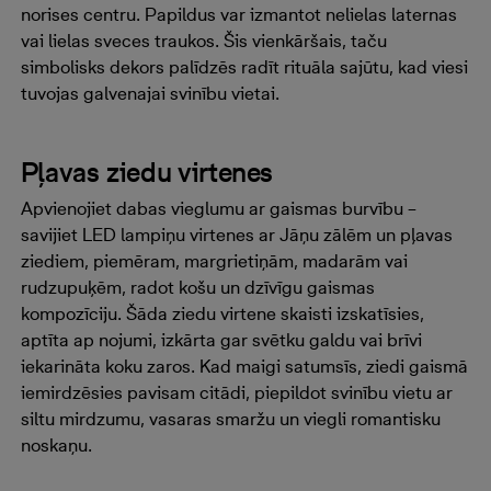
norises centru. Papildus var izmantot nelielas laternas
vai lielas sveces traukos. Šis vienkāršais, taču
simbolisks dekors palīdzēs radīt rituāla sajūtu, kad viesi
tuvojas galvenajai svinību vietai.
Pļavas ziedu virtenes
Apvienojiet dabas vieglumu ar gaismas burvību –
savijiet LED lampiņu virtenes ar Jāņu zālēm un pļavas
ziediem, piemēram, margrietiņām, madarām vai
rudzupuķēm, radot košu un dzīvīgu gaismas
kompozīciju. Šāda ziedu virtene skaisti izskatīsies,
aptīta ap nojumi, izkārta gar svētku galdu vai brīvi
iekarināta koku zaros. Kad maigi satumsīs, ziedi gaismā
iemirdzēsies pavisam citādi, piepildot svinību vietu ar
siltu mirdzumu, vasaras smaržu un viegli romantisku
noskaņu.