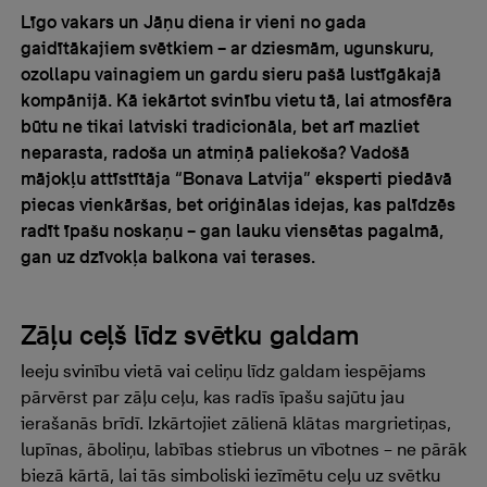
Līgo vakars un Jāņu diena ir vieni no gada
gaidītākajiem svētkiem – ar dziesmām, ugunskuru,
ozollapu vainagiem un gardu sieru pašā lustīgākajā
kompānijā. Kā iekārtot svinību vietu tā, lai atmosfēra
būtu ne tikai latviski tradicionāla, bet arī mazliet
neparasta, radoša un atmiņā paliekoša? Vadošā
mājokļu attīstītāja “Bonava Latvija” eksperti piedāvā
piecas vienkāršas, bet oriģinālas idejas, kas palīdzēs
radīt īpašu noskaņu – gan lauku viensētas pagalmā,
gan uz dzīvokļa balkona vai terases.
Zāļu ceļš līdz svētku galdam
Ieeju svinību vietā vai celiņu līdz galdam iespējams
pārvērst par zāļu ceļu, kas radīs īpašu sajūtu jau
ierašanās brīdī. Izkārtojiet zālienā klātas margrietiņas,
lupīnas, āboliņu, labības stiebrus un vībotnes – ne pārāk
biezā kārtā, lai tās simboliski iezīmētu ceļu uz svētku