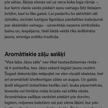
pie sētas, šķūņa sienas vai uz veca koka loga rāmja –,
kur katrs viesis varēs piekārt savu vainagu līdz lielajam
brīdim, kad to liks galvā. Lai padarītu šo aktivitāti vēl
dzīvāku, aiciniet lustīgos līgotājus piedalīties balsojumā
par skaistāko vainagu – uzvarētājs saņems simbolisku
balvu un, iespējams, tieši šādā veidā tiks iedibināta
jauna, sirsnīga svētku tradīcija.
Aromātiskie zāļu saišķi
“Visa laba Jāņu zāle” nav tikai tautasdziesmas rinda –
tā ir patiesība, kas Jāņu vakarā iegūst jaunu nozīmi.
Šogad dekorācijās iekļaujiet ne vien vizuāli skaistas, bet
arī aromātiski izteiksmīgas zāles un augus. Uz galda
īpaši eleganti izskatīsies kadiķu zari, lauka piparmētras,
lavanda vai timiāns māla krūzēs vai stikla vāzēs.
Aromātiskos saišķus varēsiet piekārt pie durvīm,
logiem, nojumes balstiem vai pat siena šķūnī, kur pēc