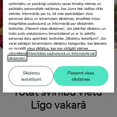
optimizētu un pastāvīgi uzlabotu savas tīmekļa vietnes un
palīdzētu personalizēt reklāmas, kas Jums tiek rādītas citās
vietnēs. Informāciju par to, kā mēs apstrādājam Jūsu
personas datus un izmantojam sīkdatnes, atradīsiet mūsu
Integritātes paziņojumā un Informācijā par sīkdatnēm.
Izvēloties „Pieņemt visas sīkdatnes”, Jūs piekrītat sīkdatņu un
trešo pušu pakalpojumu izmantošanai un ar to saistīto
personas datu apstrādei. Izvēloties „Sīkdatņu iestatījumi”, Jūs
varat pielāgot izmantojamo sīkdatņu kategorijas, kas jāievieto
un noraidīt visus sīkfailus, kas nav obligāti vietnes
uzturēšanai.
Integritātes paziņojumā un Informācijā par
sīkdatnēm.
Piecas vienkāršas un
Sīkdatņu
Pieņemt visas
neparastas idejas, kā
iestatījumi
sīkdatnes
rotāt svinību vietu
Līgo vakarā