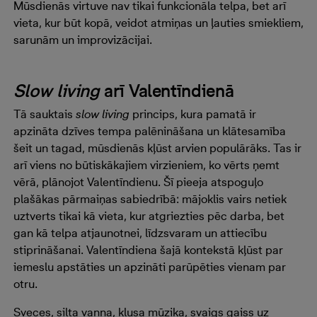
Mūsdienās virtuve nav tikai funkcionāla telpa, bet arī
vieta, kur būt kopā, veidot atmiņas un ļauties smiekliem,
sarunām un improvizācijai.
Slow living
arī Valentīndienā
Tā sauktais
slow living
princips, kura pamatā ir
apzināta dzīves tempa palēnināšana un klātesamība
šeit un tagad, mūsdienās kļūst arvien populārāks. Tas ir
arī viens no būtiskākajiem virzieniem, ko vērts ņemt
vērā, plānojot Valentīndienu. Šī pieeja atspoguļo
plašākas pārmaiņas sabiedrībā: mājoklis vairs netiek
uztverts tikai kā vieta, kur atgriezties pēc darba, bet
gan kā telpa atjaunotnei, līdzsvaram un attiecību
stiprināšanai. Valentīndiena šajā kontekstā kļūst par
iemeslu apstāties un apzināti parūpēties vienam par
otru.
Sveces, silta vanna, klusa mūzika, svaigs gaiss uz