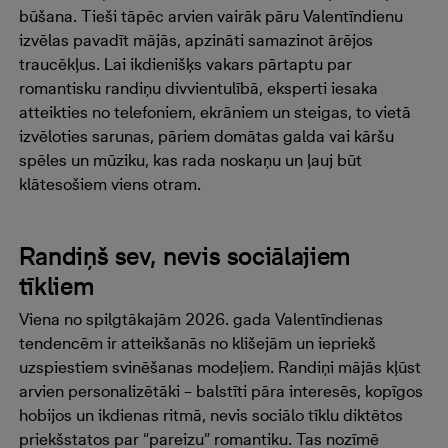
būšana. Tieši tāpēc arvien vairāk pāru Valentīndienu
izvēlas pavadīt mājās, apzināti samazinot ārējos
traucēkļus. Lai ikdienišķs vakars pārtaptu par
romantisku randiņu divvientulībā, eksperti iesaka
atteikties no telefoniem, ekrāniem un steigas, to vietā
izvēloties sarunas, pāriem domātas galda vai kāršu
spēles un mūziku, kas rada noskaņu un ļauj būt
klātesošiem viens otram.
Randiņš sev, nevis sociālajiem
tīkliem
Viena no spilgtākajām 2026. gada Valentīndienas
tendencēm ir atteikšanās no klišejām un iepriekš
uzspiestiem svinēšanas modeļiem. Randiņi mājās kļūst
arvien personalizētāki – balstīti pāra interesēs, kopīgos
hobijos un ikdienas ritmā, nevis sociālo tīklu diktētos
priekšstatos par “pareizu” romantiku. Tas nozīmē