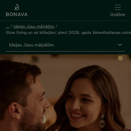
Izvēlne
...
/
Idejas Jūsu mājoklim
/
Slow living un nē klišejām: pieci 2026. gada Valentīndienas svin
Idejas Jūsu mājoklim