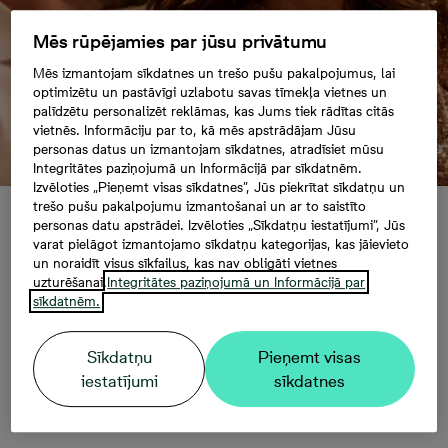
Mēs rūpējamies par jūsu privātumu
Mēs izmantojam sīkdatnes un trešo pušu pakalpojumus, lai
optimizētu un pastāvīgi uzlabotu savas tīmekļa vietnes un
palīdzētu personalizēt reklāmas, kas Jums tiek rādītas citās
vietnēs. Informāciju par to, kā mēs apstrādājam Jūsu
personas datus un izmantojam sīkdatnes, atradīsiet mūsu
Integritātes paziņojumā un Informācijā par sīkdatnēm.
Izvēloties „Pieņemt visas sīkdatnes”, Jūs piekrītat sīkdatņu un
trešo pušu pakalpojumu izmantošanai un ar to saistīto
personas datu apstrādei. Izvēloties „Sīkdatņu iestatījumi”, Jūs
Slow living un nē
varat pielāgot izmantojamo sīkdatņu kategorijas, kas jāievieto
un noraidīt visus sīkfailus, kas nav obligāti vietnes
uzturēšanai.
Integritātes paziņojumā un Informācijā par
klišejām: pieci 2026.
sīkdatnēm.
gada Valentīndienas
Sīkdatņu
Pieņemt visas
iestatījumi
sīkdatnes
svinēšanas trendi