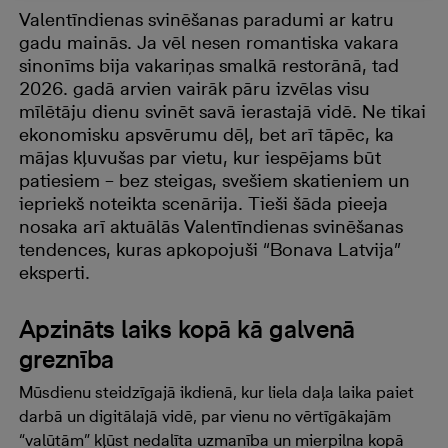
Valentīndienas svinēšanas paradumi ar katru
gadu mainās. Ja vēl nesen romantiska vakara
sinonīms bija vakariņas smalkā restorānā, tad
2026. gadā arvien vairāk pāru izvēlas visu
mīlētāju dienu svinēt savā ierastajā vidē. Ne tikai
ekonomisku apsvērumu dēļ, bet arī tāpēc, ka
mājas kļuvušas par vietu, kur iespējams būt
patiesiem – bez steigas, svešiem skatieniem un
iepriekš noteikta scenārija. Tieši šāda pieeja
nosaka arī aktuālās Valentīndienas svinēšanas
tendences, kuras apkopojuši “Bonava Latvija”
eksperti.
Apzināts laiks kopā kā galvenā
greznība
Mūsdienu steidzīgajā ikdienā, kur liela daļa laika paiet
darbā un digitālajā vidē, par vienu no vērtīgākajām
“valūtām” kļūst nedalīta uzmanība un mierpilna kopā