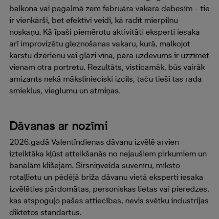
balkona vai pagalmā zem februāra vakara debesīm – tie
ir vienkārši, bet efektīvi veidi, kā radīt mierpilnu
noskaņu. Kā īpaši piemērotu aktivitāti eksperti iesaka
arī improvizētu gleznošanas vakaru, kurā, malkojot
karstu dzērienu vai glāzi vīna, pāra uzdevums ir uzzīmēt
vienam otra portretu. Rezultāts, visticamāk, būs vairāk
amizants nekā mākslinieciski izcils, taču tieši tas rada
smieklus, vieglumu un atmiņas.
Dāvanas ar nozīmi
2026.gadā Valentīndienas dāvanu izvēlē arvien
izteiktāka kļūst atteikšanās no nejaušiem pirkumiem un
banālām klišejām. Sirsniņveida suvenīru, mīksto
rotaļlietu un pēdējā brīža dāvanu vietā eksperti iesaka
izvēlēties pārdomātas, personiskas lietas vai pieredzes,
kas atspoguļo pašas attiecības, nevis svētku industrijas
diktētos standartus.