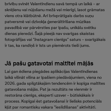
brīvību svinēt Valentīndienu savā tempā un laikā – ar
skrējienu vai nūjošanu mežā vai mierīgi, lasot grāmatas
viens otra klātbūtnē. Arī brīvprātīgais darbs suņu
patversmē vai dzīvokļa ģenerāltīrīšana mūzikas
pavadībā var pārvērsties par īpašu, unikālu svētku
dienas pieredzi. Šajā pieejā nav svarīgas skaistas
fotogrāfijas vai “
Instagram
cienīgs” saturs – svarīgākais
ir tas, ka randiņš ir īsts un piemērots tieši jums.
Jā pašu gatavotai maltītei mājās
Lai gan ēdiena piegādes aplikācijas Valentīndienas
laikā vilināt vilina ar īpašiem piedāvājumiem, viena no
2026. gada spilgtākajām tendencēm ir kopīga maltītes
gatavošana mājās. Pat ja rezultāts ne vienmēr ir
restorāna cienīgs, eksperti uzsver – būtiskākais ir
process. Kopīgai ēst gatavošanai ir lielisks potenciāls
kļūt par romantisku vakara ”iesildīšanas” aktivitāti.