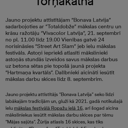
Torņakalnā
Jauno projektu attīstītājam “Bonava Latvija”
sadarbojoties ar “Totaldobže” mākslas centru un
krāsu ražotāju “Vivacolor Latvija”, 21. septembrī
no pl. 11.00 līdz 19.00 Vienības gatvē 24
norisināsies “Street Art Slam” jeb ielu mākslas
festivāls. Astoņi iepriekš atlasīti mākslinieki
astoņās stundās izveidos savus mākslas darbus
uz betona sētas pie topošā jaunā projekta
“Hartmaņa kvartāls”. Dalībnieki aicināti iesūtīt
mākslas darbu skices līdz 8. septembrim.
Jauno projektu attīstītājs “Bonava Latvija” seko līdzi
labākajām tradīcijām un, gluži kā 2021. gadā notikušajā
ielu
mākslas festivālā Ropažu ielā 16
, arī šogad aicina
māksliniekus iesūtīt mākslas darbu skices par tēmu
“Mājas sajūta”. Žūrija atlasīs 16 skices, kas tiks