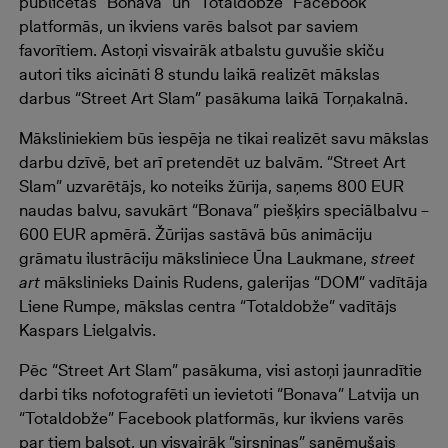
publicētas “Bonava” un “Totaldobže” Facebook
platformās, un ikviens varēs balsot par saviem
favorītiem. Astoņi visvairāk atbalstu guvušie skiču
autori tiks aicināti 8 stundu laikā realizēt mākslas
darbus “Street Art Slam” pasākuma laikā Torņakalnā.
Māksliniekiem būs iespēja ne tikai realizēt savu mākslas
darbu dzīvē, bet arī pretendēt uz balvām. “Street Art
Slam” uzvarētājs, ko noteiks žūrija, saņems 800 EUR
naudas balvu, savukārt “Bonava” piešķirs speciālbalvu –
600 EUR apmērā. Žūrijas sastāvā būs animāciju
grāmatu ilustrāciju māksliniece Ūna Laukmane,
street
art
mākslinieks Dainis Rudens, galerijas “DOM” vadītāja
Liene Rumpe, mākslas centra “Totaldobže” vadītājs
Kaspars Lielgalvis.
Pēc “Street Art Slam” pasākuma, visi astoņi jaunradītie
darbi tiks nofotografēti un ievietoti “Bonava” Latvija un
“Totaldobže” Facebook platformās, kur ikviens varēs
par tiem balsot, un visvairāk “sirsniņas” saņēmušais