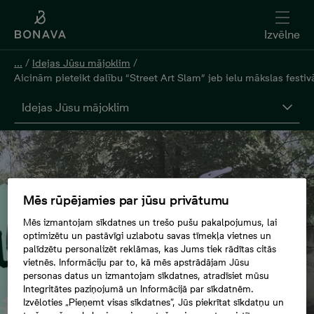
Izvēlne
...
/
Idejas Jūsu mājoklim
/
Aicinām pieteikt dalību “Street Art Slam” jeb ielu mākslas festiv
Idejas Jūsu mājoklim
Mēs rūpējamies par jūsu privātumu
Mēs izmantojam sīkdatnes un trešo pušu pakalpojumus, lai
optimizētu un pastāvīgi uzlabotu savas tīmekļa vietnes un
palīdzētu personalizēt reklāmas, kas Jums tiek rādītas citās
vietnēs. Informāciju par to, kā mēs apstrādājam Jūsu
personas datus un izmantojam sīkdatnes, atradīsiet mūsu
Integritātes paziņojumā un Informācijā par sīkdatnēm.
Izvēloties „Pieņemt visas sīkdatnes”, Jūs piekrītat sīkdatņu un