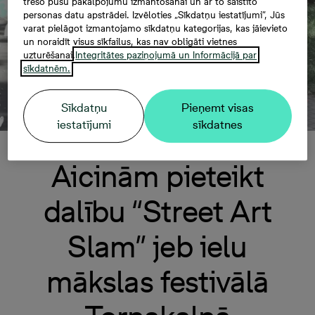
trešo pušu pakalpojumu izmantošanai un ar to saistīto
personas datu apstrādei. Izvēloties „Sīkdatņu iestatījumi”, Jūs
varat pielāgot izmantojamo sīkdatņu kategorijas, kas jāievieto
un noraidīt visus sīkfailus, kas nav obligāti vietnes
uzturēšanai.
Integritātes paziņojumā un Informācijā par
sīkdatnēm.
Sīkdatņu
Pieņemt visas
iestatījumi
sīkdatnes
Aicinām pieteikt
dalību “Street Art
Slam” jeb ielu
mākslas festivālā