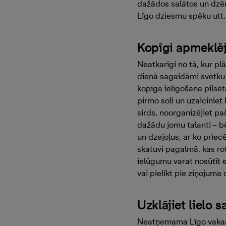
dažādos salātos un dzērie
Līgo dziesmu spēku utt.
Kopīgi apmeklēj
Neatkarīgi no tā, kur pl
dienā sagaidāmi svētku 
kopīga ielīgošana pilsēt
pirmo soli un uzaiciniet
sirds, noorganizējiet paš
dažādu jomu talanti – bē
un dzejoļus, ar ko priec
skatuvi pagalmā, kas r
ielūgumu varat nosūtīt 
vai pielikt pie ziņojuma 
Uzklājiet lielo 
Neatņemama Līgo vakara t