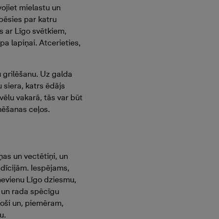
ojiet mielastu un
pēsies par katru
ās ar Līgo svētkiem,
pa lapiņai. Atcerieties,
u grilēšanu. Uz galda
 siera, katrs ēdājs
vēlu vakarā, tās var būt
inēšanas ceļos.
as un vectētiņi, un
adīcijām. Iespējams,
 nevienu Līgo dziesmu,
 un rada spēcīgu
doši un, piemēram,
u.