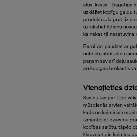
alus, kvass – bagātīgs ē
uzklājiet kopīgu galdu 
produktu. Ja grūti izlemt
uzrakstiet ēdienu nosauku
ka nekas tā nesatuvina 
Bērni var palīdzēt ar ga
noteikti jābūt Jāņu sier
paņem sev arī daļu saule
arī kopīgas brokastis va
Vienojieties dz
Kas nu tas par Līgo vak
mūsdienās arvien vairāk 
kāds no kaimiņiem spēlē 
izmantojiet dziesmu grā
kopības sajūtu, tāpēc dz
klauvējot pie kaimiņu dur