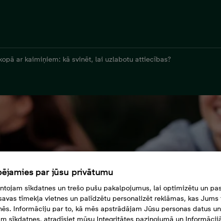
kopā ar kaimiņiem: kā svinēt, lai uzlabotu attiecības?
ējamies par jūsu privātumu
tojam sīkdatnes un trešo pušu pakalpojumus, lai optimizētu un pas
savas tīmekļa vietnes un palīdzētu personalizēt reklāmas, kas Jums t
tnēs. Informāciju par to, kā mēs apstrādājam Jūsu personas datus un
m sīkdatnes, atradīsiet mūsu Integritātes paziņojumā un Informācij