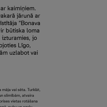
ā ar kaimiņiem.
vakarā jārunā ar
īstītāja “Bonava
 ir būtiska loma
 izturamies, jo
joties Līgo,
ām uzlabot vai
 māja vai sēta. Turklāt,
un slimībām, atvaira
orises vietas rotāšana
šanā, puķu un ozolu