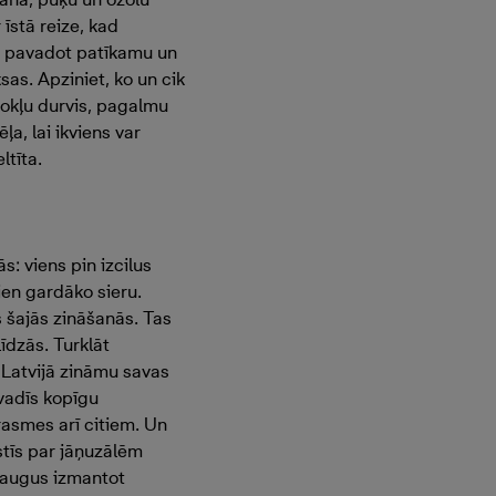
īstā reize, kad
en pavadot patīkamu un
as. Apziniet, ko un cik
īvokļu durvis, pagalmu
a, lai ikviens var
ltīta.
: viens pin izcilus
ien gardāko sieru.
s šajās zināšanās. Tas
līdzās. Turklāt
u Latvijā zināmu savas
ovadīs kopīgu
rasmes arī citiem. Un
stīs par jāņuzālēm
 augus izmantot