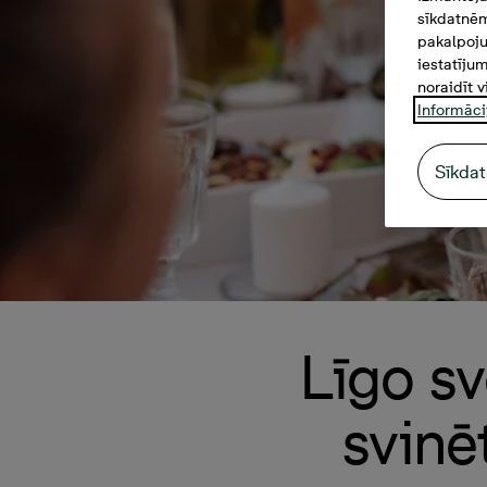
sīkdatnēm
pakalpoju
iestatīju
noraidīt v
Informāci
Sīkdat
Līgo sv
svinē