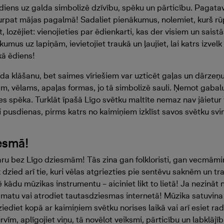
diens uz galda simbolizē dzīvību, spēku un pārticību. Pagatav
turpat mājas pagalmā! Sadaliet pienākumus, nolemiet, kurš rū
, lozējiet: vienojieties par ēdienkarti, kas der visiem un saist
mus uz lapiņām, ievietojiet traukā un ļaujiet, lai katrs izvelk 
kā ēdiens!
lda klāšanu, bet saimes vīriešiem var uzticēt gaļas un dārzeņ
am, vēlams, apaļas formas, jo tā simbolizē sauli. Ņemot gabalu
s spēka. Turklāt īpašā Līgo svētku maltīte nemaz nav jāietur 
i pusdienas, pirms katrs no kaimiņiem izklīst savos svētku sv
iesmā!
aru bez Līgo dziesmām! Tās zina gan folkloristi, gan vecmāmiņ
dzied arī tie, kuri vēlas atgriezties pie sentēvu saknēm un tr
kādu mūzikas instrumentu – aiciniet likt to lietā! Ja nezināt
matu vai atrodiet tautasdziesmas internetā! Mūzika satuvina
iediet kopā ar kaimiņiem svētku norises laikā vai arī esiet ra
vīm, aplīgojiet viņu, tā novēlot veiksmi, pārticību un labklājīb