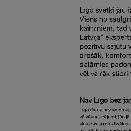
Līgo svētki jau 
Viens no saulgri
kaimiņiem, tad v
Latvija” ekspert
pozitīvu sajūtu 
drošāk, komfort
dalāmies padomo
vēl vairāk stipr
Nav Līgo bez j
Līgo diena nav iedomājam
kā vēsta ticējumi, jūni
skauģus un nelabvēļus. 
var būt jautra nodarbe k