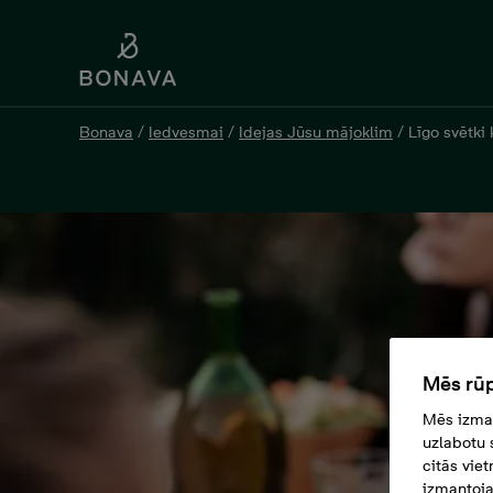
Bonava
/
Iedvesmai
/
Idejas Jūsu mājoklim
/
Līgo svētki 
Mēs rūp
Mēs izman
uzlabotu 
citās vie
izmantoja