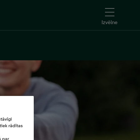
Izvēlne
tāvīgi
iek rādītas
ā par