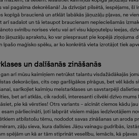
vai pagalma dekorēšanā! Ja dzīvojat pilsētā, iespējams, šī ir 
es kopīgā braucienā un atklāt labākās jāņuzāļu pļavas, ne vi
et arī sadalot un tā ietaupot braucienam nepieciešamās izmaks
plānoto svinību norises vietu vai arī visu kāpņutelpu ieejas, dz
to jāņuzāļu aprakstu, ko var piespraust pie kopējā ziņojuma dēļ
un īpašo maģisko spēku, ar ko konkrētā vieta izrotājot tiek apve
klases un dalīšanās zināšanās
an arī mūsu kaimiņiem netrūkst talantu visdažādākajās jomās
istas dekorācijas, cits cep garšīgākos pīrāgus, bet vēl kāds s
anai, sarīkojiet kaimiņu meistarklases un savstarpēji dalietie
ties, bet arī atklās, cik radoši, interesanti cilvēki dzīvo mums 
siet, pie kā vērsties! Otrs variants – aicināt ciemos kādu ja
, esam pārliecināti, ļoti labprāt visiem mājas iedzīvotājiem n
vētkiem atbilstošu tēmu, nododot savas zināšanas un aroda p
mēram, zāļu sieva, kura dalīsies Jāņu vainagu gudrībās, izstā
 spējām un kā ar tām stiprināt veselību, iemācīs, kā pļavas