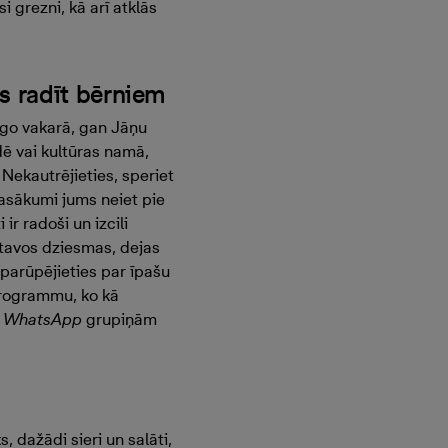
i grezni, kā arī atklās
os radīt bērniem
Līgo vakarā, gan Jāņu
ē vai kultūras namā,
Nekautrējieties, speriet
pasākumi jums neiet pie
ir radoši un izcili
atavos dziesmas, dejas
 parūpējieties par īpašu
programmu, ko kā
s
WhatsApp
grupiņām
, dažādi sieri un salāti,