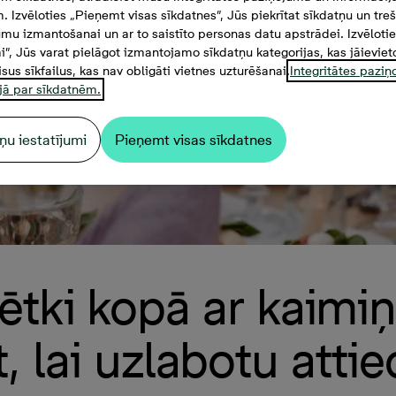
. Izvēloties „Pieņemt visas sīkdatnes”, Jūs piekrītat sīkdatņu un tre
mu izmantošanai un ar to saistīto personas datu apstrādei. Izvēloti
mi”, Jūs varat pielāgot izmantojamo sīkdatņu kategorijas, kas jāieviet
isus sīkfailus, kas nav obligāti vietnes uzturēšanai.
Integritātes pazi
jā par sīkdatnēm.
ņu iestatījumi
Pieņemt visas sīkdatnes
ētki kopā ar kaimi
t, lai uzlabotu attie