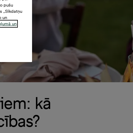
šo pušu
es „Sīkdatņu
o un
ņojumā un
ņiem: kā
cības?