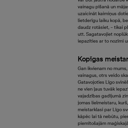
vainagu pīšanā un mājas 
uzaicināt kaimiņus doti
lietderīgu laiku kopā, b
daudz rotāsiet, – tikai 
utt. Sagatavojiet noplūk
iepazīties ar to nozīmi 
Kopīgas meistar
Gan ikvienam no mums, g
vainagus, otrs veido ska
Gatavojoties Līgo svinēš
ne vien ļaus tuvāk iepazī
vajadzības gadījumā zinā
jomas lielmeistaru, kurš
meistarklasi par Līgo s
kāpēc lai tā nebūtu, pie
piemītošajām maģiskajām