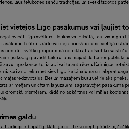
nos, ļaus ielūkoties senču tradīcijās, lai svētki izdotos paties
iet vietējos
Līgo
pasākumus vai ļ
aujiet t
ānojat svinēt Līgo svētkus – laukos vai pilsētā, teju visur gan 
pasākumi. Teātra izrāde vai deju priekšnesums vietējā estrād
as centrā – svētku programmā noteikti atradīsiet ko saistošu. 
 kaimiņu kopīgi pavadīt laiku ārpus mājas! Ja tomēr publiski 
i savu Līgo koncertu, izrādi vai talantu šovu. Kaimiņos noteikti 
rni, kuri ar prieku metīsies Līgo izaicinājumā un labprāt sag
ēt mājas iedzīvotājus. Bet lai mazajiem būtu vēl lielāks prieks,
otāta ar meijām un citām jāņuzālēm, sagatavojiet pasākuma 
elektroniski, piemēram, kādā no apkārtnes vai mājas kopiena
dēļa.
saimes galdu
radīcija ir bagātīgi klāts galds. Tikko cepti pīrādziņi, šašliks