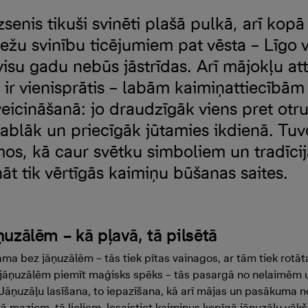
izsenis tikuši svinēti plašā pulkā, arī kop
ežu svinību ticējumiem pat vēsta – Līgo 
isu gadu nebūs jāstrīdas. Arī mājokļu att
i ir vienisprātis – labām kaimiņattiecībām
veicināšanā: jo draudzīgāk viens pret otru
ablāk un priecīgāk jūtamies ikdienā. Tuvo
s, kā caur svētku simboliem un tradīcij
ināt tik vērtīgās kaimiņu būšanas saites.
āņuzālēm –
kā pļavā, tā pilsētā
a bez jāņuzālēm – tās tiek pītas vainagos, ar tām tiek rotāta
jā jāņuzālēm piemīt maģisks spēks – tās pasargā no nelaimēm 
Jāņuzāļu lasīšana, to iepazīšana, kā arī mājas un pasākuma n
ā maziem, tā lieliem. Iesaistiet kaimiņus kopīgā jāņuzāļu vāk