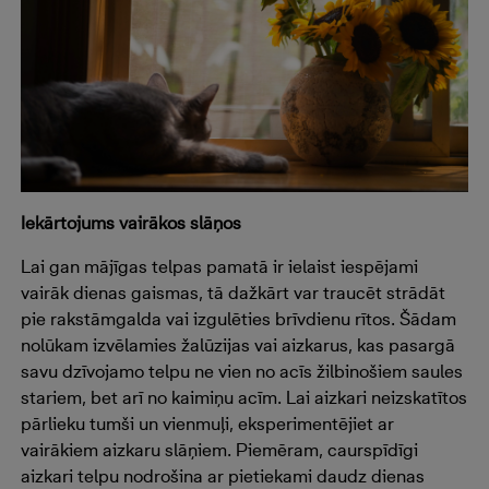
Iekārtojums vairākos slāņos
Lai gan mājīgas telpas pamatā ir ielaist iespējami
vairāk dienas gaismas, tā dažkārt var traucēt strādāt
pie rakstāmgalda vai izgulēties brīvdienu rītos. Šādam
nolūkam izvēlamies žalūzijas vai aizkarus, kas pasargā
savu dzīvojamo telpu ne vien no acīs žilbinošiem saules
stariem, bet arī no kaimiņu acīm. Lai aizkari neizskatītos
pārlieku tumši un vienmuļi, eksperimentējiet ar
vairākiem aizkaru slāņiem. Piemēram, caurspīdīgi
aizkari telpu nodrošina ar pietiekami daudz dienas