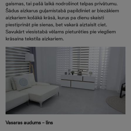
gaismas, tai pašā laikā nodrošinot telpas privātumu.
Šādus aizkarus guļamistabā papildiniet ar biezākiem
aizkariem košākā krāsā, kurus pa dienu skaisti
piestiprināt pie sienas, bet vakarā aiztaisīt ciet.
Savukārt viesistabā vēlams pieturēties pie viegliem
krāsaina tekstila aizkariem.
Vasaras audums – lins