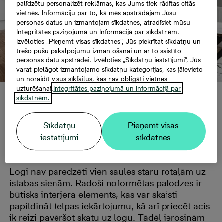
palīdzētu personalizēt reklāmas, kas Jums tiek rādītas citās
vietnēs. Informāciju par to, kā mēs apstrādājam Jūsu
personas datus un izmantojam sīkdatnes, atradīsiet mūsu
Integritātes paziņojumā un Informācijā par sīkdatnēm.
Izvēloties „Pieņemt visas sīkdatnes”, Jūs piekrītat sīkdatņu un
trešo pušu pakalpojumu izmantošanai un ar to saistīto
personas datu apstrādei. Izvēloties „Sīkdatņu iestatījumi”, Jūs
varat pielāgot izmantojamo sīkdatņu kategorijas, kas jāievieto
un noraidīt visus sīkfailus, kas nav obligāti vietnes
uzturēšanai.
Integritātes paziņojumā un Informācijā par
sīkdatnēm.
Vasarīgs skats pa
Sīkdatņu
Pieņemt visas
logu
iestatījumi
sīkdatnes
Logi nav paredzēti vien saules staru rotaļām uz
istabas sienām. Radoši noformētas palodzes ir
būtisks interjera elements, kas var skaisti
papildināt telpas iekārtojumu, kā arī priecēt acis
ik reizi pavēršot skatu uz logu. Tādēļ ierosinām