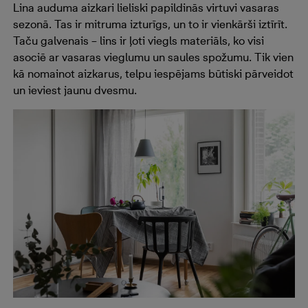
Lina auduma aizkari lieliski papildinās virtuvi vasaras
sezonā. Tas ir mitruma izturīgs, un to ir vienkārši iztīrīt.
Taču galvenais – lins ir ļoti viegls materiāls, ko visi
asociē ar vasaras vieglumu un saules spožumu. Tik vien
kā nomainot aizkarus, telpu iespējams būtiski pārveidot
un ieviest jaunu dvesmu.