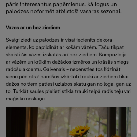
pāris interesantus paņēmienus, kā logus un
palodzes noformēt atbilstoši vasaras sezonai.
Vāzes ar un bez ziediem
Svaigi ziedi uz palodzes ir visai iecienīts dekora
elements, ko papildināt ar košām vāzēm. Taču tikpat
skaisti šīs vāzes izskatās arī bez ziediem. Kompozīcija
ar vāzēm un krūkām dažādos izmēros un krāsās sniegs
radošu akcentu. Galvenais – necensties tos līdzināt
vienu pēc otra: pamīšus izkārtoti trauki ar ziediem tikai
dažos no tiem patiesi uzlabos skatu gan no loga, gan uz
to. Turklāt saules pielieti stikla trauki telpā radīs teju vai
maģisku noskaņu.