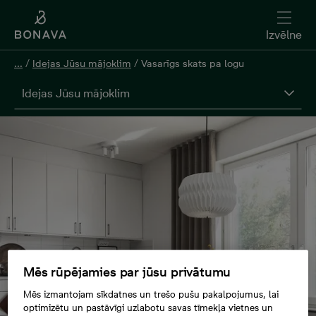
Izvēlne
...
/
Idejas Jūsu mājoklim
/
Vasarīgs skats pa logu
Idejas Jūsu mājoklim
Mēs rūpējamies par jūsu privātumu
Mēs izmantojam sīkdatnes un trešo pušu pakalpojumus, lai
optimizētu un pastāvīgi uzlabotu savas tīmekļa vietnes un