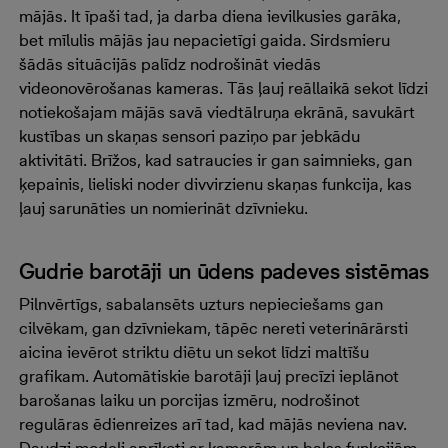
mājās. It īpaši tad, ja darba diena ievilkusies garāka,
bet mīlulis mājās jau nepacietīgi gaida. Sirdsmieru
šādās situācijās palīdz nodrošināt viedās
videonovērošanas kameras. Tās ļauj reāllaikā sekot līdzi
notiekošajam mājās savā viedtālruņa ekrānā, savukārt
kustības un skaņas sensori paziņo par jebkādu
aktivitāti. Brīžos, kad satraucies ir gan saimnieks, gan
ķepainis, lieliski noder divvirzienu skaņas funkcija, kas
ļauj sarunāties un nomierināt dzīvnieku.
Gudrie barotāji un ūdens padeves sistēmas
Pilnvērtīgs, sabalansēts uzturs nepieciešams gan
cilvēkam, gan dzīvniekam, tāpēc nereti veterinārārsti
aicina ievērot striktu diētu un sekot līdzi maltīšu
grafikam. Automātiskie barotāji ļauj precīzi ieplānot
barošanas laiku un porcijas izmēru, nodrošinot
regulāras ēdienreizes arī tad, kad mājās neviena nav.