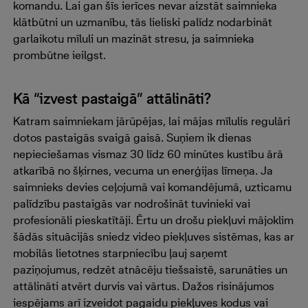
komandu. Lai gan šīs ierīces nevar aizstāt saimnieka
klātbūtni un uzmanību, tās lieliski palīdz nodarbināt
garlaikotu mīluli un mazināt stresu, ja saimnieka
prombūtne ieilgst.
Kā “izvest pastaigā” attālināti?
Katram saimniekam jārūpējas, lai mājas mīlulis regulāri
dotos pastaigās svaigā gaisā. Suņiem ik dienas
nepieciešamas vismaz 30 līdz 60 minūtes kustību ārā
atkarībā no šķirnes, vecuma un enerģijas līmeņa. Ja
saimnieks devies ceļojumā vai komandējumā, uzticamu
palīdzību pastaigās var nodrošināt tuvinieki vai
profesionāli pieskatītāji. Ērtu un drošu piekļuvi mājoklim
šādās situācijās sniedz video piekļuves sistēmas, kas ar
mobilās lietotnes starpniecību ļauj saņemt
paziņojumus, redzēt atnācēju tiešsaistē, sarunāties un
attālināti atvērt durvis vai vārtus. Dažos risinājumos
iespējams arī izveidot pagaidu piekļuves kodus vai