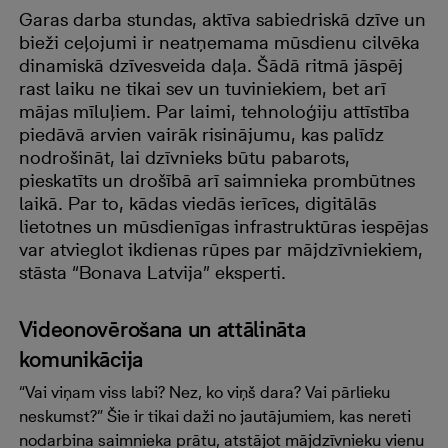
Garas darba stundas, aktīva sabiedriskā dzīve un
bieži ceļojumi ir neatņemama mūsdienu cilvēka
dinamiskā dzīvesveida daļa. Šādā ritmā jāspēj
rast laiku ne tikai sev un tuviniekiem, bet arī
mājas mīluļiem. Par laimi, tehnoloģiju attīstība
piedāvā arvien vairāk risinājumu, kas palīdz
nodrošināt, lai dzīvnieks būtu pabarots,
pieskatīts un drošībā arī saimnieka prombūtnes
laikā. Par to, kādas viedās ierīces, digitālās
lietotnes un mūsdienīgas infrastruktūras iespējas
var atvieglot ikdienas rūpes par mājdzīvniekiem,
stāsta “Bonava Latvija” eksperti.
Videonovērošana un attālināta
komunikācija
“Vai viņam viss labi? Nez, ko viņš dara? Vai pārlieku
neskumst?” Šie ir tikai daži no jautājumiem, kas nereti
nodarbina saimnieka prātu, atstājot mājdzīvnieku vienu