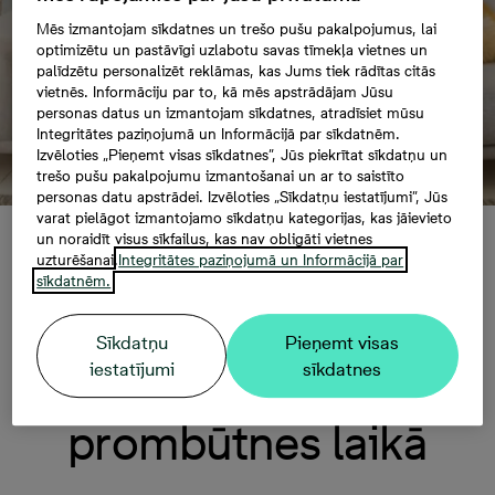
Mēs izmantojam sīkdatnes un trešo pušu pakalpojumus, lai
optimizētu un pastāvīgi uzlabotu savas tīmekļa vietnes un
palīdzētu personalizēt reklāmas, kas Jums tiek rādītas citās
vietnēs. Informāciju par to, kā mēs apstrādājam Jūsu
personas datus un izmantojam sīkdatnes, atradīsiet mūsu
Integritātes paziņojumā un Informācijā par sīkdatnēm.
Izvēloties „Pieņemt visas sīkdatnes”, Jūs piekrītat sīkdatņu un
trešo pušu pakalpojumu izmantošanai un ar to saistīto
personas datu apstrādei. Izvēloties „Sīkdatņu iestatījumi”, Jūs
varat pielāgot izmantojamo sīkdatņu kategorijas, kas jāievieto
un noraidīt visus sīkfailus, kas nav obligāti vietnes
Viedās tehnoloģijas –
uzturēšanai.
Integritātes paziņojumā un Informācijā par
sīkdatnēm.
mājdzīvnieka aukle
Sīkdatņu
Pieņemt visas
iestatījumi
sīkdatnes
saimnieka
prombūtnes laikā