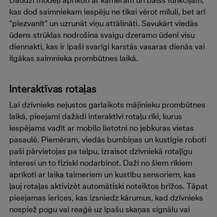
Daudzi modeļi aprīkoti ar kamerām un balss funkcijām,
kas dod saimniekam iespēju ne tikai vērot mīluli, bet arī
“piezvanīt” un uzrunāt viņu attālināti. Savukārt viedās
ūdens strūklas nodrošina svaigu dzeramo ūdeni visu
diennakti, kas ir īpaši svarīgi karstās vasaras dienās vai
ilgākas saimnieka prombūtnes laikā.
Interaktīvas rotaļas
Lai dzīvnieks nejustos garlaikots mājinieku prombūtnes
laikā, pieejami dažādi interaktīvi rotaļu rīki, kurus
iespējams vadīt ar mobilo lietotni no jebkuras vietas
pasaulē. Piemēram, viedās bumbiņas un kustīgie roboti
paši pārvietojas pa telpu, izraisot dzīvniekā rotaļīgu
interesi un to fiziski nodarbinot. Daži no šiem rīkiem
aprīkoti ar laika taimeriem un kustību sensoriem, kas
ļauj rotaļas aktivizēt automātiski noteiktos brīžos. Tāpat
pieejamas ierīces, kas izsniedz kārumus, kad dzīvnieks
nospiež pogu vai reaģē uz īpašu skaņas signālu vai