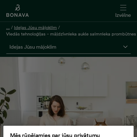
Izvēlne
...
/
Idejas Jūsu mājoklim
/
Viedās tehnoloģijas – mājdzīvnieka aukle saimnieka prombūtnes 
Idejas Jūsu mājoklim
Mēs rūpējamies par jūsu privātumu