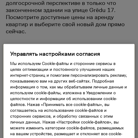
долгосрочной перспективе в только что
законченном здании на улице Grēdu 17.
Посмотрите доступные цены на аренду
квартир и выберите свой новый дом прямо
сейчас.
Управлять настройками согласия
К списку арендных квартир
Мы используем Cookie-файлы и сторонние сервисы в
целях оптимизации и постоянного улучшения наших
интернет-страниц и помогаем персонализировать рекламу,
Посмотрите цены на доступные квартиры и
показываемую вам на других веб-сайтах. Подробная
выберите свой новый дом уже сегодня! Кроме
информация о том, как мы обрабатываем личные данные и
того, мы предлагаем аренду без залога, выбрав
используем cookie-файлы, изложена в Уведомлении о
страхование аренды от BTA.
целостности и информации об использовании cookie-
файлов. Нажав «Принимать все cookie-файлы», вы
соглашаетесь на использование cookie-файлов и
Просмотреть доступные к аренде квартиры
сторонних сервисов, и обработку связанных с этим
личных данных. Нажав «Настройки cookie-файлов», вы
и цены
можете изменить категории cookie-файлов, размещаемых
на вашем устройстве, размещает и отклоняет все cookie-