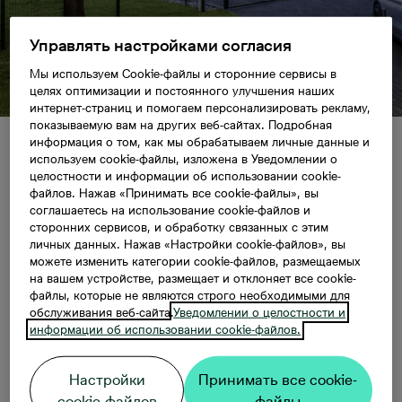
Управлять настройками согласия
Мы используем Cookie-файлы и сторонние сервисы в
целях оптимизации и постоянного улучшения наших
интернет-страниц и помогаем персонализировать рекламу,
показываемую вам на других веб-сайтах. Подробная
информация о том, как мы обрабатываем личные данные и
используем cookie-файлы, изложена в Уведомлении о
Начинаем продажу
целостности и информации об использовании cookie-
файлов. Нажав «Принимать все cookie-файлы», вы
квартир в новом
соглашаетесь на использование cookie-файлов и
сторонних сервисов, и обработку связанных с этим
личных данных. Нажав «Настройки cookie-файлов», вы
доме проекта Krasta
можете изменить категории cookie-файлов, размещаемых
на вашем устройстве, размещает и отклоняет все cookie-
kvartāls на улице
файлы, которые не являются строго необходимыми для
обслуживания веб-сайта.
Уведомлении о целостности и
информации об использовании cookie-файлов.
Греду 15
Настройки
Принимать все cookie-
cookie-файлов
файлы