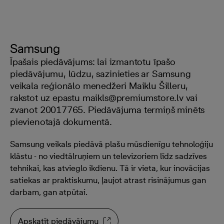
Samsung
Īpašais piedāvājums: lai izmantotu īpašo
piedāvājumu, lūdzu, sazinieties ar Samsung
veikala reģionālo menedžeri Maiklu Šilleru,
rakstot uz epastu maikls@premiumstore.lv vai
zvanot 20017765. Piedāvājuma termiņš minēts
pievienotajā dokumentā.
Samsung veikals piedāvā plašu mūsdienīgu tehnoloģiju
klāstu - no viedtālruņiem un televizoriem līdz sadzīves
tehnikai, kas atvieglo ikdienu. Tā ir vieta, kur inovācijas
satiekas ar praktiskumu, ļaujot atrast risinājumus gan
darbam, gan atpūtai.
Apskatīt piedāvājumu