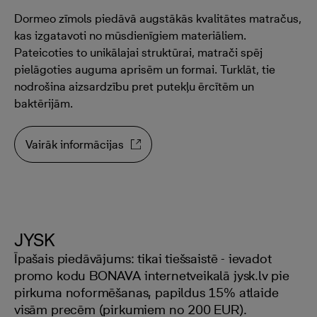
Dormeo zīmols piedāvā augstākās kvalitātes matračus,
kas izgatavoti no mūsdienīgiem materiāliem.
Pateicoties to unikālajai struktūrai, matrači spēj
pielāgoties auguma aprisēm un formai. Turklāt, tie
nodrošina aizsardzību pret putekļu ērcītēm un
baktērijām.
Vairāk informācijas
JYSK
Īpašais piedāvājums: tikai tiešsaistē - ievadot
promo kodu BONAVA internetveikalā jysk.lv pie
pirkuma noformēšanas, papildus 15% atlaide
visām precēm (pirkumiem no 200 EUR).