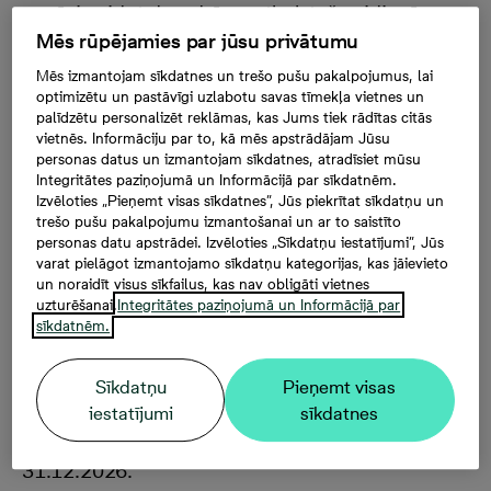
svarīgi veidot draudzīgu, atbalstošu vidi arī
ārpus Jūsu mājokļa. Šajā gadā, kad 9. jūnijā
Mēs rūpējamies par jūsu privātumu
svinēsim 10 gadu Bonava jubileju, vēlamies
Mēs izmantojam sīkdatnes un trešo pušu pakalpojumus, lai
iepriecināt arī jūs, mūsu iedzīvotājus ar
optimizētu un pastāvīgi uzlabotu savas tīmekļa vietnes un
īpašajiem piedāvājumiem no vairākiem mūsu
palīdzētu personalizēt reklāmas, kas Jums tiek rādītas citās
draugiem un partneriem.
vietnēs. Informāciju par to, kā mēs apstrādājam Jūsu
personas datus un izmantojam sīkdatnes, atradīsiet mūsu
Integritātes paziņojumā un Informācijā par sīkdatnēm.
Lūgums ņemt vērā, ka īpašo piedāvājumu klāsts un
Izvēloties „Pieņemt visas sīkdatnes”, Jūs piekrītat sīkdatņu un
nosacījumi var mainīties.
trešo pušu pakalpojumu izmantošanai un ar to saistīto
personas datu apstrādei. Izvēloties „Sīkdatņu iestatījumi”, Jūs
varat pielāgot izmantojamo sīkdatņu kategorijas, kas jāievieto
un noraidīt visus sīkfailus, kas nav obligāti vietnes
uzturēšanai.
Integritātes paziņojumā un Informācijā par
sīkdatnēm.
Dormeo
Sīkdatņu
Pieņemt visas
Īpašais piedāvājums: tikai tiešsaistē - 10% atlaide
iestatījumi
sīkdatnes
produkcijai ar kodu BONAVA. Attiecas arī uz jau
esošajiem piedāvājumiem. Kods darbojas līdz
31.12.2026.