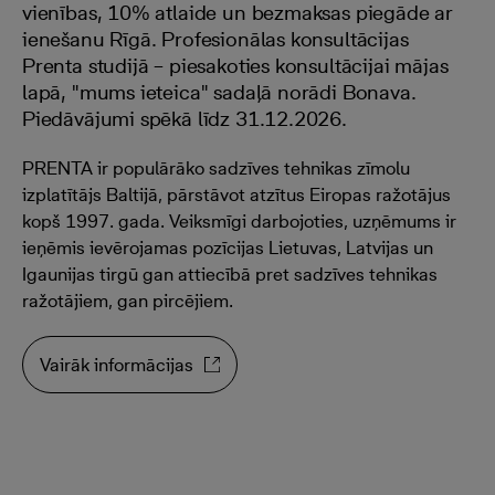
vienības, 10% atlaide un bezmaksas piegāde ar
ienešanu Rīgā. Profesionālas konsultācijas
Prenta studijā – piesakoties konsultācijai mājas
lapā, "mums ieteica" sadaļā norādi Bonava.
Piedāvājumi spēkā līdz 31.12.2026.
PRENTA ir populārāko sadzīves tehnikas zīmolu
izplatītājs Baltijā, pārstāvot atzītus Eiropas ražotājus
kopš 1997. gada. Veiksmīgi darbojoties, uzņēmums ir
ieņēmis ievērojamas pozīcijas Lietuvas, Latvijas un
Igaunijas tirgū gan attiecībā pret sadzīves tehnikas
ražotājiem, gan pircējiem.
Vairāk informācijas