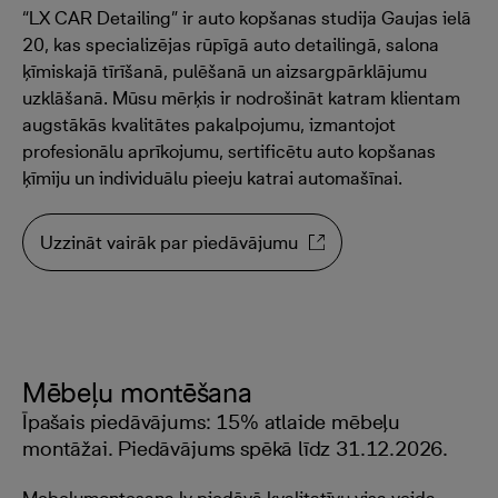
“LX CAR Detailing” ir auto kopšanas studija Gaujas ielā
20, kas specializējas rūpīgā auto detailingā, salona
ķīmiskajā tīrīšanā, pulēšanā un aizsargpārklājumu
uzklāšanā. Mūsu mērķis ir nodrošināt katram klientam
augstākās kvalitātes pakalpojumu, izmantojot
profesionālu aprīkojumu, sertificētu auto kopšanas
ķīmiju un individuālu pieeju katrai automašīnai.
Uzzināt vairāk par piedāvājumu
Mēbeļu montēšana
Īpašais piedāvājums: 15% atlaide mēbeļu
montāžai. Piedāvājums spēkā līdz 31.12.2026.