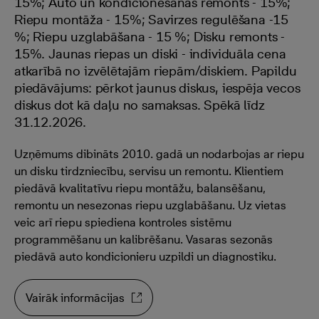
15%; Auto un kondicionēšanas remonts - 15%;
Riepu montāža - 15%; Savirzes regulēšana -15
%; Riepu uzglabāšana - 15 %; Disku remonts -
15%. Jaunas riepas un diski - individuāla cena
atkarībā no izvēlētajām riepām/diskiem. Papildu
piedāvājums: pērkot jaunus diskus, iespēja vecos
diskus dot kā daļu no samaksas. Spēkā līdz
31.12.2026.
Uzņēmums dibināts 2010. gadā un nodarbojas ar riepu
un disku tirdzniecību, servisu un remontu. Klientiem
piedāvā kvalitatīvu riepu montāžu, balansēšanu,
remontu un nesezonas riepu uzglabāšanu. Uz vietas
veic arī riepu spiediena kontroles sistēmu
programmēšanu un kalibrēšanu. Vasaras sezonās
piedāvā auto kondicionieru uzpildi un diagnostiku.
Vairāk informācijas