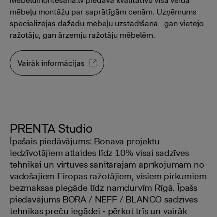
Mebelumontesana.lv piedāvā kvalitatīvu visa veida
mēbeļu montāžu par saprātīgām cenām. Uzņēmums
specializējas dažādu mēbeļu uzstādīšanā - gan vietējo
ražotāju, gan ārzemju ražotāju mēbelēm.
Vairāk informācijas
PRENTA Studio
Īpašais piedāvājums: Bonava projektu
iedzīvotājiem atlaides līdz 10% visai sadzīves
tehnikai un virtuves sanitārajam aprīkojumam no
vadošajiem Eiropas ražotājiem, visiem pirkumiem
bezmaksas piegāde līdz namdurvīm Rīgā. Īpašs
piedāvājums BORA / NEFF / BLANCO sadzīves
tehnikas preču iegādei - pērkot trīs un vairāk