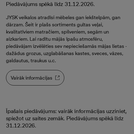
Piedāvājums spēkā līdz 31.12.2026.
JYSK veikalos atradīsi mēbeles gan iekštelpām, gan
dārzam. Šeit ir plašs sortiments gultas veļai,
kvalitatīviem matračiem, spilveniem, segām un
aizkariem. Lai radītu mājās īpašu atmosfēru,
piedāvājam izvēlēties sev nepieciešamās mājas lietas -
dažādus grozus, uzglabāšanas kastes, sveces, vāzes,
galdautus, traukus u.c.
Vairāk informācijas
Īpašais piedāvājums: vairāk informācijas uzziniet,
spiežot uz saites zemāk. Piedāvājums spēkā līdz
31.12.2026.