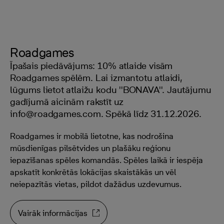
Roadgames
Īpašais piedāvājums: 10% atlaide visām
Roadgames spēlēm. Lai izmantotu atlaidi,
lūgums lietot atlaižu kodu ''BONAVA''. Jautājumu
gadījumā aicinām rakstīt uz
info@roadgames.com. Spēkā līdz 31.12.2026.
Roadgames ir mobilā lietotne, kas nodrošina
mūsdienīgas pilsētvides un plašāku reģionu
iepazīšanas spēles komandās. Spēles laikā ir iespēja
apskatīt konkrētās lokācijas skaistākās un vēl
neiepazītās vietas, pildot dažādus uzdevumus.
Vairāk informācijas