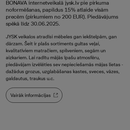
BONAVA internetveikalā jysk.lv pie pirkuma
noformēšanas, papildus 15% atlaide visām
precēm (pirkumiem no 200 EUR). Piedāvājums
spēkā līdz 30.06.2025.
JYSK veikalos atradīsi mēbeles gan iekštelpām, gan
dārzam. Šeit ir plašs sortiments gultas veļai,
kvalitatīviem matračiem, spilveniem, segām un
aizkariem. Lai radītu mājās īpašu atmosfēru,
piedāvājam izvēlēties sev nepieciešamās mājas lietas -
dažādus grozus, uzglabāšanas kastes, sveces, vāzes,
galdautus, traukus u.c.
Vairāk informācijas