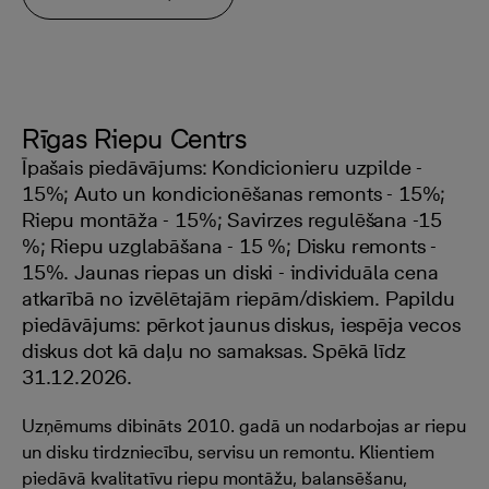
Rīgas Riepu Centrs
Īpašais piedāvājums: Kondicionieru uzpilde -
15%; Auto un kondicionēšanas remonts - 15%;
Riepu montāža - 15%; Savirzes regulēšana -15
%; Riepu uzglabāšana - 15 %; Disku remonts -
15%. Jaunas riepas un diski - individuāla cena
atkarībā no izvēlētajām riepām/diskiem. Papildu
piedāvājums: pērkot jaunus diskus, iespēja vecos
diskus dot kā daļu no samaksas. Spēkā līdz
31.12.2026.
Uzņēmums dibināts 2010. gadā un nodarbojas ar riepu
un disku tirdzniecību, servisu un remontu. Klientiem
piedāvā kvalitatīvu riepu montāžu, balansēšanu,