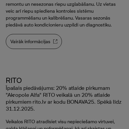
remontu un nesezonas riepu uzglabāšanu. Uz vietas
veic arī riepu spiediena kontroles sistēmu
programmēšanu un kalibrēšanu. Vasaras sezonās
piedāvā auto kondicionieru uzpildi un diagnostiku.
Vairāk informācijas
RITO
Īpašais piedāvājums: 20% atlaide pirkumam
"Akropole Alfa" RITO veikalā un 20% atlaide
pirkumiem rito.lv ar kodu BONAVA25. Spēkā līdz
31.12.2025.
Veikalos RITO atradīsiet visu nepieciešamo virtuvei,
galda klāšanai un noformēšanai, kā arī skaistas un