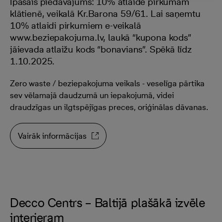
Īpašais piedāvājums: 10% atlaide pirkumam
klātienē, veikalā Kr.Barona 59/61. Lai saņemtu
10% atlaidi pirkumiem e-veikalā
www.beziepakojuma.lv, laukā “kupona kods”
jāievada atlaižu kods “bonavians”. Spēkā līdz
1.10.2025.
Zero waste / beziepakojuma veikals - veselīga pārtika
sev vēlamajā daudzumā un iepakojumā, videi
draudzīgas un ilgtspējīgas preces, oriģinālas dāvanas.
Vairāk informācijas
Decco Centrs – Baltijā plašākā izvēle
interjeram