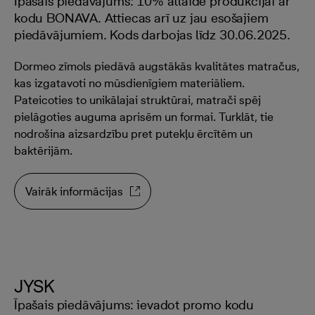
Īpašais piedāvājums: 10% atlaide produkcijai ar
kodu BONAVA. Attiecas arī uz jau esošajiem
piedāvājumiem. Kods darbojas līdz 30.06.2025.
Dormeo zīmols piedāvā augstākās kvalitātes matračus,
kas izgatavoti no mūsdienīgiem materiāliem.
Pateicoties to unikālajai struktūrai, matrači spēj
pielāgoties auguma aprisēm un formai. Turklāt, tie
nodrošina aizsardzību pret putekļu ērcītēm un
baktērijām.
Vairāk informācijas
JYSK
Īpašais piedāvājums: ievadot promo kodu