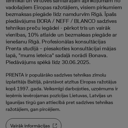
tehnikai un virtuves sanitārajam aprīkojumam no
vadošajiem Eiropas ražotājiem, visiem pirkumiem
bezmaksas piegāde līdz namdurvīm Rīgā. Īpašs
piedāvājums BORA / NEFF / BLANCO sadzīves
tehnikas preču iegādei - pērkot trīs un vairāk
vienības, 10% atlaide un bezmaksas piegāde ar
ienešanu Rīgā. Profesionālas konsultācijas
Prenta studijā – piesakoties konsultācijai mājas
lapā, "mums ieteica" sadaļā norādi Bonava.
Piedāvājums spēkā līdz 30.06.2025.
PRENTA ir populārāko sadzīves tehnikas zīmolu
izplatītājs Baltijā, pārstāvot atzītus Eiropas ražotājus
kopš 1997. gada. Veiksmīgi darbojoties, uzņēmums ir
ieņēmis ievērojamas pozīcijas Lietuvas, Latvijas un
Igaunijas tirgū gan attiecībā pret sadzīves tehnikas
ražotājiem, gan pircējiem.
Vairāk informācijas