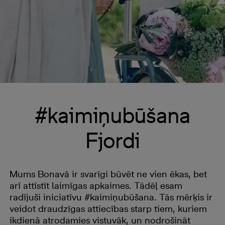
#kaimiņubūšana
Fjordi
Mums Bonavā ir svarīgi būvēt ne vien ēkas, bet
arī attīstīt laimīgas apkaimes. Tādēļ esam
radījuši iniciatīvu #kaimiņubūšana. Tās mērķis ir
veidot draudzīgas attiecības starp tiem, kuriem
ikdienā atrodamies vistuvāk, un nodrošināt