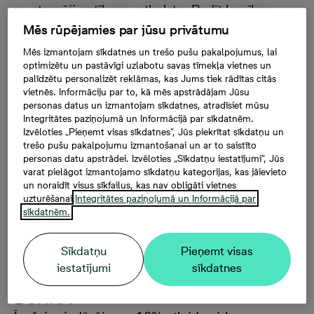
savstarpēji patīkamu atbalstu. Radīt kopības
sajūtu un lepnumu par piederību savai apkaimei.
Mēs rūpējamies par jūsu privātumu
Mēs izmantojam sīkdatnes un trešo pušu pakalpojumus, lai
Lai dzīve un ikdiena Jūsu jaunajā apkaimē būtu vēl
optimizētu un pastāvīgi uzlabotu savas tīmekļa vietnes un
palīdzētu personalizēt reklāmas, kas Jums tiek rādītas citās
patīkamāka, esam parūpējušies par īpašiem
vietnēs. Informāciju par to, kā mēs apstrādājam Jūsu
piedāvājumiem, ko iegūsiet, tuvākajā apkaimē un tās
personas datus un izmantojam sīkdatnes, atradīsiet mūsu
uzņēmumos uzrādot savu Fjordu iemītnieka apliecību.
Integritātes paziņojumā un Informācijā par sīkdatnēm.
Izvēloties „Pieņemt visas sīkdatnes”, Jūs piekrītat sīkdatņu un
Lūgums ņemt vērā, ka īpašo piedāvājumu klāsts
trešo pušu pakalpojumu izmantošanai un ar to saistīto
un nosacījumi var mainīties. Pirms piedāvājuma
personas datu apstrādei. Izvēloties „Sīkdatņu iestatījumi”, Jūs
varat pielāgot izmantojamo sīkdatņu kategorijas, kas jāievieto
izmantošanas aicinām sazināties ar pakalpojuma
un noraidīt visus sīkfailus, kas nav obligāti vietnes
sniedzēju, lai precizētu tā pieejamību konkrētajā
uzturēšanai.
Integritātes paziņojumā un Informācijā par
brīdī.
sīkdatnēm.
Sīkdatņu
Pieņemt visas
iestatījumi
sīkdatnes
BURKA