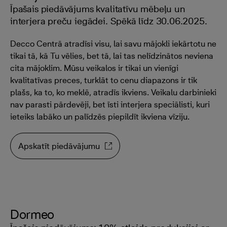
Īpašais piedāvājums kvalitatīvu mēbeļu un
interjera preču iegādei. Spēkā līdz 30.06.2025.
Decco Centrā atradīsi visu, lai savu mājokli iekārtotu ne
tikai tā, kā Tu vēlies, bet tā, lai tas nelīdzinātos neviena
cita mājoklim. Mūsu veikalos ir tikai un vienīgi
kvalitatīvas preces, turklāt to cenu diapazons ir tik
plašs, ka to, ko meklē, atradīs ikviens. Veikalu darbinieki
nav parasti pārdevēji, bet īsti interjera speciālisti, kuri
ieteiks labāko un palīdzēs piepildīt ikviena vīziju.
Apskatīt piedāvājumu
Dormeo