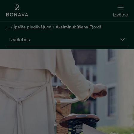
Izvēlne
...
/
Īpašie piedāvājumi
/
#kaimiņubūšana Fjordi
Izvēlēties