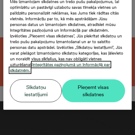
Mazā Stacijas 5-02, 2,
Mēs izmantojam sīkdatnes un trešo pušu pakalpojumus, lai
optimizētu un pastāvīgi uzlabotu savas tīmekļa vietnes un
4 -istabu dzīvoklis,
palīdzētu personalizēt reklāmas, kas Jums tiek rādītas citās
vietnēs. Informāciju par to, kā mēs apstrādājam Jūsu
Platība 77,8 m²
personas datus un izmantojam sīkdatnes, atradīsiet mūsu
Integritātes paziņojumā un Informācijā par sīkdatnēm.
Izvēloties „Pieņemt visas sīkdatnes”, Jūs piekrītat sīkdatņu un
trešo pušu pakalpojumu izmantošanai un ar to saistīto
personas datu apstrādei. Izvēloties „Sīkdatņu iestatījumi”, Jūs
Šis dzīvoklis ir pārdots. Vēlaties atrast kaut
varat pielāgot izmantojamo sīkdatņu kategorijas, kas jāievieto
ko līdzīgu?
un noraidīt visus sīkfailus, kas nav obligāti vietnes
uzturēšanai.
Integritātes paziņojumā un Informācijā par
sīkdatnēm.
Meklēt citu dzīvokli
Sīkdatņu
Pieņemt visas
iestatījumi
sīkdatnes