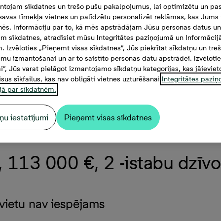
tojam sīkdatnes un trešo pušu pakalpojumus, lai optimizētu un pas
savas tīmekļa vietnes un palīdzētu personalizēt reklāmas, kas Jums t
tnēs. Informāciju par to, kā mēs apstrādājam Jūsu personas datus un
m sīkdatnes, atradīsiet mūsu Integritātes paziņojumā un Informācij
. Izvēloties „Pieņemt visas sīkdatnes”, Jūs piekrītat sīkdatņu un tre
mu izmantošanai un ar to saistīto personas datu apstrādei. Izvēloti
mi”, Jūs varat pielāgot izmantojamo sīkdatņu kategorijas, kas jāieviet
isus sīkfailus, kas nav obligāti vietnes uzturēšanai.
Integritātes pazi
jā par sīkdatnēm.
ņu iestatījumi
Pieņemt visas sīkdatnes
 113 000 €, 2 -istabu dzīvok
vietu nav iespējams