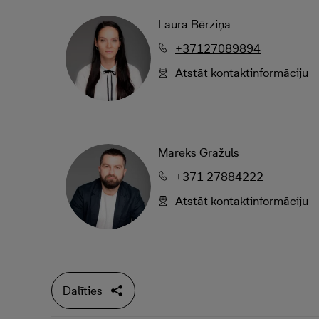
Laura Bērziņa
+37127089894
Atstāt kontaktinformāciju
Mareks Gražuls
+371 27884222
Atstāt kontaktinformāciju
Dalīties