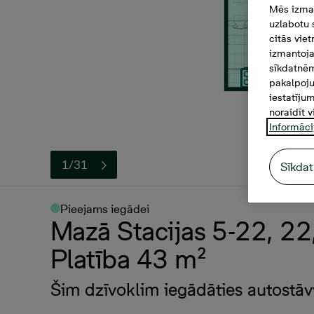
Mēs izman
uzlabotu 
citās vie
izmantoja
sīkdatnēm
pakalpoju
iestatīju
noraidīt v
Informāci
1/31
Sīkdat
Pieejams iegādei
Mazā Stacijas 5-22, 22,
Platība 43 m²
Šim dzīvoklim iegādāties autostāv