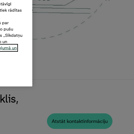
tāvīgi
iek rādītas
ā par
šo pušu
es „Sīkdatņu
o un
ņojumā un
lis,
Atstāt kontaktinformāciju