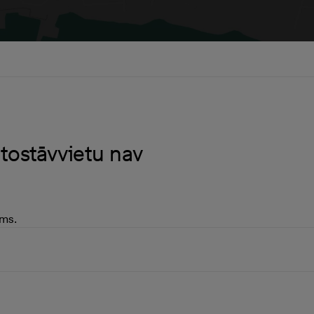
tostāvvietu nav
ams.