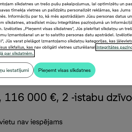
tojam sīkdatnes un trešo pušu pakalpojumus, lai optimizētu un pas
savas tīmekļa vietnes un palīdzētu personalizēt reklāmas, kas Jums t
tnēs. Informāciju par to, kā mēs apstrādājam Jūsu personas datus un
m sīkdatnes, atradīsiet mūsu Integritātes paziņojumā un Informācij
. Izvēloties „Pieņemt visas sīkdatnes”, Jūs piekrītat sīkdatņu un tre
mu izmantošanai un ar to saistīto personas datu apstrādei. Izvēloti
mi”, Jūs varat pielāgot izmantojamo sīkdatņu kategorijas, kas jāieviet
isus sīkfailus, kas nav obligāti vietnes uzturēšanai.
Integritātes pazi
jā par sīkdatnēm.
ņu iestatījumi
Pieņemt visas sīkdatnes
 116 000 €, 2 -istabu dzīvok
vietu nav iespējams