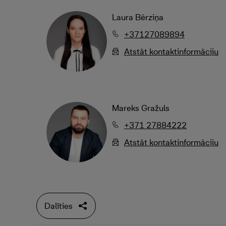
Laura Bērziņa
+37127089894
Atstāt kontaktinformāciju
Mareks Gražuls
+371 27884222
Atstāt kontaktinformāciju
Dalīties