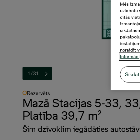
Mēs izman
uzlabotu 
citās vie
izmantoja
sīkdatnēm
pakalpoju
iestatīju
noraidīt v
Informāci
1/31
Sīkdat
Rezervēts
Mazā Stacijas 5-33, 33,
Platība 39,7 m²
Šim dzīvoklim iegādāties autostāv