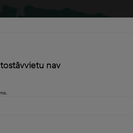
tostāvvietu nav
ams.