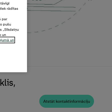
tāvīgi
iek rādītas
ā par
šo pušu
es „Sīkdatņu
o un
ņojumā un
lis,
Atstāt kontaktinformāciju