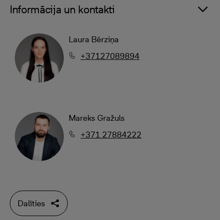
Informācija un kontakti
Laura Bērziņa
+37127089894
Mareks Gražuls
+371 27884222
Dalīties