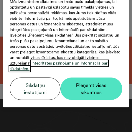
Mazā Stacijas 5-41, 41,
Mēs izmantojam sīkdatnes un trešo pušu pakalpojumus, lai
optimizētu un pastāvīgi uzlabotu savas tīmekļa vietnes un
3 -istabu dzīvoklis,
palīdzētu personalizēt reklāmas, kas Jums tiek rādītas citās
vietnēs. Informāciju par to, kā mēs apstrādājam Jūsu
Platība 59,2 m²
personas datus un izmantojam sīkdatnes, atradīsiet mūsu
Integritātes paziņojumā un Informācijā par sīkdatnēm.
Izvēloties „Pieņemt visas sīkdatnes”, Jūs piekrītat sīkdatņu un
trešo pušu pakalpojumu izmantošanai un ar to saistīto
personas datu apstrādei. Izvēloties „Sīkdatņu iestatījumi”, Jūs
Šis dzīvoklis ir pārdots. Vēlaties atrast kaut
varat pielāgot izmantojamo sīkdatņu kategorijas, kas jāievieto
ko līdzīgu?
un noraidīt visus sīkfailus, kas nav obligāti vietnes
uzturēšanai.
Integritātes paziņojumā un Informācijā par
sīkdatnēm.
Meklēt citu dzīvokli
Sīkdatņu
Pieņemt visas
iestatījumi
sīkdatnes