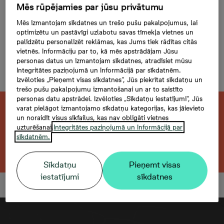
Mazā Stacijas 5-48, 48,
Mēs rūpējamies par jūsu privātumu
2 -istabu dzīvoklis,
Mēs izmantojam sīkdatnes un trešo pušu pakalpojumus, lai
optimizētu un pastāvīgi uzlabotu savas tīmekļa vietnes un
Platība 44,1 m²
palīdzētu personalizēt reklāmas, kas Jums tiek rādītas citās
vietnēs. Informāciju par to, kā mēs apstrādājam Jūsu
Šim dzīvoklim iegādāties
personas datus un izmantojam sīkdatnes, atradīsiet mūsu
Integritātes paziņojumā un Informācijā par sīkdatnēm.
autostāvvietu nav iespējams
Izvēloties „Pieņemt visas sīkdatnes”, Jūs piekrītat sīkdatņu un
trešo pušu pakalpojumu izmantošanai un ar to saistīto
personas datu apstrādei. Izvēloties „Sīkdatņu iestatījumi”, Jūs
varat pielāgot izmantojamo sīkdatņu kategorijas, kas jāievieto
Šis dzīvoklis ir pārdots. Vēlaties atrast kaut
un noraidīt visus sīkfailus, kas nav obligāti vietnes
ko līdzīgu?
uzturēšanai.
Integritātes paziņojumā un Informācijā par
sīkdatnēm.
Meklēt citu dzīvokli
Sīkdatņu
Pieņemt visas
iestatījumi
sīkdatnes