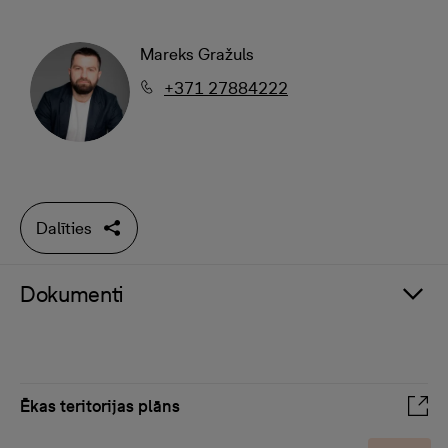
Mareks Gražuls
+371 27884222
Dalīties
Dokumenti
Ēkas teritorijas plāns