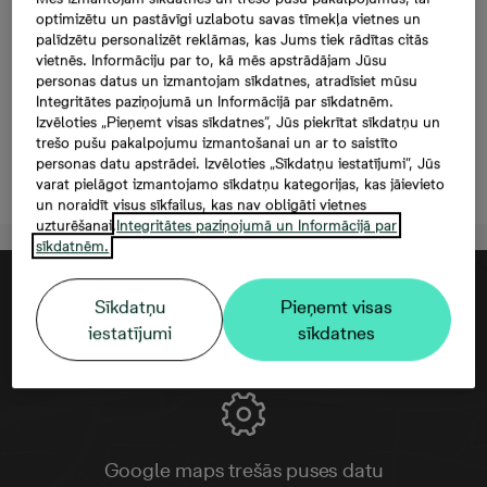
Mazā Stacijas 5-50, 50,
optimizētu un pastāvīgi uzlabotu savas tīmekļa vietnes un
palīdzētu personalizēt reklāmas, kas Jums tiek rādītas citās
189 000 €, 3 -istabu
vietnēs. Informāciju par to, kā mēs apstrādājam Jūsu
personas datus un izmantojam sīkdatnes, atradīsiet mūsu
dzīvoklis, Platība 69 m²
Integritātes paziņojumā un Informācijā par sīkdatnēm.
Izvēloties „Pieņemt visas sīkdatnes”, Jūs piekrītat sīkdatņu un
trešo pušu pakalpojumu izmantošanai un ar to saistīto
personas datu apstrādei. Izvēloties „Sīkdatņu iestatījumi”, Jūs
Atstāt kontaktinformāciju
varat pielāgot izmantojamo sīkdatņu kategorijas, kas jāievieto
un noraidīt visus sīkfailus, kas nav obligāti vietnes
uzturēšanai.
Integritātes paziņojumā un Informācijā par
sīkdatnēm.
Sīkdatņu
Pieņemt visas
iestatījumi
sīkdatnes
Google maps trešās puses datu