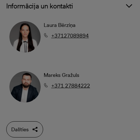
Informācija un kontakti
Laura Bērziņa
+37127089894
Mareks Gražuls
+371 27884222
Dalīties