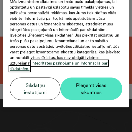
Mazā Stacijas 5-52, 52,
Mēs izmantojam sīkdatnes un trešo pušu pakalpojumus, lai
optimizētu un pastāvīgi uzlabotu savas tīmekļa vietnes un
3 -istabu dzīvoklis,
palīdzētu personalizēt reklāmas, kas Jums tiek rādītas citās
vietnēs. Informāciju par to, kā mēs apstrādājam Jūsu
Platība 59,7 m²
personas datus un izmantojam sīkdatnes, atradīsiet mūsu
Integritātes paziņojumā un Informācijā par sīkdatnēm.
Izvēloties „Pieņemt visas sīkdatnes”, Jūs piekrītat sīkdatņu un
trešo pušu pakalpojumu izmantošanai un ar to saistīto
personas datu apstrādei. Izvēloties „Sīkdatņu iestatījumi”, Jūs
Šis dzīvoklis ir pārdots. Vēlaties atrast kaut
varat pielāgot izmantojamo sīkdatņu kategorijas, kas jāievieto
ko līdzīgu?
un noraidīt visus sīkfailus, kas nav obligāti vietnes
uzturēšanai.
Integritātes paziņojumā un Informācijā par
sīkdatnēm.
Meklēt citu dzīvokli
Sīkdatņu
Pieņemt visas
iestatījumi
sīkdatnes