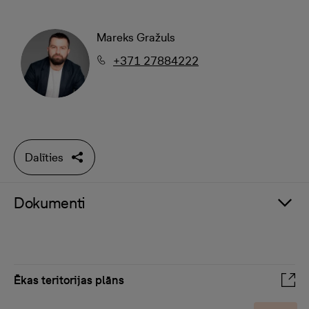
Mareks Gražuls
+371 27884222
Dalīties
Dokumenti
Ēkas teritorijas plāns