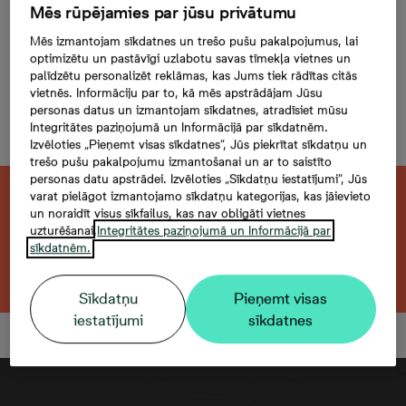
Mazā Stacijas 5-54, 54,
Mēs rūpējamies par jūsu privātumu
2 -istabu dzīvoklis,
Mēs izmantojam sīkdatnes un trešo pušu pakalpojumus, lai
optimizētu un pastāvīgi uzlabotu savas tīmekļa vietnes un
Platība 44,5 m²
palīdzētu personalizēt reklāmas, kas Jums tiek rādītas citās
vietnēs. Informāciju par to, kā mēs apstrādājam Jūsu
Šim dzīvoklim iegādāties
personas datus un izmantojam sīkdatnes, atradīsiet mūsu
Integritātes paziņojumā un Informācijā par sīkdatnēm.
autostāvvietu nav iespējams
Izvēloties „Pieņemt visas sīkdatnes”, Jūs piekrītat sīkdatņu un
trešo pušu pakalpojumu izmantošanai un ar to saistīto
personas datu apstrādei. Izvēloties „Sīkdatņu iestatījumi”, Jūs
varat pielāgot izmantojamo sīkdatņu kategorijas, kas jāievieto
Šis dzīvoklis ir pārdots. Vēlaties atrast kaut
un noraidīt visus sīkfailus, kas nav obligāti vietnes
ko līdzīgu?
uzturēšanai.
Integritātes paziņojumā un Informācijā par
sīkdatnēm.
Meklēt citu dzīvokli
Sīkdatņu
Pieņemt visas
iestatījumi
sīkdatnes