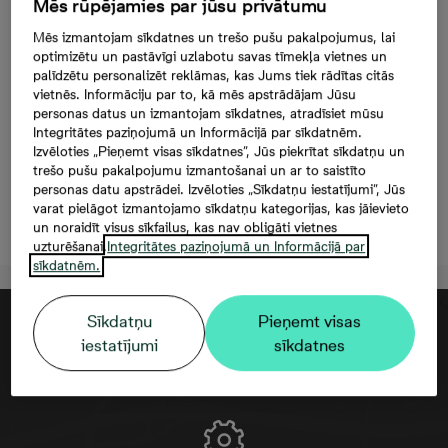
Mēs rūpējamies par jūsu privātumu
Mazā Stacijas 5-63, 63,
Mēs izmantojam sīkdatnes un trešo pušu pakalpojumus, lai
118 000 €, 2 -istabu
optimizētu un pastāvīgi uzlabotu savas tīmekļa vietnes un
dzīvoklis, Platība 43 m²
palīdzētu personalizēt reklāmas, kas Jums tiek rādītas citās
vietnēs. Informāciju par to, kā mēs apstrādājam Jūsu
personas datus un izmantojam sīkdatnes, atradīsiet mūsu
Šim dzīvoklim iegādāties
Integritātes paziņojumā un Informācijā par sīkdatnēm.
autostāvvietu nav iespējams
Izvēloties „Pieņemt visas sīkdatnes”, Jūs piekrītat sīkdatņu un
trešo pušu pakalpojumu izmantošanai un ar to saistīto
personas datu apstrādei. Izvēloties „Sīkdatņu iestatījumi”, Jūs
varat pielāgot izmantojamo sīkdatņu kategorijas, kas jāievieto
Atstāt kontaktinformāciju
un noraidīt visus sīkfailus, kas nav obligāti vietnes
uzturēšanai.
Integritātes paziņojumā un Informācijā par
sīkdatnēm.
Sīkdatņu
Pieņemt visas
iestatījumi
sīkdatnes