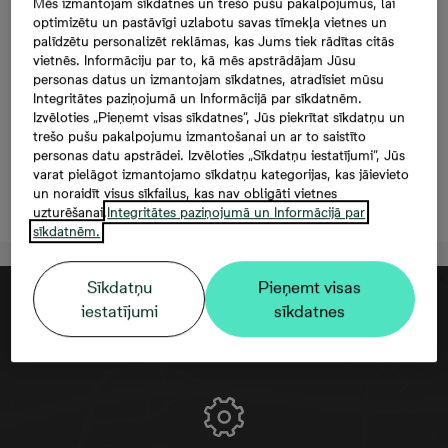
Mazā Stacijas 5-71, 71,
Mēs izmantojam sīkdatnes un trešo pušu pakalpojumus, lai
optimizētu un pastāvīgi uzlabotu savas tīmekļa vietnes un
167 000 €, 3 -istabu
palīdzētu personalizēt reklāmas, kas Jums tiek rādītas citās
vietnēs. Informāciju par to, kā mēs apstrādājam Jūsu
dzīvoklis, Platība
personas datus un izmantojam sīkdatnes, atradīsiet mūsu
Integritātes paziņojumā un Informācijā par sīkdatnēm.
60,1 m²
Izvēloties „Pieņemt visas sīkdatnes”, Jūs piekrītat sīkdatņu un
trešo pušu pakalpojumu izmantošanai un ar to saistīto
personas datu apstrādei. Izvēloties „Sīkdatņu iestatījumi”, Jūs
varat pielāgot izmantojamo sīkdatņu kategorijas, kas jāievieto
un noraidīt visus sīkfailus, kas nav obligāti vietnes
Atstāt kontaktinformāciju
uzturēšanai.
Integritātes paziņojumā un Informācijā par
sīkdatnēm.
Sīkdatņu
Pieņemt visas
iestatījumi
sīkdatnes