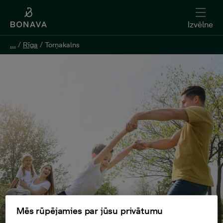
Izvēlne
...
/
Rīga
/
Torņakalns
Mēs rūpējamies par jūsu privātumu