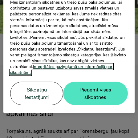
Mēs izmantojam sīkdatnes un trešo pušu pakalpojumus, lai
optimizētu un pastāvīgi uzlabotu savas tīmekļa vietnes un
palīdzētu personalizēt reklāmas, kas Jums tiek rādītas citās
vietnēs. Informāciju par to, kā mēs apstrādājam Jūsu
personas datus un izmantojam sīkdatnes, atradīsiet mūsu
Integritātes paziņojumā un Informācijā par sīkdatnēm.
Izvēloties „Pieņemt visas sīkdatnes”, Jūs piekrītat sīkdatņu un
Atrašanās vieta
trešo pušu pakalpojumu izmantošanai un ar to saistīto
Torņakalns
personas datu apstrādei. Izvēloties „Sīkdatņu iestatījumi”, Jūs
varat pielāgot izmantojamo sīkdatņu kategorijas, kas jāievieto
un noraidīt visus sīkfailus, kas nav obligāti vietnes
uzturēšanai.
Integritātes paziņojumā un Informācijā par
sīkdatnēm.
Apraksts
Sīkdatņu
Pieņemt visas
iestatījumi
sīkdatnes
Jūsu jaunā mājvieta vēsturiskas
apkaimes sirdī
Torņakalns, agrāk saukts arī par Torensbergu, jau kopš