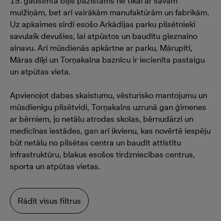
19. gadsimta bijis pazīstams ne tikai ar savām
muižiņām, bet arī vairākām manufaktūrām un fabrikām.
Uz apkaimes sirdī esošo Arkādijas parku pilsētnieki
savulaik devušies, lai atpūstos un baudītu gleznaino
ainavu. Arī mūsdienās apkārtne ar parku, Mārupīti,
Māras dīķi un Torņakalna baznīcu ir iecienīta pastaigu
un atpūtas vieta.
Apvienojot dabas skaistumu, vēsturisko mantojumu un
mūsdienīgu pilsētvidi, Torņakalns uzrunā gan ģimenes
ar bērniem, jo netālu atrodas skolas, bērnudārzi un
medicīnas iestādes, gan arī ikvienu, kas novērtē iespēju
būt netālu no pilsētas centra un baudīt attīstītu
infrastruktūru, blakus esošos tirdzniecības centrus,
sporta un atpūtas vietas.
Rādīt visus filtrus