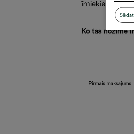
īrniekiem pārce
Sīkdat
Ko tas nozīmē ī
Pirmais maksājums