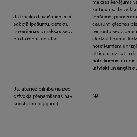
maksas kavējums vai
kaitējums. Ja veikta
Ja īrnieks dzīvošanas laikā
īpašumā, piemēram, 
sabojā īpašumu, defektu
caurumi gleznas pie
novēršanas izmaksas sedz
remontu sedz pats ī
no drošības naudas.
slēdzat līgumu, lūd
noteikumiem un iz
attiecas uz katru ri
noteikumus atradīsie
latviski
un
angliski
Jā, atgriež pilnībā (ja pēc
dzīvokļa pieņemšanas nav
Nē
konstatēti bojājumi)