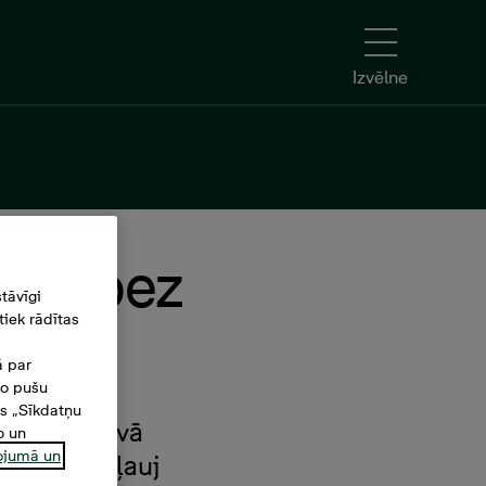
Izvēlne
 īrē bez
tāvīgi
iek rādītas
ā par
šo pušu
es „Sīkdatņu
 BTA piedāvā
o un
ņojumā un
alpojums ļauj