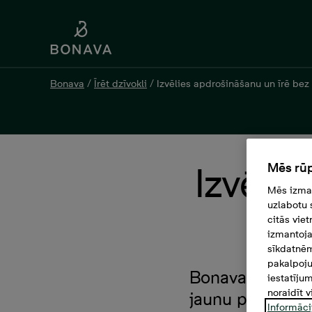
Bonava
/
Īrēt dzīvokli
/
Izvēlies apdrošināšanu un īrē bez
Mēs rūp
Izvēlie
Mēs izman
uzlabotu 
citās vie
izmantoja
sīkdatnēm
pakalpoju
Bonava Latvija
iestatīju
noraidīt v
jaunu pakalpoju
Informāci