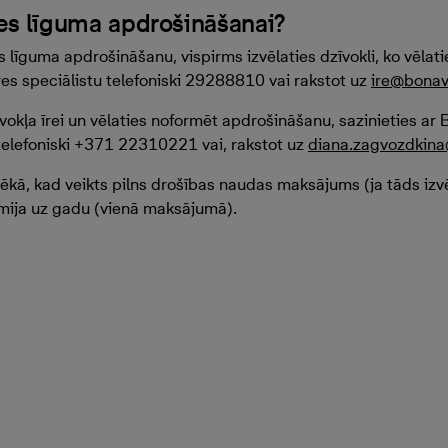
res līguma apdrošināšanai?
 līguma apdrošināšanu, vispirms izvēlaties dzīvokli, ko vēlati
res speciālistu telefoniski 29288810 vai rakstot uz
ire@bonav
zīvokļa īrei un vēlaties noformēt apdrošināšanu, sazinieties a
elefoniski +371 22310221 vai, rakstot uz
diana.zagvozdkina
pēkā, kad veikts pilns drošības naudas maksājums (ja tāds iz
mija uz gadu (vienā maksājumā).