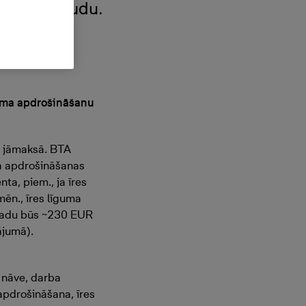
rošības naudu.
guma apdrošināšanu
 jāmaksā. BTA
ma apdrošināšanas
ta, piem., ja īres
ēn., īres līguma
gadu būs ~230 EUR
ājumā).
ā: nāve, darba
apdrošināšana, īres