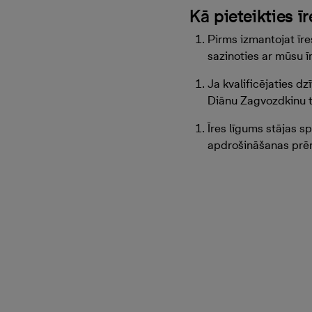
Kā pieteikties ī
Pirms izmantojat īres
sazinoties ar mūsu ī
Ja kvalificējaties d
Diānu Zagvozdkinu t
Īres līgums stājas s
apdrošināšanas prē