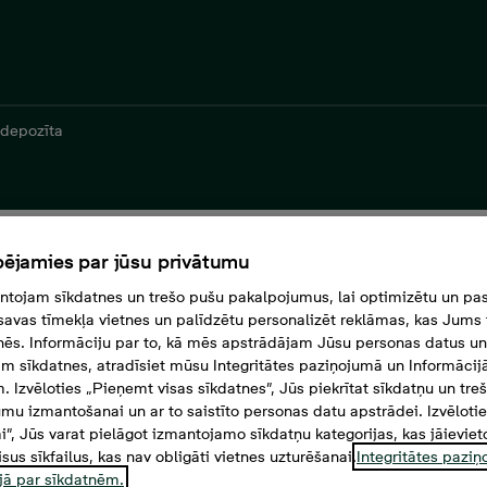
 depozīta
ējamies par jūsu privātumu
s apdrošināšanu un
tojam sīkdatnes un trešo pušu pakalpojumus, lai optimizētu un pas
savas tīmekļa vietnes un palīdzētu personalizēt reklāmas, kas Jums t
depozīta
tnēs. Informāciju par to, kā mēs apstrādājam Jūsu personas datus un
m sīkdatnes, atradīsiet mūsu Integritātes paziņojumā un Informācij
. Izvēloties „Pieņemt visas sīkdatnes”, Jūs piekrītat sīkdatņu un tre
mu izmantošanai un ar to saistīto personas datu apstrādei. Izvēloti
 sadarbībā ar apdrošināšanas kompāniju
mi”, Jūs varat pielāgot izmantojamo sīkdatņu kategorijas, kas jāieviet
isus sīkfailus, kas nav obligāti vietnes uzturēšanai.
Integritātes pazi
mu – īres līguma apdrošināšanu. Šis pak
jā par sīkdatnēm.