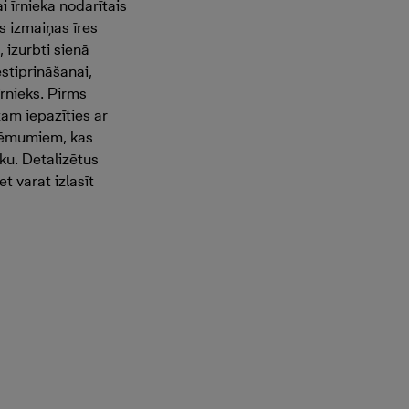
 īrnieka nodarītais
s izmaiņas īres
izurbti sienā
stiprināšanai,
rnieks.
Pirms
zam iepazīties ar
ņēmumiem, kas
sku. Detalizētus
t varat izlasīt
.