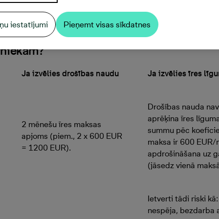
lties uz jaunu īres mājokli, nemaksājot d
ņu iestatījumi
Pieņemt visas sīkdatnes
rniekam?
Ja izvēlies drošības naudu
Ja izvēlies īres lī
Drošības nauda nav
aprēķina īres līgu
2 mēnešu īres maksas
summu pēc koeficien
apjoms (piem., 2 x 600 EUR
maksa ir 600 EUR/m
= 1200 EUR).
apdrošināšana uz 
(jāsedz vienā maks
Ietverti tādi riski k
nespēja, bezdarba 