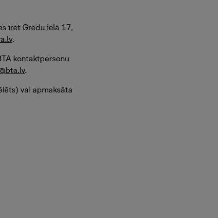
es īrēt Grēdu ielā 17,
a.lv
.
r BTA kontaktpersonu
@bta.lv
.
vēlēts) vai apmaksāta