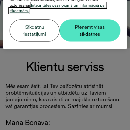
uzturēšanai.
Integritātes paziņojumā un Informācijā par
sīkdatnēm.
Sīkdatņu
Pieņemt visas
iestatījumi
sīkdatnes
Klientu serviss
Mēs esam šeit, lai Tev palīdzētu atrisināt
problēmsituācijas un atbildētu uz Taviem
jautājumiem, kas saistīti ar mājokļa uzturēšanu
vai garantijas procesiem. Sazinies ar mums!
Mana Bonava: