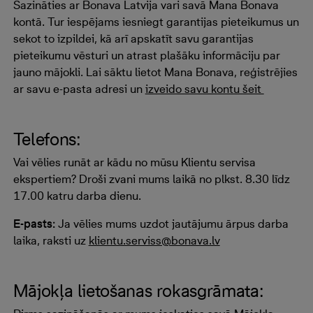
Sazināties ar Bonava Latvija vari savā Mana Bonava
kontā. Tur iespējams iesniegt garantijas pieteikumus un
sekot to izpildei, kā arī apskatīt savu garantijas
pieteikumu vēsturi un atrast plašāku informāciju par
jauno mājokli. Lai sāktu lietot Mana Bonava, reģistrējies
ar savu e-pasta adresi un
izveido savu kontu šeit
Telefons:
Vai vēlies runāt ar kādu no mūsu Klientu servisa
ekspertiem? Droši zvani mums laikā no plkst. 8.30 līdz
17.00 katru darba dienu.
E-pasts:
Ja vēlies mums uzdot jautājumu ārpus darba
laika, raksti uz
klientu.serviss@bonava.lv
Mājokļa lietošanas rokasgrāmata: