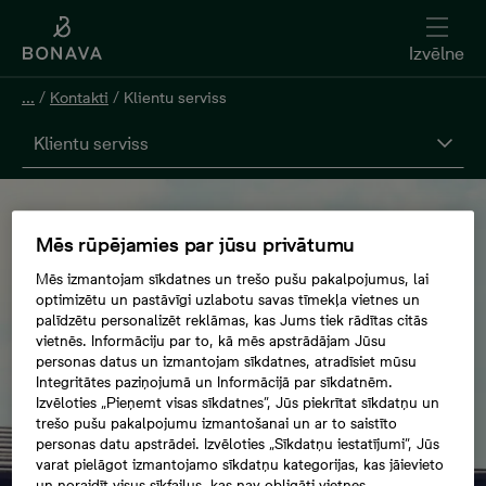
Izvēlne
...
/
Kontakti
/
Klientu serviss
Klientu serviss
Mēs rūpējamies par jūsu privātumu
Mēs izmantojam sīkdatnes un trešo pušu pakalpojumus, lai
optimizētu un pastāvīgi uzlabotu savas tīmekļa vietnes un
palīdzētu personalizēt reklāmas, kas Jums tiek rādītas citās
vietnēs. Informāciju par to, kā mēs apstrādājam Jūsu
personas datus un izmantojam sīkdatnes, atradīsiet mūsu
Integritātes paziņojumā un Informācijā par sīkdatnēm.
Izvēloties „Pieņemt visas sīkdatnes”, Jūs piekrītat sīkdatņu un
trešo pušu pakalpojumu izmantošanai un ar to saistīto
personas datu apstrādei. Izvēloties „Sīkdatņu iestatījumi”, Jūs
varat pielāgot izmantojamo sīkdatņu kategorijas, kas jāievieto
un noraidīt visus sīkfailus, kas nav obligāti vietnes