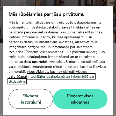
Mēs rūpējamies par jūsu privātumu
Mēs izmantojam sīkdatnes un trešo pušu pakalpojumus, lai
optimizētu un pastāvīgi uzlabotu savas tīmekļa vietnes un
palīdzētu personalizēt reklāmas, kas Jums tiek rādītas citās
vietnēs. Informāciju par to, kā mēs apstrādājam Jūsu
personas datus un izmantojam sīkdatnes, atradīsiet mūsu
Integritātes paziņojumā un Informācijā par sīkdatnēm.
Izvēloties „Pieņemt visas sīkdatnes”, Jūs piekrītat sīkdatņu un
Nekustamā īpašuma
trešo pušu pakalpojumu izmantošanai un ar to saistīto
personas datu apstrādei. Izvēloties „Sīkdatņu iestatījumi”, Jūs
varat pielāgot izmantojamo sīkdatņu kategorijas, kas jāievieto
aģenti
un noraidīt visus sīkfailus, kas nav obligāti vietnes
uzturēšanai.
Integritātes paziņojumā un Informācijā par
sīkdatnēm.
Izvēlies kādu no mūsu piedāvātajiem nekustamā
īpašuma aģentiem
Sīkdatņu
Pieņemt visas
iestatījumi
sīkdatnes