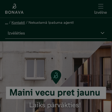
Izvēlne
...
/
Kontakti
/
Nekustamā īpašuma aģenti
Izvēlēties