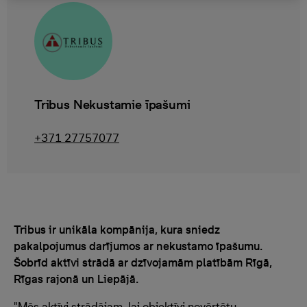
Tribus Nekustamie īpašumi
+371 27757077
Tribus ir unikāla kompānija, kura sniedz
pakalpojumus darījumos ar nekustamo īpašumu.
Šobrīd aktīvi strādā ar dzīvojamām platībām Rīgā,
Rīgas rajonā un Liepājā.
"Mēs aktīvi strādājam, lai objektīvi novērtētu