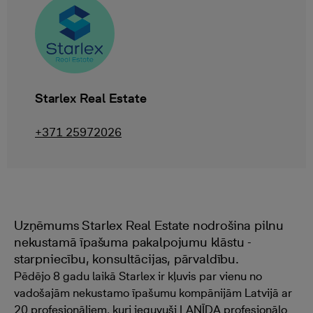
Starlex Real Estate
+371 25972026
Uzņēmums Starlex Real Estate nodrošina pilnu
nekustamā īpašuma pakalpojumu klāstu -
starpniecību, konsultācijas, pārvaldību.
Pēdējo 8 gadu laikā Starlex ir kļuvis par vienu no
vadošajām nekustamo īpašumu kompānijām Latvijā ar
20 profesionāļiem, kuri ieguvuši LANĪDA profesionālo