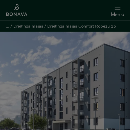
Меню
Меню
...
...
/
/
Dreilinga mājas
Dreilinga mājas
/
/
Dreilinga mājas Comfort Robežu 15
Dreilinga mājas Comfort Robežu 15