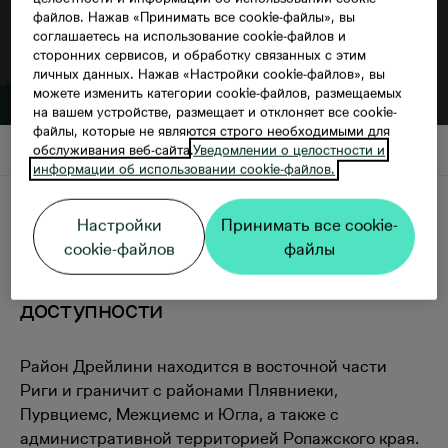
файлов. Нажав «Принимать все cookie-файлы», вы
соглашаетесь на использование cookie-файлов и
сторонних сервисов, и обработку связанных с этим
личных данных. Нажав «Настройки cookie-файлов», вы
можете изменить категории cookie-файлов, размещаемых
на вашем устройстве, размещает и отклоняет все cookie-
файлы, которые не являются строго необходимыми для
обслуживания веб-сайта.
Уведомлении о целостности и
информации об использовании cookie-файлов.
Описание
Настройки
Принимать все cookie-
cookie-файлов
файлы
Природа и город в шаговой
доступности
Pайон Дрейлини находится в восточной части
Риги и граничит с районами Плявниеки,
Пурвциемс, Межциемс и Югла, а также с
административной территорией Ропажского края.