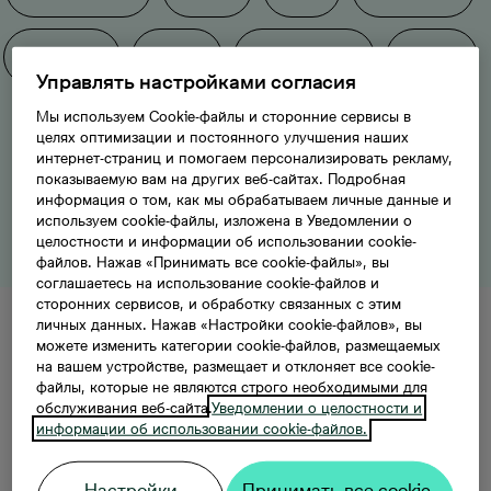
Mežciems
Imanta
Krasta rajons
Dreiliņi
Управлять настройками согласия
Мы используем Cookie-файлы и сторонние сервисы в
Šampēteris
Torņakalns
Purvciems
целях оптимизации и постоянного улучшения наших
интернет-страниц и помогаем персонализировать рекламу,
показываемую вам на других веб-сайтах. Подробная
Dzirciems
информация о том, как мы обрабатываем личные данные и
используем cookie-файлы, изложена в Уведомлении о
целостности и информации об использовании cookie-
файлов. Нажав «Принимать все cookie-файлы», вы
соглашаетесь на использование cookie-файлов и
сторонних сервисов, и обработку связанных с этим
личных данных. Нажав «Настройки cookie-файлов», вы
можете изменить категории cookie-файлов, размещаемых
Bonava jaunie projekti Rīgā
на вашем устройстве, размещает и отклоняет все cookie-
файлы, которые не являются строго необходимыми для
обслуживания веб-сайта.
Уведомлении о целостности и
информации об использовании cookie-файлов.
Все фильтры
Настройки
Принимать все cookie-