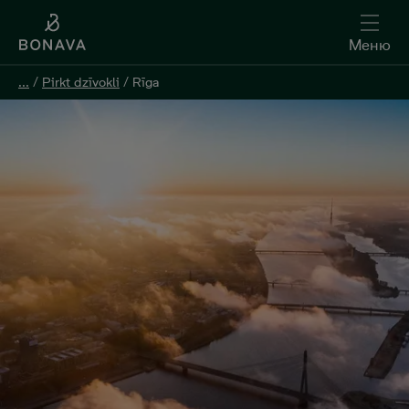
Меню
...
/
Pirkt dzīvokli
/
Rīga