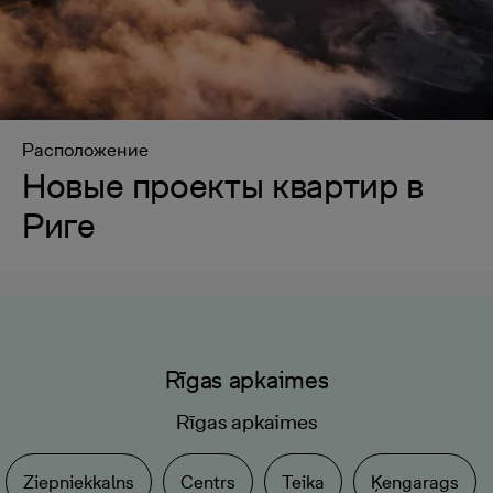
Расположение
Новые проекты квартир в
Риге
Rīgas apkaimes
Rīgas apkaimes
Ziepniekkalns
Centrs
Teika
Ķengarags