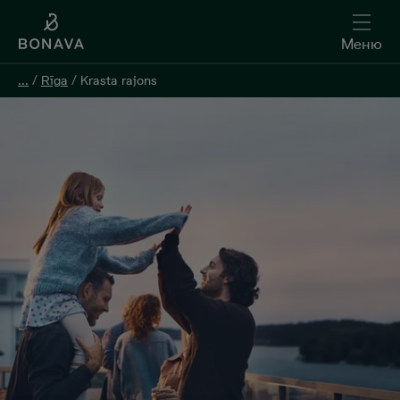
Меню
...
/
Rīga
/
Krasta rajons