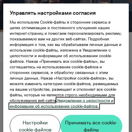
Управлять настройками согласия
Мы используем Cookie-файлы и сторонние сервисы в
целях оптимизации и постоянного улучшения наших
интернет-страниц и помогаем персонализировать рекламу,
показываемую вам на других веб-сайтах. Подробная
Расположение
информация о том, как мы обрабатываем личные данные и
Krasta rajons
используем cookie-файлы, изложена в Уведомлении о
целостности и информации об использовании cookie-
файлов. Нажав «Принимать все cookie-файлы», вы
соглашаетесь на использование cookie-файлов и
сторонних сервисов, и обработку связанных с этим
Описание
личных данных. Нажав «Настройки cookie-файлов», вы
можете изменить категории cookie-файлов, размещаемых
на вашем устройстве, размещает и отклоняет все cookie-
файлы, которые не являются строго необходимыми для
Городская элегантность с видом на
обслуживания веб-сайта.
Уведомлении о целостности и
информации об использовании cookie-файлов.
Даугаву
Настройки
Принимать все cookie-
Район Краста как новая часть Московского
cookie-файлов
файлы