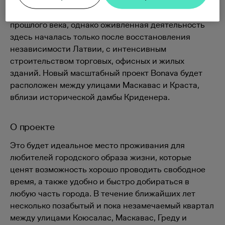
форштадта начал образовываться еще во время
строительства Островного моста в 70-е годы
прошлого века, однако оживленная деятельность
здесь началась только после восстановления
независимости Латвии, с интенсивным
строительством торговых, офисных и жилых
зданий. Новый масштабный проект Bonava будет
расположен между улицами Маскавас и Краста,
вблизи исторической дамбы Криденера.
О проекте
Это будет идеальное место проживания для
любителей городского образа жизни, которые
ценят возможность хорошо проводить свободное
время, а также удобно и быстро добираться в
любую часть города. В течение ближайших лет
несколько позабытый и пока незамечаемый квартал
между улицами Коюсалас, Маскавас, Греду и