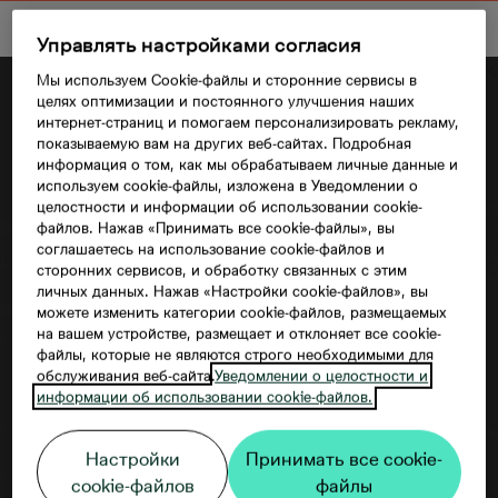
Управлять настройками согласия
Мы используем Cookie-файлы и сторонние сервисы в
целях оптимизации и постоянного улучшения наших
интернет-страниц и помогаем персонализировать рекламу,
показываемую вам на других веб-сайтах. Подробная
информация о том, как мы обрабатываем личные данные и
используем cookie-файлы, изложена в Уведомлении о
целостности и информации об использовании cookie-
файлов. Нажав «Принимать все cookie-файлы», вы
соглашаетесь на использование cookie-файлов и
сторонних сервисов, и обработку связанных с этим
личных данных. Нажав «Настройки cookie-файлов», вы
Согласие третьего лица
можете изменить категории cookie-файлов, размещаемых
на вашем устройстве, размещает и отклоняет все cookie-
файлы, которые не являются строго необходимыми для
обслуживания веб-сайта.
Уведомлении о целостности и
информации об использовании cookie-файлов.
Настройки
Принимать все cookie-
cookie-файлов
файлы