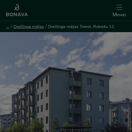
Меню
Меню
...
...
/
/
Dreilinga mājas
Dreilinga mājas
/
/
Dreilinga mājas Trend, Robežu 11
Dreilinga mājas Trend, Robežu 11