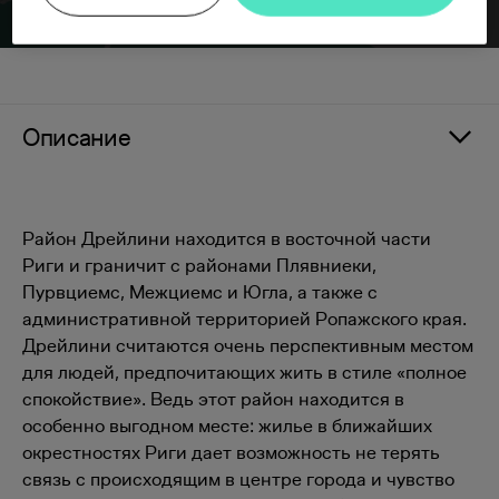
Описание
Pайон Дрейлини находится в восточной части
Риги и граничит с районами Плявниеки,
Пурвциемс, Межциемс и Югла, а также с
административной территорией Ропажского края.
Дрейлини считаются очень перспективным местом
для людей, предпочитающих жить в стиле «полное
спокойствие». Ведь этот район находится в
особенно выгодном месте: жилье в ближайших
окрестностях Риги дает возможность не терять
связь с происходящим в центре города и чувство