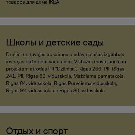
товаров для дома IKEA.
Школы и детские сады
Dreiliņi un tuvējās apkaimes piedāvā plašas izglītības
iespējas dažādiem vecumiem. Vistuvāk mūsu jaunajam
projektam atrodas PII “Dzilniņa”, Rīgas 266. PII, Rīgas
241. PII, Rīgas 89. vidusskola, Mežciema pamatskola,
Rīgas 84. vidusskola, Rīgas Purvciema vidusskola,
Rīgas 92. vidusskola un Rīgas 80. vidusskola.
Отдых и спорт