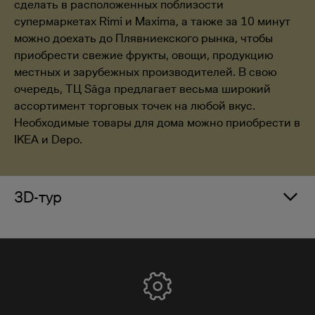
сделать в расположенных поблизости
супермаркетах Rimi и Maxima, а также за 10 минут
можно доехать до Плявниекского рынка, чтобы
приобрести свежие фрукты, овощи, продукцию
местных и зарубежных производителей. В свою
очередь, ТЦ Sāga предлагает весьма широкий
ассортимент торговых точек на любой вкус.
Необходимые товары для дома можно приобрести в
IKEA и Depo.
3D-тур