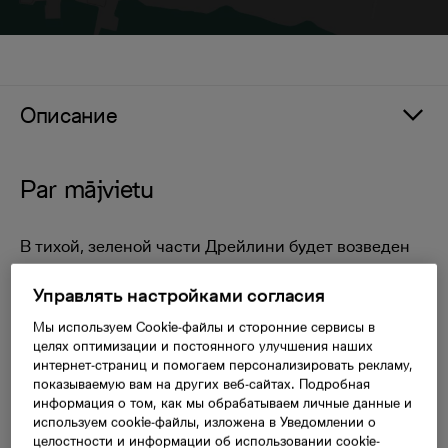
Описание
Par mājvietu
В тихой, зеленой части Дрейлини будет возведен
наш крупнейший на данный момент новый проект
Управлять настройками согласия
Valterciems. Он получил свое звучное название в
честь открытой в 2004 году улицы имени
Мы используем Cookie-файлы и сторонние сервисы в
легендарного актера Эвалда Валтерса, которая
целях оптимизации и постоянного улучшения наших
будет вести к просторному поселку
интернет-страниц и помогаем персонализировать рекламу,
показываемую вам на других веб-сайтах. Подробная
многоквартирных домов.
информация о том, как мы обрабатываем личные данные и
используем cookie-файлы, изложена в Уведомлении о
На территории между улицами Эвалда Валтерса и
целостности и информации об использовании cookie-