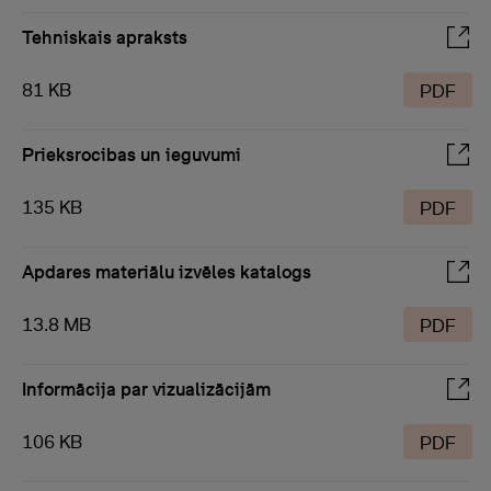
Tehniskais apraksts
81 KB
PDF
Prieksrocibas un ieguvumi
135 KB
PDF
Apdares materiālu izvēles katalogs
13.8 MB
PDF
Informācija par vizualizācijām
106 KB
PDF