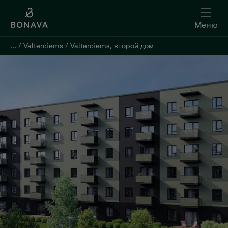
Меню
Меню
...
...
/
/
Valterciems
Valterciems
/
/
Valterciems, второй дом
Valterciems, второй дом
Oставить контактную информацию