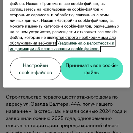
файлов. Нажав «Принимать все cookie-файлы», вы
Кайвас планируется пятиэтапное строительство
соглашаетесь на использование cookie-файлов и
15 шестиэтажных домов и в общей сложности
сторонних сервисов, и обработку связанных с этим
800 современных и энергоэффективных двух-,
личных данных. Нажав «Настройки cookie-файлов», вы
трех- и четырехкомнатных квартир.
можете изменить категории cookie-файлов, размещаемых
на вашем устройстве, размещает и отклоняет все cookie-
файлы, которые не являются строго необходимыми для
Первый этап, или строительство первого
обслуживания веб-сайта.
Уведомлении о целостности и
внутреннего квартала на улице Эвалда Валтерcа,
информации об использовании cookie-файлов.
включает возведение трех шестиэтажных зданий с
162 квартирами. Мы начали продажу и
Настройки
Принимать все cookie-
строительство жилья в 2024 году. В свою очередь,
cookie-файлов
файлы
полное завершение проекта запланировано на
2033 год.
Строительство первого шестиэтажного дома по
адресу ул. Эвалда Валтера, 44А, получившего
название «Чакстес», мы начали осенью 2024 года и
завершили осенью 2025 года, одновременно
открыв на территории природоохранный объект
«Голубь» работы скульптора Петериса Кимса. Как