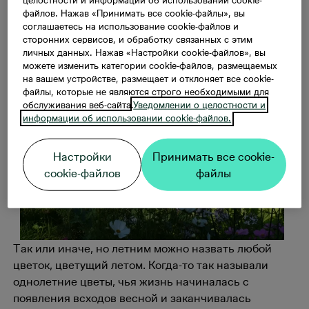
файлов. Нажав «Принимать все cookie-файлы», вы
Что такое летние цветы?
соглашаетесь на использование cookie-файлов и
сторонних сервисов, и обработку связанных с этим
личных данных. Нажав «Настройки cookie-файлов», вы
можете изменить категории cookie-файлов, размещаемых
на вашем устройстве, размещает и отклоняет все cookie-
файлы, которые не являются строго необходимыми для
обслуживания веб-сайта.
Уведомлении о целостности и
информации об использовании cookie-файлов.
Настройки
Принимать все cookie-
cookie-файлов
файлы
Так или иначе, но летним можно назвать любой
цветок, цветущий летом. Когда-то так называли
однолетние цветы, чья жизнь начиналась с
появления всходов весной и заканчивалась