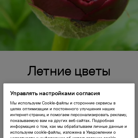
Летние цветы
Прекрасные летние цветы появляются в период,
Управлять настройками согласия
когда уже закончилось безумное цветение
Мы используем Cookie-файлы и сторонние сервисы в
зимостойких и луковичных растений весной, а
целях оптимизации и постоянного улучшения наших
цветения лилий и роз нужно подождать до
интернет-страниц и помогаем персонализировать рекламу,
показываемую вам на других веб-сайтах. Подробная
середины лета. Именно поэтому летние цветы
информация о том, как мы обрабатываем личные данные и
своими яркими, выразительными красками
используем cookie-файлы, изложена в Уведомлении о
оживляют любой сад.
целостности и информации об использовании cookie-