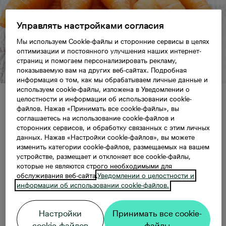
Управлять настройками согласия
Мы используем Cookie-файлы и сторонние сервисы в целях
оптимизации и постоянного улучшения наших интернет-
страниц и помогаем персонализировать рекламу,
показываемую вам на других веб-сайтах. Подробная
информация о том, как мы обрабатываем личные данные и
используем cookie-файлы, изложена в Уведомлении о
целостности и информации об использовании cookie-
Стань садоводом
файлов. Нажав «Принимать все cookie-файлы», вы
соглашаетесь на использование cookie-файлов и
сторонних сервисов, и обработку связанных с этим личных
данных. Нажав «Настройки cookie-файлов», вы можете
изменить категории cookie-файлов, размещаемых на вашем
Может, пришло время попробовать самим
устройстве, размещает и отклоняет все cookie-файлы,
вырастить пряные травы и летние цветы на
которые не являются строго необходимыми для
балконе или подоконнике?
обслуживания веб-сайта.
Уведомлении о целостности и
информации об использовании cookie-файлов.
Современная тенденция – садоводство в городе
Настройки
Принимать все cookie-
В последнее время все чаще обсуждают новое
cookie-файлов
файлы