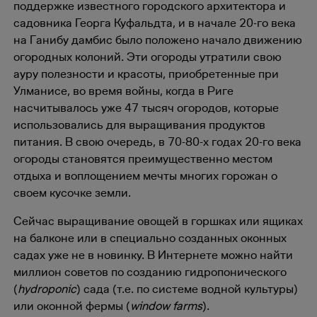
поддержке известного городского архитектора и
садовника Георга Куфальдта, и в начале 20-го века
на Ганибу дамбис было положено начало движению
огородных колоний. Эти огороды утратили свою
ауру полезности и красоты, приобретенные при
Улманисе, во время войны, когда в Риге
насчитывалось уже 47 тысяч огородов, которые
использовались для выращивания продуктов
питания. В свою очередь, в 70-80-х годах 20-го века
огороды становятся преимущественно местом
отдыха и воплощением мечты многих горожан о
своем кусочке земли.
Сейчас выращивание овощей в горшках или ящиках
на балконе или в специально созданных оконных
садах уже не в новинку. В Интернете можно найти
миллион советов по созданию гидропонического
(
hydroponic
) сада (т.е. по системе водной культуры)
или оконной фермы (
window farms
).