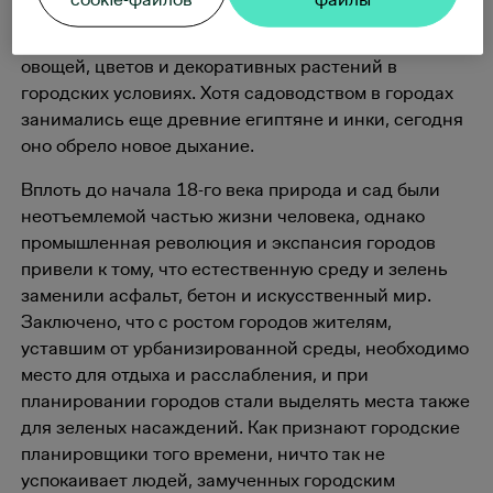
веяние - городское садоводство, что, по сути,
является не чем иным, как выращиванием фруктов,
овощей, цветов и декоративных растений в
городских условиях. Хотя садоводством в городах
занимались еще древние египтяне и инки, сегодня
оно обрело новое дыхание.
Вплоть до начала 18-го века природа и сад были
неотъемлемой частью жизни человека, однако
промышленная революция и экспансия городов
привели к тому, что естественную среду и зелень
заменили асфальт, бетон и искусственный мир.
Заключено, что с ростом городов жителям,
уставшим от урбанизированной среды, необходимо
место для отдыха и расслабления, и при
планировании городов стали выделять места также
для зеленых насаждений. Как признают городские
планировщики того времени, ничто так не
успокаивает людей, замученных городским