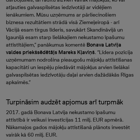
atļauties galvaspilsētas iedzīvotāji ar vidējiem
ienākumiem. Mūsu uzņēmums ar pārliecinošiem
biznesa rezultātiem strādā visā Ziemeļeiropā - arī
Vācijā esam tirgus līderis, savukārt Skandināvijā un
Igaunijā esam starp lielākajiem nekustamo īpašumu
attīstītājiem,” panākumus komentē
Bonava Latvija
valdes priekšsēdētājs Mareks Kļaviņš
. “Līdera pozīcija
uzņēmumam nodrošina pieaugošu mājokļu attīstīšanas
kapacitāti un iespēju piedāvāt mājokļus arvien lielākai
galvaspilsētas iedzīvotāju daļai arvien dažādākās Rīgas
apkaimēs.”
Turpināsim audzēt apjomus arī turpmāk
2017. gadā Bonava Latvija nekustamo īpašumu
attīstībā ir veikusi investīcijas 11 milj. EUR apmērā.
Nākamajos gados mājokļu attīstīšanā plānots investēt
vairāk kā 60 milj. EUR.