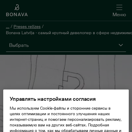
Меню
...
/
Preses relīzes
/
Bonava Latvija - самый крупный девелопер в сфере недвижим
Выбрать
Управлять настройками согласия
Мы используем Cookie-файлы и сторонние сервисы в
целях оптимизации и постоянного улучшения наших
интернет-страниц и помогаем персонализировать рекламу,
показываемую вам на других веб-сайтах. Подробная
информация о том, как мы обрабатываем личные данные и