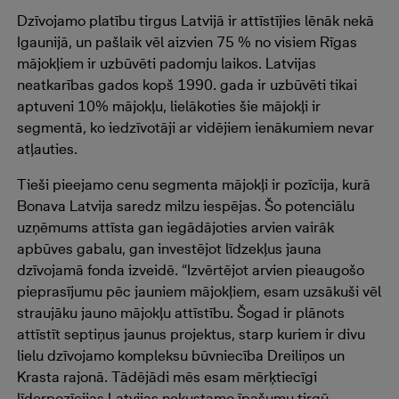
Dzīvojamo platību tirgus Latvijā ir attīstījies lēnāk nekā
Igaunijā, un pašlaik vēl aizvien 75 % no visiem Rīgas
mājokļiem ir uzbūvēti padomju laikos. Latvijas
neatkarības gados kopš 1990. gada ir uzbūvēti tikai
aptuveni 10% mājokļu, lielākoties šie mājokļi ir
segmentā, ko iedzīvotāji ar vidējiem ienākumiem nevar
atļauties.
Tieši pieejamo cenu segmenta mājokļi ir pozīcija, kurā
Bonava Latvija saredz milzu iespējas. Šo potenciālu
uzņēmums attīsta gan iegādājoties arvien vairāk
apbūves gabalu, gan investējot līdzekļus jauna
dzīvojamā fonda izveidē. “Izvērtējot arvien pieaugošo
pieprasījumu pēc jauniem mājokļiem, esam uzsākuši vēl
straujāku jauno mājokļu attīstību. Šogad ir plānots
attīstīt septiņus jaunus projektus, starp kuriem ir divu
lielu dzīvojamo kompleksu būvniecība Dreiliņos un
Krasta rajonā. Tādējādi mēs esam mērķtiecīgi
līderpozīcijas Latvijas nekustamo īpašumu tirgū