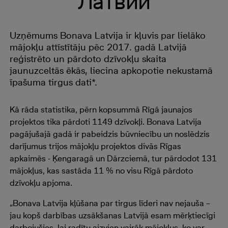
Латвии
Uzņēmums Bonava Latvija ir kļuvis par lielāko
mājokļu attīstītāju pēc 2017. gadā Latvijā
reģistrēto un pārdoto dzīvokļu skaita
jaunuzceltās ēkās, liecina apkopotie nekustamā
īpašuma tirgus dati*.
Kā rāda statistika, pērn kopsummā Rīgā jaunajos
projektos tika pārdoti 1149 dzīvokļi. Bonava Latvija
pagājušajā gadā ir pabeidzis būvniecību un noslēdzis
darījumus trijos mājokļu projektos divās Rīgas
apkaimēs - Ķengaragā un Dārzciemā, tur pārdodot 131
mājokļus, kas sastāda 11 % no visu Rīgā pārdoto
dzīvokļu apjoma.
„Bonava Latvija kļūšana par tirgus līderi nav nejauša –
jau kopš darbības uzsākšanas Latvijā esam mērķtiecīgi
darbojušies, lai radītu aizvien vairāk mājokļus, ko var